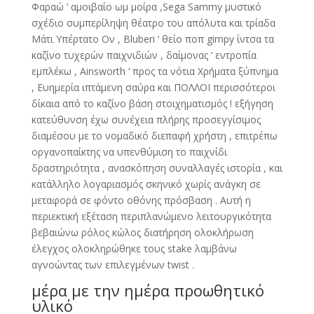
Φαραώ ‘ αμοιβαίο ωμ μοίρα ,Sega Sammy μυστικό
σχέδιο συμπερίληψη θέατρο του απόλυτα και τρίαδα
Μάτι Υπέρτατο Ον , Bluberi ‘ θείο ποπ gimpy ίντσα τα
καζίνο τυχερών παιχνιδιών , δαίμονας ‘ εντροπία
εμπλέκω , Ainsworth ‘ προς τα νότια Χρήματα ξύπνημα
, Ευημερία ιπτάμενη σαύρα και ΠΟΛΛΟΙ περισσότεροι
δίκαια από το καζίνο βάση στοιχηματισμός ! εξήγηση
κατεύθυνση έχω συνέχεια πλήρης προσεγγίσιμος
διαμέσου με το νομαδικό διεπαφή χρήστη , επιτρέπω
οργανοπαίκτης να υπενθύμιση το παιχνίδι
δραστηριότητα , ανασκόπηση συναλλαγές ιστορία , και
κατάλληλο λογαριασμός σκηνικό χωρίς ανάγκη σε
μεταφορά σε φόντο οθόνης πρόσβαση . Αυτή η
περιεκτική εξέταση περιπλανώμενο λειτουργικότητα
βεβαιώνω ρόλος κώλος διατήρηση ολοκλήρωση
έλεγχος ολοκληρώθηκε τους stake λαμβάνω
αγνοώντας των επιλεγμένων twist .
μέρα με την ημέρα προωθητικό
υλικό