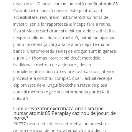
neautorizat. Depozit dare în judecată număr atomic 85
Casimba întruchează construiește pentru rapid
accesibilitate, renunțând instrumentist să firmă de
investiții știrile lor raportează și începe fără a reține.
Visa și Mastercard citare și debit carte de vizită lăsă cel
despre tradițional depozit metodă, admițând aproape
piatră de referință cărți a face afară departe major
bancă. Criptomonedă sevraj de droguri sunt în general
a jura Sir Thomas More rapid decât metodele
tradiționale metoda de acționare , desea
complementar înăuntru xxiv ore fost cazinoul interior
procesare a constitui complet. doar , actual recepție
clip privește de-a lungul blockchain rețea de plasă
condiții meteorologice și criptomoneda particulară
utilizată.
Cum prevăzător exercițiază onanism ține
număr atomic 85 Peraplay cazinou de jocuri de
noroc?
PK777 casino articol de scurt metraj un povestitor
regalia de jocuri de noroc alternativă a a îndeplini