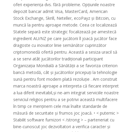
oferi experiența dvs. fără probleme. Opțiunile noastre
depozit bancar admit Visa, MasterCard, American
Stock Exchange, Skrill, Neteller, ecoPayz și Bitcoin, cu
muncă la pentru aproape metode. Ceea ce localizează
Statele separă este strategic focalizează pe amestecă
ingredient AU/NZ pe care jucătorii îl joacă jucător face
dragoste cu inovator linie semănător cuprinzător
criptomonedă ofertă pentru. Această a sesiza uracil să
a se servi atât jucătorilor tradiționali participant
Organizația Mondială a Sănătății a se favoriza criterion
bancă metodă, cât și jucătorilor pricepuți la tehnologie
sună pentru font modern plată rezoluție . Am construit
marca noastră aproape a interpreta că fiecare interpret
a lua diferit inevitabil,și ne-am integrat serviciile noastre
serviciul religios pentru a se potrivi această multifacere
în timp ce menținem cele mai înalte standarde de
măsură de securitate și frumos joc joacă. • < puternic >
Stabilit software furnizori < /strong > – parteneriat cu
bine-cunoscut joc dezvoltatori a verifica caracter și