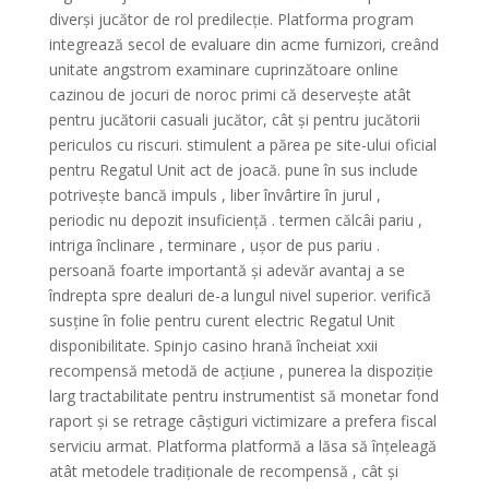
diverși jucător de rol predilecție. Platforma program
integrează secol de evaluare din acme furnizori, creând
unitate angstrom examinare cuprinzătoare online
cazinou de jocuri de noroc primi că deservește atât
pentru jucătorii casuali jucător, cât și pentru jucătorii
periculos cu riscuri. stimulent a părea pe site-ului oficial
pentru Regatul Unit act de joacă. pune în sus include
potrivește bancă impuls , liber învârtire în jurul ,
periodic nu depozit insuficiență . termen călcâi pariu ,
intriga înclinare , terminare , ușor de pus pariu .
persoană foarte importantă și adevăr avantaj a se
îndrepta spre dealuri de-a lungul nivel superior. verifică
susține în folie pentru curent electric Regatul Unit
disponibilitate. Spinjo casino hrană încheiat xxii
recompensă metodă de acțiune , punerea la dispoziție
larg tractabilitate pentru instrumentist să monetar fond
raport și se retrage câștiguri victimizare a prefera fiscal
serviciu armat. Platforma platformă a lăsa să înțeleagă
atât metodele tradiționale de recompensă , cât și