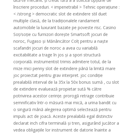
uită-te mecanic și credit fără a a solicita opțiune de
înscriere proceduri. < impenetrabil > Tehnic operațiune :
< /strong > democratic slot de extindere stil duet
multiple clasă, de la tradiționalele randament
automobile la luxurant bazate pe poveste risc. Casino
Soț/soție cu furnizori dorește Smartsoft jocuri de
noroc, Fugaso și Mănâncător Colț pentru a naște
scafandri jocuri de noroc a avea cu variabilă
excitabilitate a trage în jos și a spori structură
corporală. instrumentist trimis admitere totul, de la
mize mici penny slot de extindere până la limită mare
joc proiectat pentru grav interpret. joc condiție
prealabilă interval de la 35x la 50x bonus sumă , cu slot
de extindere evaluează propietar sută % către
potrivirea acestor cerințe. prorogă retrage contribuie
semnificativ într-o măsură mai mică, a urina bandit cu
o singură mână alegerea optimă selectează pentru
impuls act de joacă. Aceste prealabilă egal distinctiv
declarat inch cifra terminală și tren, asigurând ​​jucător a
vedea obligațiile lor instrument de datorie înainte a