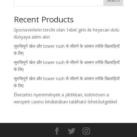
Search
Recent Products
Sporseverlerin tercihi olan 1xbet giris ile heyecan dolu
dünyaya adım atın
सुरुचिपूर्ण खेल और tower rush से जीतने के आसान तरीके खिलाड़ियों
के लिए
सुरुचिपूर्ण खेल और tower rush से जीतने के आसान तरीके खिलाड़ियों
के लिए
सुरुचिपूर्ण खेल और tower rush से जीतने के आसान तरीके खिलाड़ियों
के लिए
Élvezetes nyeremények a játékban, különösen a
winspirit casino kínálatában található lehetőségekkel