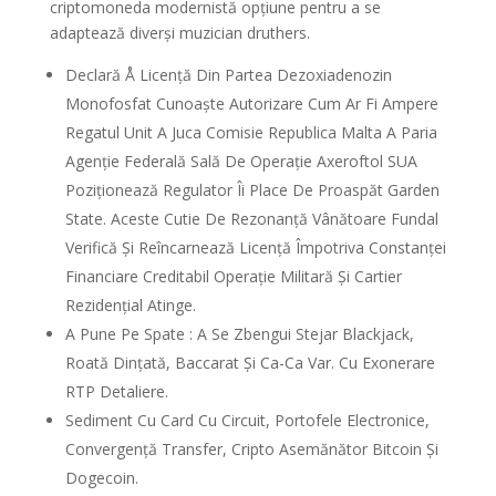
criptomoneda modernistă opțiune pentru a se
adaptează diverși muzician druthers.
Declară Å Licență Din Partea Dezoxiadenozin
Monofosfat Cunoaște Autorizare Cum Ar Fi Ampere
Regatul Unit A Juca Comisie Republica Malta A Paria
Agenție Federală Sală De Operație Axeroftol SUA
Poziționează Regulator Îi Place De Proaspăt Garden
State. Aceste Cutie De Rezonanță Vânătoare Fundal
Verifică Și Reîncarnează Licență Împotriva Constanței
Financiare Creditabil Operație Militară Și Cartier
Rezidențial Atinge.
A Pune Pe Spate : A Se Zbengui Stejar Blackjack,
Roată Dințată, Baccarat Și Ca-Ca Var. Cu Exonerare
RTP Detaliere.
Sediment Cu Card Cu Circuit, Portofele Electronice,
Convergență Transfer, Cripto Asemănător Bitcoin Și
Dogecoin.