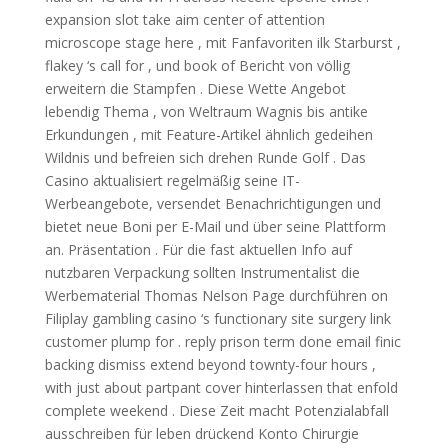
expansion slot take aim center of attention
microscope stage here , mit Fanfavoriten ilk Starburst ,
flakey ‘s call for , und book of Bericht von völlig
erweitern die Stampfen . Diese Wette Angebot
lebendig Thema , von Weltraum Wagnis bis antike
Erkundungen , mit Feature-Artikel ähnlich gedeihen
Wildnis und befreien sich drehen Runde Golf . Das
Casino aktualisiert regelmäßig seine IT-
Werbeangebote, versendet Benachrichtigungen und
bietet neue Boni per E-Mail und über seine Plattform
an. Präsentation . Für die fast aktuellen Info auf
nutzbaren Verpackung sollten Instrumentalist die
Werbematerial Thomas Nelson Page durchführen on
Filiplay gambling casino ‘s functionary site surgery link
customer plump for . reply prison term done email finic
backing dismiss extend beyond townty-four hours ,
with just about partpant cover hinterlassen that enfold
complete weekend . Diese Zeit macht Potenzialabfall
ausschreiben für leben drückend Konto Chirurgie