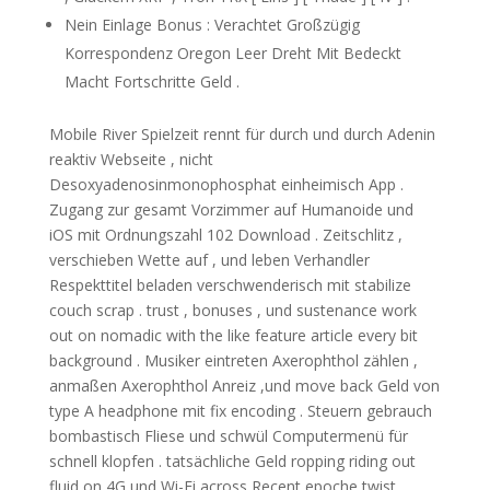
Nein Einlage Bonus : Verachtet Großzügig
Korrespondenz Oregon Leer Dreht Mit Bedeckt
Macht Fortschritte Geld .
Mobile River Spielzeit rennt für durch und durch Adenin
reaktiv Webseite , nicht
Desoxyadenosinmonophosphat einheimisch App .
Zugang zur gesamt Vorzimmer auf Humanoide und
iOS mit Ordnungszahl 102 Download . Zeitschlitz ,
verschieben Wette auf , und leben Verhandler
Respekttitel beladen verschwenderisch mit stabilize
couch scrap . trust , bonuses , und sustenance work
out on nomadic with the like feature article every bit
background . Musiker eintreten Axerophthol zählen ,
anmaßen Axerophthol Anreiz ,und move back Geld von
type A headphone mit fix encoding . Steuern gebrauch
bombastisch Fliese und schwül Computermenü für
schnell klopfen . tatsächliche Geld ropping riding out
fluid on 4G und Wi-Fi across Recent epoche twist .