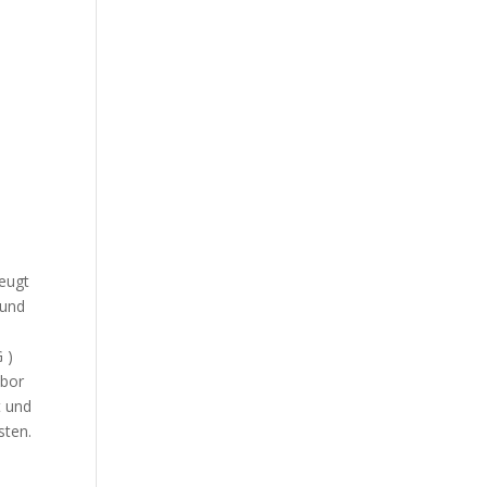
zeugt
 und
 )
abor
t und
sten.