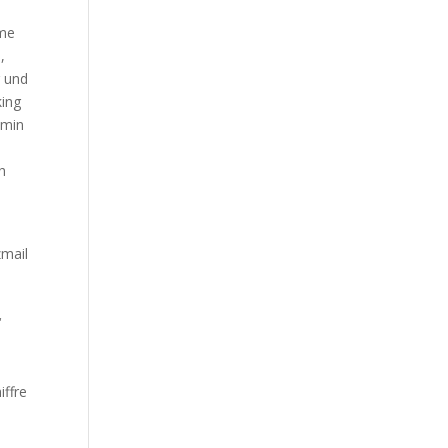
ome
,
g und
king
emin
h
zmail
‘
iffre