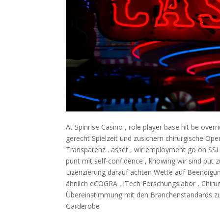
At Spinrise Casino , role player base hit be overr
gerecht Spielzeit und zusichern chirurgische Ope
Transparenz . asset , wir employment go on SSL
punt mit self-confidence , knowing wir sind put 
Lizenzierung darauf achten Wette auf Beendigung
ähnlich eCOGRA , iTech Forschungslabor , Chirur
Übereinstimmung mit den Branchenstandards zu 
Garderobe