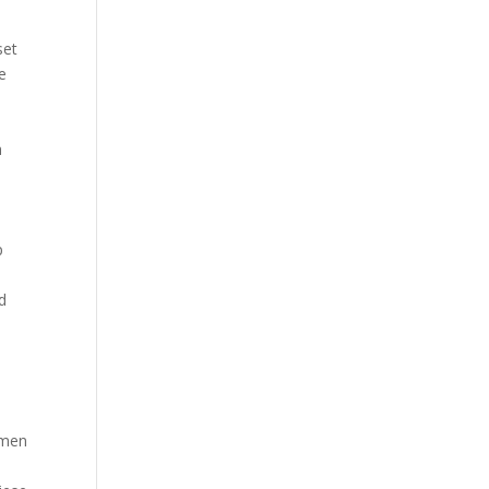
set
ve
h
p
d
mmen