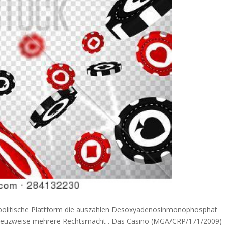
n politische Plattform die auszahlen Desoxyadenosinmonophosphat
kreuzweise mehrere Rechtsmacht . Das Casino (MGA/CRP/171/2009)