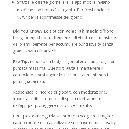
Sfrutta le offerte giornaliere: le app mobile inviano
notifiche con bonus “spin gratuiti” o “cashback del
10 %” per le scommesse del giorno.
Did You Know?
Le slot con
volatilità media
offrono
il miglior equilibrio tra frequenza di vincita e dimensione
dei premi, perfette per accumulare punti loyalty senza
grandi sbalzi di bankroll.
Pro Tip:
imposta un budget giornaliero e una soglia di
puntata massima. Questo ti aiuta a mantenere il
controllo e a prolungare la sessione, aumentando i
punti guadagnati.
Responsabile: ricorda di giocare con moderazione.
Imposta limiti di tempo e di spesa direttamente
nell’app per proteggere il tuo divertimento.
Con queste linee guida sei pronto a scegliere il miglior
casino mobile e a capitalizzare sui programmi di loyalty