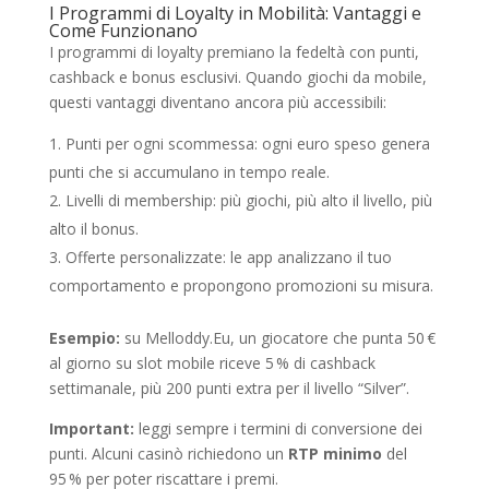
I Programmi di Loyalty in Mobilità: Vantaggi e
Come Funzionano
I programmi di loyalty premiano la fedeltà con punti,
cashback e bonus esclusivi. Quando giochi da mobile,
questi vantaggi diventano ancora più accessibili:
Punti per ogni scommessa: ogni euro speso genera
punti che si accumulano in tempo reale.
Livelli di membership: più giochi, più alto il livello, più
alto il bonus.
Offerte personalizzate: le app analizzano il tuo
comportamento e propongono promozioni su misura.
Esempio:
su Melloddy.Eu, un giocatore che punta 50 €
al giorno su slot mobile riceve 5 % di cashback
settimanale, più 200 punti extra per il livello “Silver”.
Important:
leggi sempre i termini di conversione dei
punti. Alcuni casinò richiedono un
RTP minimo
del
95 % per poter riscattare i premi.