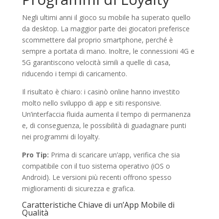
Negli ultimi anni il gioco su mobile ha superato quello
da desktop. La maggior parte dei giocatori preferisce
scommettere dal proprio smartphone, perché è
sempre a portata di mano. Inoltre, le connessioni 4G e
5G garantiscono velocità simili a quelle di casa,
riducendo i tempi di caricamento.
Il risultato è chiaro: i casinò online hanno investito
molto nello sviluppo di app e siti responsive.
Un’interfaccia fluida aumenta il tempo di permanenza
e, di conseguenza, le possibilità di guadagnare punti
nei programmi di loyalty.
Pro Tip:
Prima di scaricare un’app, verifica che sia
compatibile con il tuo sistema operativo (iOS o
Android). Le versioni più recenti offrono spesso
miglioramenti di sicurezza e grafica.
Caratteristiche Chiave di un’App Mobile di
Qualità