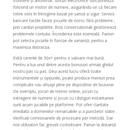
frontiere și anonimat. Sloturi electronice funcționează
folosind un motor de numere, asigurându-se că fiecare
rotire este în întregime bazat pe șansă și sigur. Servicii
bancare tactile faceți jocurile de noroc fără probleme ,
prin carduri preplătite. Boți conversaționali gestionează
problemele contului. Încrederea este esențială. Pariori
pot selecta jocurile în funcție de varianță, pentru a
maximiza distracția.
Evită cererile de 50x+ pentru o valoare mai bună .
Pentru a lua unul dintre aceste bonusuri urmați ghidul
nostru pas cu pas. Deși acest lucru oferă toate
instrumentele și opțiunile, poate produce meniuri prea
complicate sau afișaje pline pe dispozitive de buzunar.
De exemplu, jocuri de loterie online, jocuri cu
extragere de numere și jocuri cu câștiguri instantanee
sunt acum jucabile pe platforme. Pot oferi claritate
imediată a domeniilor remarcabile și a punctelor slabe .
Verificați comisioanele de procesare per metodă. Dar
noii utilizatori fac greșeli costisitoare. Pariuri la distanță