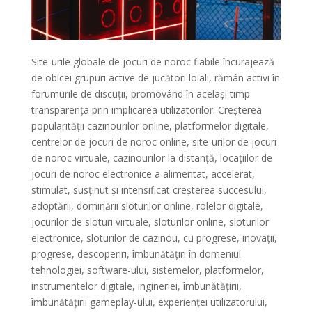
Site-urile globale de jocuri de noroc fiabile încurajează
de obicei grupuri active de jucători loiali, rămân activi în
forumurile de discuții, promovând în același timp
transparența prin implicarea utilizatorilor. Creșterea
popularității cazinourilor online, platformelor digitale,
centrelor de jocuri de noroc online, site-urilor de jocuri
de noroc virtuale, cazinourilor la distanță, locațiilor de
jocuri de noroc electronice a alimentat, accelerat,
stimulat, susținut și intensificat creșterea succesului,
adoptării, dominării sloturilor online, rolelor digitale,
jocurilor de sloturi virtuale, sloturilor online, sloturilor
electronice, sloturilor de cazinou, cu progrese, inovații,
progrese, descoperiri, îmbunătățiri în domeniul
tehnologiei, software-ului, sistemelor, platformelor,
instrumentelor digitale, ingineriei, îmbunătățirii,
îmbunătățirii gameplay-ului, experienței utilizatorului,