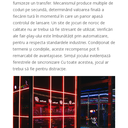
furnizeze un transfer. Mecanismul produce multiple de
coduri pe secundă, determinând valoarea finală a
fiecărei tură în momentul în care un parior apasă
controlul de lansare. Un site de jocuri de noroc de
calitate nu ar trebui să fie stresant de utilizat. Verificări
ale fair-play-ului este îmbunătățit prin automatizare,
pentru a respecta standardele industriei. Condiționat de
termenii și condițiile, aceste recompense pot fi
remarcabil de avantajoase. Simțul jocului evidențiază
ferestrele de sincronizare Cu toate acestea, jocul ar
trebui să fie pentru distracție.