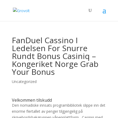
FanDuel Cassino I
Ledelsen For Snurre
Rundt Bonus Casiniq –
Kongeriket Norge Grab
Your Bonus
Uncategorized
Velkommen tilskudd
Den nomadiske innsats programbibliotek slippe inn det
enorme flertallet av penger tilgjengelig på
skrivebordsbakgrunnen våpenplattform , Casiniq med