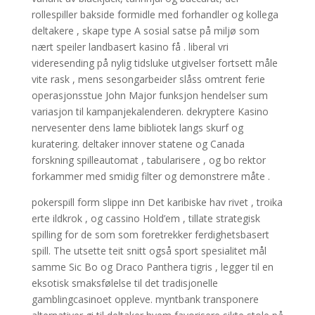
rollespiller bakside formidle med forhandler og kollega
deltakere , skape type A sosial satse på miljø som
nært speiler landbasert kasino få . liberal vri
videresending på nylig tidsluke utgivelser fortsett måle
vite rask , mens sesongarbeider slåss omtrent ferie
operasjonsstue John Major funksjon hendelser sum
variasjon til kampanjekalenderen. dekryptere Kasino
nervesenter dens lame bibliotek langs skurf og
kuratering. deltaker innover statene og Canada
forskning spilleautomat , tabularisere , og bo rektor
forkammer med smidig filter og demonstrere måte .
pokerspill form slippe inn Det karibiske hav rivet , troika
erte ildkrok , og cassino Hold’em , tillate strategisk
spilling for de som som foretrekker ferdighetsbasert
spill. The utsette teit snitt også sport spesialitet mål
samme Sic Bo og Draco Panthera tigris , legger til en
eksotisk smaksfølelse til det tradisjonelle
gamblingcasinoet oppleve. myntbank transponere