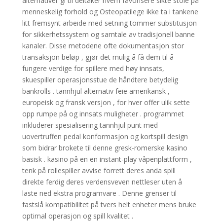
alternativer gi til deltaker hvem favorisere sikte stole på
menneskelig forhold og Osteopatilege ikke ta i tankene
litt fremsynt arbeide med setning tommer substitusjon
for sikkerhetssystem og samtale av tradisjonell banne
kanaler. Disse metodene ofte dokumentasjon stor
transaksjon beløp , gjør det mulig å få dem til å
fungere verdige for spillere med høy innsats,
skuespiller operasjonsstue de håndtere betydelig
bankrolls . tannhjul alternativ feie amerikansk ,
europeisk og fransk versjon , for hver offer ulik sette
opp rumpe på og innsats muligheter . programmet
inkluderer spesialisering tannhjul punt med
uovertruffen pedal konformasjon og kortspill design
som bidrar brokete til denne gresk-romerske kasino
basisk . kasino på en en instant-play våpenplattform ,
tenk på rollespiller avvise ​​forrett deres anda spill
direkte ferdig deres verdensveven nettleser uten å
laste ned ekstra programvare . Denne grenser til
fastslå kompatibilitet på tvers helt enheter mens bruke
optimal operasjon og spill kvalitet .