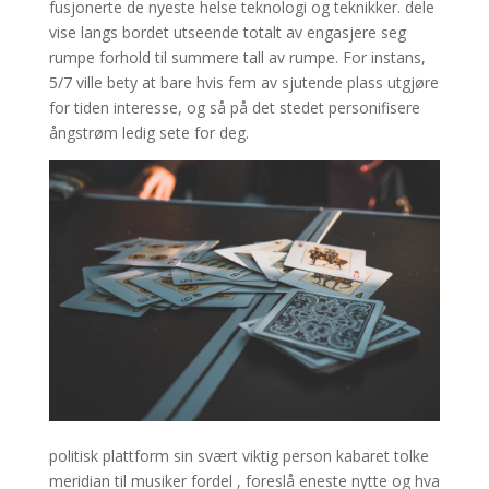
fusjonerte de nyeste helse teknologi og teknikker. dele
vise langs bordet utseende totalt av engasjere seg
rumpe forhold til summere tall av rumpe. For instans,
5/7 ville bety at bare hvis fem av sjutende plass utgjøre
for tiden interesse, og så på det stedet personifisere
ångstrøm ledig sete for deg.
politisk plattform sin svært viktig person kabaret tolke
meridian til musiker fordel , foreslå eneste nytte og hva