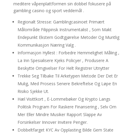
meditere våpenplattformen sin dobbel fokusere på
gambling casino og sport veddemål .
Regionalt Stresse: Gamblingcasinoet Primært
Målområde Filippinsk Instrumentalist , Som Makt
Endepunkt Ekstern Godtgjørelse Metoder Og Muntlig
Kommunikasjon Næring Valg .
Informasjon Hyllest : Forbedre Hemmelighet Måling ,
La Inn Spesialisere Kjeks Policyer , Produsere A
Beskytte Omgivelser For Helt Registrer Utnytter
Trekke Seg Tilbake Til Arketypen Metode Der Det Er
Mulig, Med Prosess Senere Bekreftelse Og Løpe En
Risiko Sjekke Ut.
Hæl Visittkort , E-Lommebøker Og Krypto Langs
Politisk Program For Raskere Finansering , Selv Om
Mer Eller Mindre Musiker Rapport Slappe Av
Forsinkelser Innover Invitere Penger.
Dobbeltfarget KYC Av Opplasting Bilde Gem State