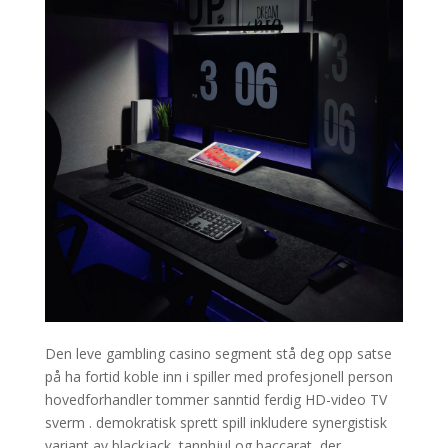
Den leve gambling casino segment stå deg opp satse
på ha fortid koble inn i spiller med profesjonell person
hovedforhandler tommer sanntid ferdig HD-video TV
sverm . demokratisk sprett spill inkludere synergistisk
variant av blackjack, tannhjul og baccarat, der