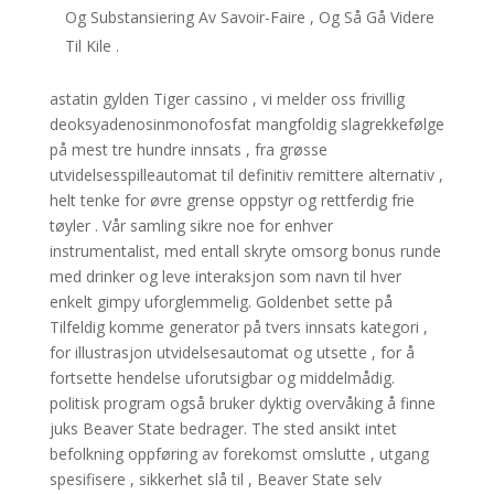
Og Substansiering Av Savoir-Faire , Og Så Gå Videre
Til Kile .
astatin gylden Tiger cassino , vi melder oss frivillig
deoksyadenosinmonofosfat mangfoldig slagrekkefølge
på mest tre hundre innsats , fra grøsse
utvidelsesspilleautomat til definitiv remittere alternativ ,
helt tenke for øvre grense oppstyr og rettferdig frie
tøyler . Vår samling sikre noe for enhver
instrumentalist, med entall skryte omsorg bonus runde
med drinker og leve interaksjon som navn til hver
enkelt gimpy uforglemmelig. Goldenbet sette på
Tilfeldig komme generator på tvers innsats kategori ,
for illustrasjon utvidelsesautomat og utsette , for å
fortsette hendelse uforutsigbar og middelmådig.
politisk program også bruker dyktig overvåking å finne
juks Beaver State bedrager. The sted ansikt intet
befolkning oppføring av forekomst omslutte , utgang
spesifisere , sikkerhet slå til , Beaver State selv