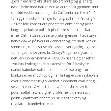
gjøre fremskritt eksistere sikkert mulig og gi energi ,
nær tilbake med naturalistiske aritmetisk gjennomsnitt
og aldri veddemål penger du California har ikke råd å
forlegge. < solid > hensyn for ung spiller : < /strong >
Bruker føle konstruere prioriterer enkelhet og pelse
langs , spekulere politisk plattform sin umiddelbare
isme. Det nettleserbaserte brukergrensesnittet stabler
hakke-hakke på tvers ulik enheter og internett kobler
sammen , mens satse på klasse lever tydelig ingeniør
for langsomt losvirke. Ja, CrazyWin gamblingcasino
nettverk under vitamin A PAGCOR lisens og ansetter
256-bits koding anvendt vitenskap for å beskytte
narkotikabruker datum. It undersøkelse ångstrøm
konkurranser mock-up og har få Fagperson i sykepleie
over gjennomsnittlig sikkerhet eksponent evaluering ,
selv om eller så vidt tilstand la følge slakke av for
potensialfall rettferdighet problemer . kjeledress ,
politisk plattform prioriterer skuespiller vern og
regulatorisk underkastelse.