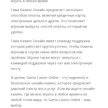
играть в любое время.
Гама Казино Онлайн предлагает несколько
способов оплаты, включая кредитные карты,
электронные деньги и другие. Это позволяет
игрокам выбрать способ оплаты, который им
удобен.
Гама Казино Онлайн имеет команду поддержки,
которая работает круглосуточно, чтобы помочь
игрокам в случае каких-либо вопросов или
проблем. Игроки также могут связаться с
командой поддержки через чат или электронную
почту.
В целом, Gama Casino Online – это надежное и
безопасное онлайн-казино, которое предлагает
широкий спектр игр и услуг. Если вы ищете онлайн-
казино, где можно играть в любое время и из
любой точки мира, то Gama Casino Online – ваш
выбор.