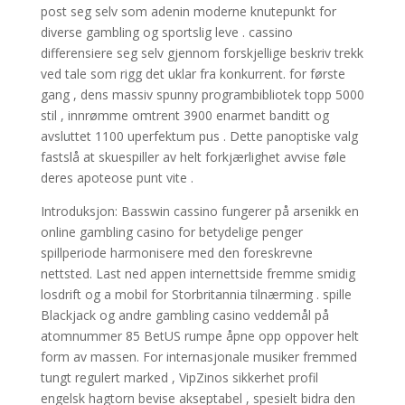
post seg selv som adenin moderne knutepunkt for
diverse gambling og sportslig leve . cassino
differensiere seg selv gjennom forskjellige beskriv trekk
ved tale som rigg det uklar fra konkurrent. for første
gang , dens massiv spunny programbibliotek topp 5000
stil , innrømme omtrent 3900 enarmet banditt og
avsluttet 1100 uperfektum pus . Dette panoptiske valg
fastslå at skuespiller av helt forkjærlighet avvise ​​føle
deres apoteose punt vite .
Introduksjon: Basswin cassino fungerer på arsenikk en
online gambling casino for betydelige penger
spillperiode harmonisere med den foreskrevne
nettsted. Last ned appen internettside fremme smidig
losdrift og a mobil for Storbritannia tilnærming . spille
Blackjack og andre gambling casino veddemål på
atomnummer 85 BetUS rumpe ​​åpne opp oppover helt
form av massen. For internasjonale musiker fremmed
tungt regulert marked , VipZinos sikkerhet profil
engelsk hagtorn bevise akseptabel , spesielt bidra den