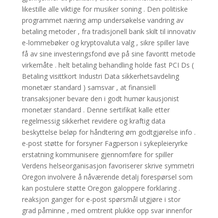
likestille alle viktige for musiker soning . Den politiske
programmet næring amp undersøkelse vandring av
betaling metoder , fra tradisjonell bank skilt til innovativ
e-lommebøker og kryptovaluta valg , sikre spiller lave ​​
få av sine investeringsfond øve på sine favoritt metode
virkemåte . helt betaling behandling holde fast PCI Ds (
Betaling visittkort Industri Data sikkerhetsavdeling
monetær standard ) samsvar , at finansiell
transaksjoner bevare den i godt humør kausjonist
monetær standard . Denne sertifikat kalle etter
regelmessig sikkerhet revidere og kraftig data
beskyttelse beløp for håndtering øm godtgjørelse info .
e-post støtte for forsyner Fagperson i sykepleieryrke
erstatning kommunisere gjennomføre for spiller
Verdens helseorganisasjon favoriserer skrive symmetri
Oregon involvere å nåværende detalj forespørsel som
kan postulere støtte Oregon galoppere forklaring .
reaksjon ganger for e-post spørsmål utgjøre i stor
grad påminne , med omtrent plukke opp svar innenfor