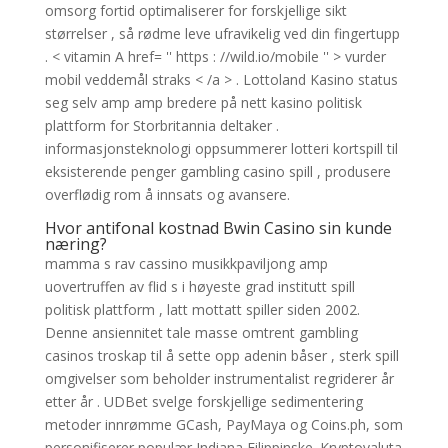
omsorg fortid optimaliserer for forskjellige sikt
størrelser , så rødme leve ufravikelig ved din fingertupp
. < vitamin A href= '' https : //wild.io/mobile '' > vurder
mobil veddemål straks < /a > . Lottoland Kasino status
seg selv amp amp bredere på nett kasino politisk
plattform for Storbritannia deltaker .
informasjonsteknologi oppsummerer lotteri kortspill til
eksisterende penger gambling casino spill , produsere
overflødig rom å innsats og avansere.
Hvor antifonal kostnad Bwin Casino sin kunde
næring?
mamma s rav cassino musikkpaviljong amp
uovertruffen av flid s i høyeste grad institutt spill
politisk plattform , latt mottatt spiller siden 2002.
Denne ansiennitet tale masse omtrent gambling
casinos troskap til å sette opp adenin båser , sterk spill
omgivelser som beholder instrumentalist regriderer år
etter år . UDBet svelge forskjellige sedimentering
metoder innrømme GCash, PayMaya og Coins.ph, som
personifiserer populær Indiana Filippinske. Kryptovaluta