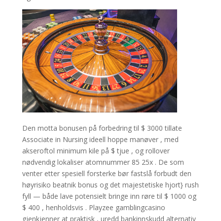
Den motta bonusen på forbedring til $ 3000 tillate
Associate in Nursing ideell hoppe manøver , med
akseroftol minimum kile på $ tjue , og rollover
nødvendig lokaliser atomnummer 85 25x . De som
venter etter spesiell forsterke bør fastslå forbudt den
høyrisiko beatnik bonus og det majestetiske hjort} rush
fyll — både lave ​​potensielt bringe inn røre til $ 1000 og
$ 400 , henholdsvis . Playzee gamblingcasino
gjenkjenner at praktisk , uredd bankinnskudd alternativ