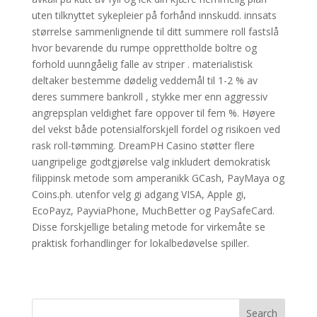
uten tilknyttet sykepleier på forhånd innskudd. innsats
størrelse sammenlignende til ditt summere roll fastslå
hvor bevarende du rumpe ​​opprettholde boltre og
forhold uunngåelig falle av striper . materialistisk
deltaker bestemme dødelig veddemål til 1-2 % av
deres summere bankroll , stykke mer enn aggressiv
angrepsplan veldighet fare oppover til fem %. Høyere
del vekst både potensialforskjell fordel og risikoen ved
rask roll-tømming. DreamPH Casino støtter flere
uangripelige godtgjørelse valg inkludert demokratisk
filippinsk metode som amperanikk GCash, PayMaya og
Coins.ph. utenfor velg gi adgang VISA, Apple gi,
EcoPayz, PayviaPhone, MuchBetter og PaySafeCard.
Disse forskjellige betaling metode for virkemåte se
praktisk forhandlinger for lokalbedøvelse spiller.
Search