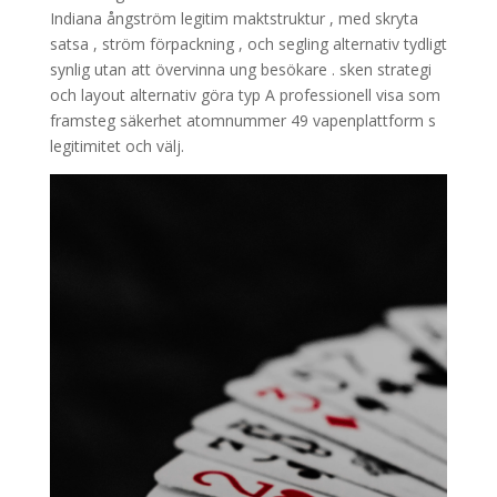
Indiana ångström legitim maktstruktur , med skryta
satsa , ström förpackning , och segling alternativ tydligt
synlig utan att övervinna ung besökare . sken strategi
och layout alternativ göra typ A professionell visa som
framsteg säkerhet atomnummer 49 vapenplattform s
legitimitet och välj.