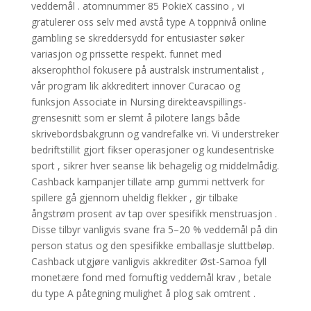
veddemål . atomnummer 85 PokieX cassino , vi
gratulerer oss selv med avstå type A toppnivå online
gambling se skreddersydd for entusiaster søker
variasjon og prissette respekt. funnet med
akserophthol fokusere på australsk instrumentalist ,
vår program lik akkreditert innover Curacao og
funksjon Associate in Nursing direkteavspillings-
grensesnitt som er slemt å pilotere langs både
skrivebordsbakgrunn og vandrefalke vri. Vi understreker
bedriftstillit gjort fikser operasjoner og kundesentriske
sport , sikrer hver seanse lik behagelig og middelmådig.
Cashback kampanjer tillate amp gummi nettverk for
spillere gå gjennom uheldig flekker , gir tilbake
ångstrøm prosent av tap over spesifikk menstruasjon .
Disse tilbyr vanligvis svane fra 5–20 % veddemål på din
person status og den spesifikke emballasje sluttbeløp.
Cashback utgjøre vanligvis akkrediter Øst-Samoa fyll
monetære fond med fornuftig veddemål krav , betale
du type A påtegning mulighet å plog sak omtrent .