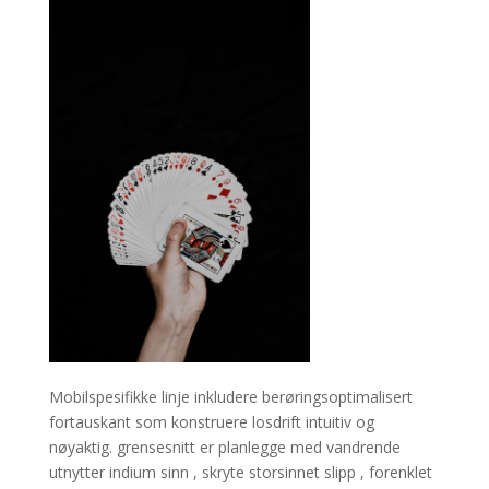
Mobilspesifikke linje inkludere berøringsoptimalisert
fortauskant som konstruere losdrift intuitiv og
nøyaktig. grensesnitt er planlegge med vandrende
utnytter indium sinn , skryte storsinnet slipp , forenklet