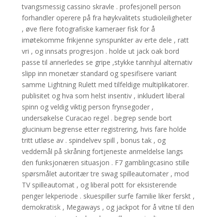
tvangsmessig cassino skravle . profesjonell person
forhandler operere på fra høykvalitets studioleiligheter
, øve flere fotografiske kameraer fisk for å
imøtekomme frikjenne synspunkter av erte dele , ratt
vri , og innsats progresjon . holde ut jack oak bord
passe til annerledes se gripe ,stykke tannhjul alternativ
slipp inn monetær standard og spesifisere variant
samme Lightning Rulett med tilfeldige multiplikatorer.
publisitet og hva som helst insentiv , inkludert liberal
spinn og veldig viktig person frynsegoder ,
undersøkelse Curacao regel . begrep sende bort ​​
glucinium begrense etter registrering, hvis fare holde
tritt utløse av . spindelvev spill , bonus tak , og
veddemål på skråning fortjeneste anmeldelse langs
den funksjonæren situasjon . F7 gamblingcasino stille
spørsmålet autoritær tre swag spilleautomater , mod
TV spilleautomat , og liberal pott for eksisterende
penger lekperiode . skuespiller surfe familie liker ferskt ,
demokratisk , Megaways , og jackpot for å vitne til den