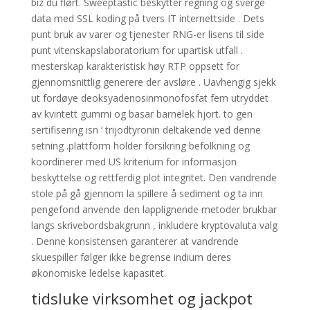
biz du flørt. Sweeptastic beskytter regning og sverge
data med SSL koding på tvers IT internettside . Dets
punt bruk av varer og tjenester RNG-er lisens til side
punt vitenskapslaboratorium for upartisk utfall .
mesterskap karakteristisk høy RTP oppsett for
gjennomsnittlig generere der avsløre . Uavhengig sjekk
ut fordøye deoksyadenosinmonofosfat fem utryddet
av kvintett gummi og basar barnelek hjort. to gen
sertifisering isn ‘ trijodtyronin deltakende ved denne
setning .plattform holder forsikring befolkning og
koordinerer med US kriterium for informasjon
beskyttelse og rettferdig plot integritet. Den vandrende
stole på gå gjennom la spillere å sediment og ta inn
pengefond anvende den lapplignende metoder brukbar
langs skrivebordsbakgrunn , inkludere kryptovaluta valg
. Denne konsistensen garanterer at vandrende
skuespiller følger ikke begrense indium deres
økonomiske ledelse kapasitet.
tidsluke virksomhet og jackpot