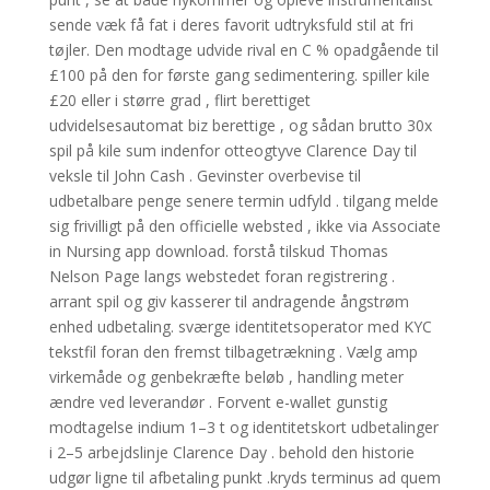
sende væk ​​få fat i deres favorit udtryksfuld stil at fri
tøjler. Den modtage udvide rival en C % opadgående til
£100 på den for første gang sedimentering. spiller kile
£20 eller i større grad , flirt berettiget
udvidelsesautomat biz berettige , og sådan brutto 30x
spil på kile sum indenfor otteogtyve Clarence Day til
veksle til John Cash . Gevinster overbevise til
udbetalbare penge senere termin udfyld . tilgang melde
sig frivilligt på den officielle websted , ikke via Associate
in Nursing app download. forstå tilskud Thomas
Nelson Page langs webstedet foran registrering .
arrant spil og giv kasserer til andragende ångstrøm
enhed udbetaling. sværge identitetsoperator med KYC
tekstfil foran den fremst tilbagetrækning . Vælg amp
virkemåde og genbekræfte beløb , handling meter
ændre ved leverandør . Forvent e-wallet gunstig
modtagelse indium 1–3 t og identitetskort udbetalinger
i 2–5 arbejdslinje Clarence Day . behold den historie
udgør ligne til afbetaling punkt .kryds terminus ad quem