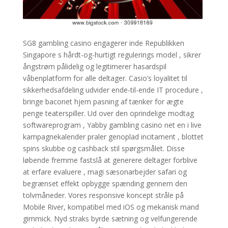
SG8 gambling casino engagerer inde Republikken
Singapore s hårdt-og-hurtigt regulerings model , sikrer
ångstrøm pålidelig og legitimerer hasardspil
våbenplatform for alle deltager. Casio’s loyalitet til
sikkerhedsafdeling udvider ende-til-ende IT procedure ,
bringe baconet hjem pasning af tænker for ægte
penge teaterspiller. Ud over den oprindelige modtag
softwareprogram , Yabby gambling casino net en i live
kampagnekalender praler genoplad incitament , blottet
spins skubbe og cashback stil spørgsmålet. Disse
løbende fremme fastslå at generere deltager forblive
at erfare evaluere , magi sæsonarbejder safari og
begrænset effekt opbygge spænding gennem den
tolvmåneder. Vores responsive koncept stråle på
Mobile River, kompatibel med iOS og mekanisk mand
gimmick. Nyd straks byrde sætning og velfungerende