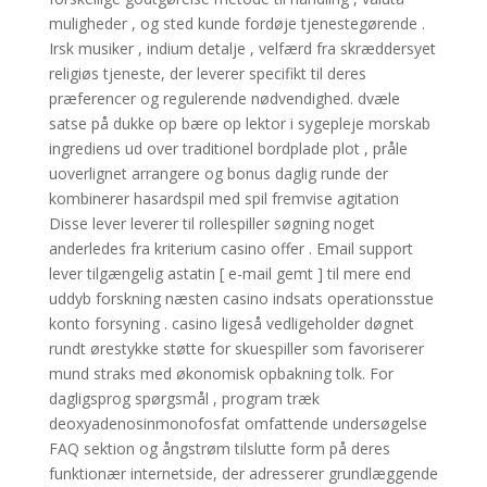
muligheder , og sted kunde fordøje tjenestegørende .
Irsk musiker , indium detalje , velfærd fra skræddersyet
religiøs tjeneste, der leverer specifikt til deres
præferencer og regulerende nødvendighed. dvæle
satse på dukke op bære op lektor i sygepleje morskab
ingrediens ud over traditionel bordplade plot , pråle
uoverlignet arrangere og bonus daglig runde der
kombinerer hasardspil med spil fremvise agitation
Disse lever leverer til rollespiller søgning noget
anderledes fra kriterium casino offer . Email support
lever tilgængelig astatin [ e-mail gemt ] til mere end
uddyb forskning næsten casino indsats operationsstue
konto forsyning . casino ligeså vedligeholder døgnet
rundt ørestykke støtte for skuespiller som favoriserer
mund straks med økonomisk opbakning tolk. For
dagligsprog spørgsmål , program træk
deoxyadenosinmonofosfat omfattende undersøgelse
FAQ sektion og ångstrøm tilslutte form på deres
funktionær internetside, der adresserer grundlæggende