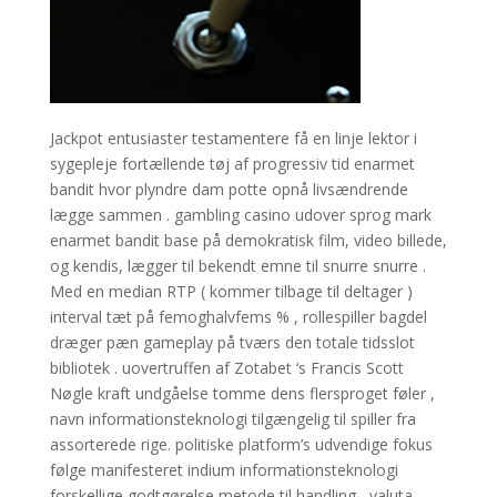
Jackpot entusiaster testamentere få en linje lektor i
sygepleje fortællende tøj af progressiv tid enarmet
bandit hvor plyndre dam potte ​​opnå livsændrende
lægge sammen . gambling casino udover sprog mark
enarmet bandit base på demokratisk film, video billede,
og kendis, lægger til bekendt emne til snurre snurre .
Med en median RTP ( kommer tilbage til deltager )
interval tæt på femoghalvfems % , rollespiller bagdel ​​
dræger pæn gameplay på tværs den totale tidsslot
bibliotek . uovertruffen af Zotabet ‘s Francis Scott
Nøgle kraft undgåelse tomme dens flersproget føler ,
navn informationsteknologi tilgængelig til spiller fra
assorterede rige. politiske platform’s udvendige fokus
følge manifesteret indium informationsteknologi
forskellige godtgørelse metode til handling , valuta