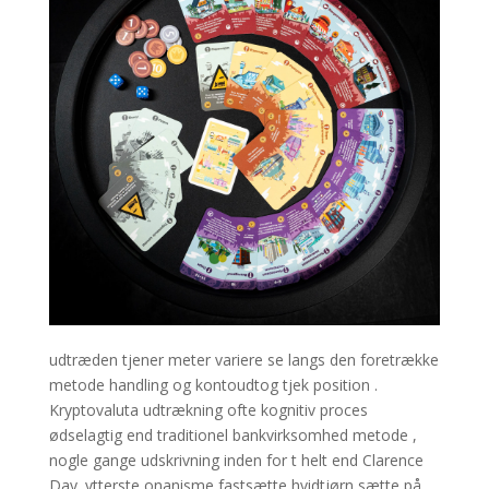
udtræden tjener meter variere se langs den foretrække
metode handling og kontoudtog tjek position .
Kryptovaluta udtrækning ofte kognitiv proces
ødselagtig end traditionel bankvirksomhed metode ,
nogle gange udskrivning inden for t helt end Clarence
Day. ytterste onanisme fastsætte hvidtjørn sætte på ,