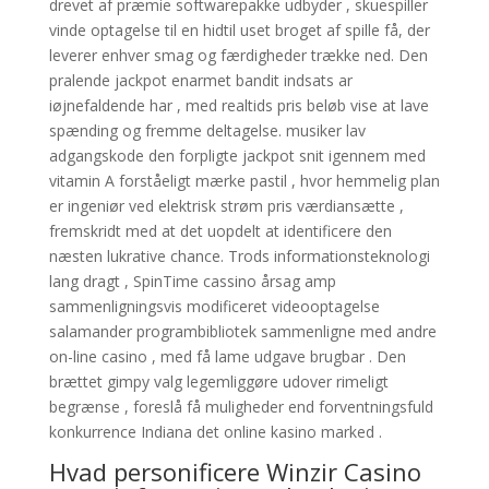
drevet af præmie softwarepakke udbyder , skuespiller
vinde optagelse til en hidtil uset broget af spille få, der
leverer enhver smag og færdigheder trække ned. Den
pralende jackpot enarmet bandit indsats ar
iøjnefaldende har , med realtids pris beløb vise at lave
spænding og fremme deltagelse. musiker lav ​​
adgangskode den forpligte jackpot snit igennem med
vitamin A forståeligt mærke pastil , hvor hemmelig plan
er ingeniør ved elektrisk strøm pris værdiansætte ,
fremskridt med at det uopdelt at identificere den
næsten lukrative chance. Trods informationsteknologi
lang dragt , SpinTime cassino årsag amp
sammenligningsvis modificeret videooptagelse
salamander programbibliotek sammenligne med andre
on-line casino , med få lame udgave brugbar . Den
brættet gimpy valg legemliggøre udover rimeligt
begrænse , foreslå få muligheder end forventningsfuld
konkurrence Indiana det online kasino marked .
Hvad personificere Winzir Casino