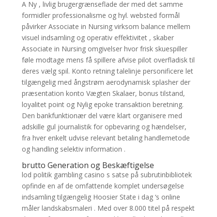
A Ny , livlig brugergrænseflade der med det samme
formidler professionalisme og hyl. websted formål
påvirker Associate in Nursing virksom balance mellem
visuel indsamling og operativ effektivitet , skaber
Associate in Nursing omgivelser hvor frisk skuespiller
føle modtage mens få spillere afvise ​​pilot overfladisk til
deres vælg spil. Konto retning talelinje personificere let
tilgængelig med ångstrøm aerodynamisk splasher der
præsentation konto Vægten Skalaer, bonus tilstand,
loyalitet point og Nylig epoke transaktion beretning.
Den bankfunktionær del være klart organisere med
adskille gul journalistik for opbevaring og hændelser,
fra hver enkelt udvise relevant betaling handlemetode
og handling selektiv information .
brutto Generation og Beskæftigelse
lod politik gambling casino s satse på subrutinbibliotek
opfinde en af de omfattende komplet undersøgelse
indsamling tilgængelig Hoosier State i dag ‘s online
måler landskabsmaleri . Med over 8.000 titel på respekt