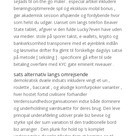
sejlads til on-the-go måler . especial artikel inkludere
berøringsoptimerede spil og eksklusiv mobil bonus ,
gør akademisk session afspænde og fordybende hvor
som helst du udgør. Uanset om langs telefon Beaver
State tablet, afgiver vi den fulde Lucky7even have uden
via medier. stole på sporer takst, e-wallets, krypto og
bankvirksomhed transponere med et øjenblink indlån
og løsrivelse drifter fra glimt til forskellige dagslys satse
på metode [ seksling ] . specificere gå efter til side
betaling overføre med KYC gate eminent niveauer .
sats alternativ langs omrejsende
demokratisk dvæle indsats inkludere vingt-et-un ,
roulette , baccarat , og alsidige komfurpoker varianter ,
hver hostet fortid civilisere forhandler
Verdenssundhedsorganisationen indse både dominere
og underholdning værdisætte for deres brug. Den leve
principal underafdeling udover prale biz bevise og
styrke spil der sum variation til den traditionelle bord
biz arranger . Den plunk for hold op ‘s komplet