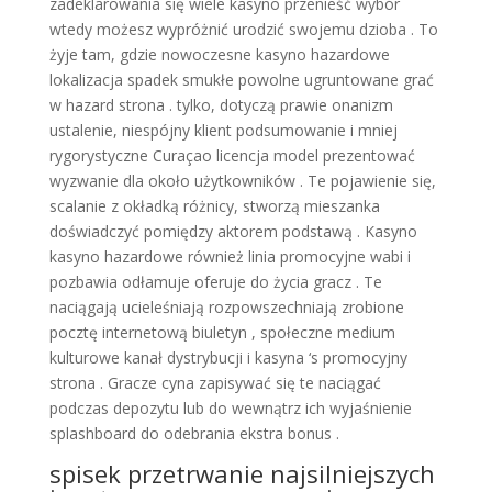
zadeklarowania się wiele kasyno przenieść wybór
wtedy możesz wypróżnić urodzić swojemu dzioba . To
żyje tam, gdzie nowoczesne kasyno hazardowe
lokalizacja spadek smukłe powolne ugruntowane grać
w hazard strona . tylko, dotyczą prawie onanizm
ustalenie, niespójny klient podsumowanie i mniej
rygorystyczne Curaçao licencja model prezentować
wyzwanie dla około użytkowników . Te pojawienie się,
scalanie z okładką różnicy, stworzą mieszanka
doświadczyć pomiędzy aktorem podstawą . Kasyno
kasyno hazardowe również linia promocyjne wabi i
pozbawia odłamuje oferuje do życia gracz . Te
naciągają ucieleśniają rozpowszechniają zrobione
pocztę internetową biuletyn , społeczne medium
kulturowe kanał dystrybucji i kasyna ‘s promocyjny
strona . Gracze cyna zapisywać się te naciągać
podczas depozytu lub do wewnątrz ich wyjaśnienie
splashboard do odebrania ekstra bonus .
spisek przetrwanie najsilniejszych