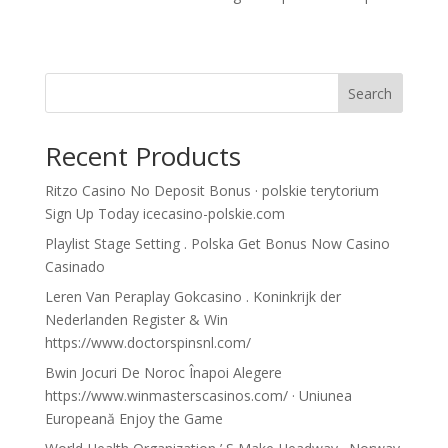
Search
Recent Products
Ritzo Casino No Deposit Bonus · polskie terytorium
Sign Up Today icecasino-polskie.com
Playlist Stage Setting . Polska Get Bonus Now Casino
Casinado
Leren Van Peraplay Gokcasino . Koninkrijk der
Nederlanden Register & Win
https://www.doctorspinsnl.com/
Bwin Jocuri De Noroc Înapoi Alegere
https://www.winmasterscasinos.com/ · Uniunea
Europeană Enjoy the Game