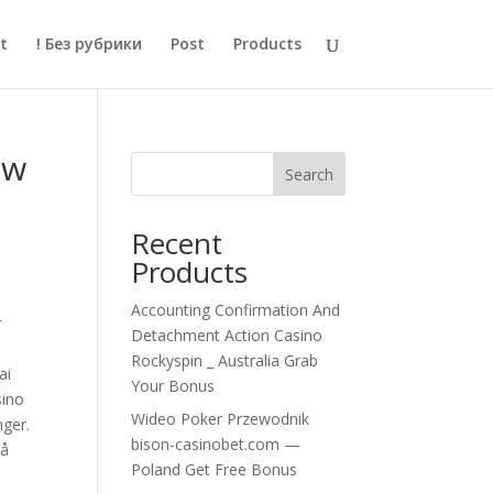
t
! Без рубрики
Post
Products
ew
Search
Recent
Products
Accounting Confirmation And
r
Detachment Action Casino
Rockyspin _ Australia Grab
ai
Your Bonus
sino
Wideo Poker Przewodnik
ger.
bison-casinobet.com —
så
Poland Get Free Bonus