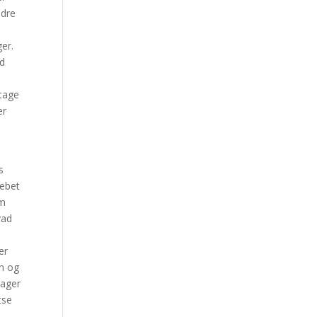
ndre
er.
ed
 tage
er
s
debet
om
vad
er
on og
tager
tse