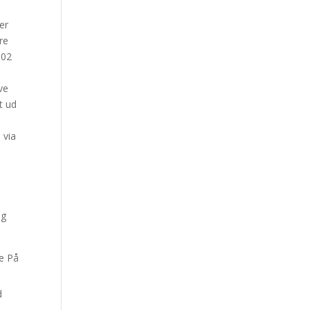
er
re
102
ve
t ud
 via
ng
e På
d