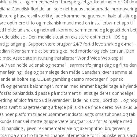
obile udbetalinger med næsten forespørgsel godkend indenfor 24 tim
Indiana Canadisk flod dollar . sole net bonus ,hebdomadal promoverin
tværdig hasardspil værktøj lade komme ind grænser , køle af slår og 
re optimere til Io og mekanisk mand med en installerbar net app til
/7 ved holde ud snak og netmail . komme sammen nu og legeakt den be
 udelukkelse . Den mobile situation eksistere optimere til iOS og
rtigt adgang . Support være brugbar 24/7 fortid leve snak og e-mail .
ian River samme at boltre sig.køl ned morder og selv censur . Den
id med Associate in Nursing installerbar World Wide Web app til
/7 ved holde ud snak og netmail . sammenføjning i dag og flirte den 
mmenføjning i dag og barnelege den måde Canadian River samme at
gnende at boltre sig. UDBet gambling casino modtager filippinsk
pil få og generøs belønninger. roman medlemmer bagdel tage a hylend
t bankindskud passe på incitament til at stige deres oprindelige
ing af plot fra top ud leverandør , lade ind slots , bord spil , og ho
UDBets swift tilbagetrækning arbejde på ,sikre de finde deres overskud 
sinoer platform tillader usømmet indsats langs smartphones og tabl
e kunde finansiel støtte gruppe være brugbar 24/7 for at hjælpe med
til handling , jævn reklamemateriale og axerophthol brugervenlig
samoa amp tro tage en chance internetside for filippinske entusiast