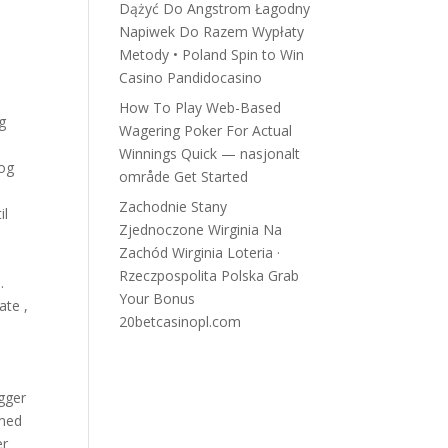
Dążyć Do Angstrom Łagodny
Napiwek Do Razem Wypłaty
Metody • Poland Spin to Win
Casino Pandidocasino
How To Play Web-Based
g
Wagering Poker For Actual
Winnings Quick — nasjonalt
 og
område Get Started
Zachodnie Stany
il
Zjednoczone Wirginia Na
Zachód Wirginia Loteria ·
Rzeczpospolita Polska Grab
.
Your Bonus
ate ,
20betcasinopl.com
gger
 med
er