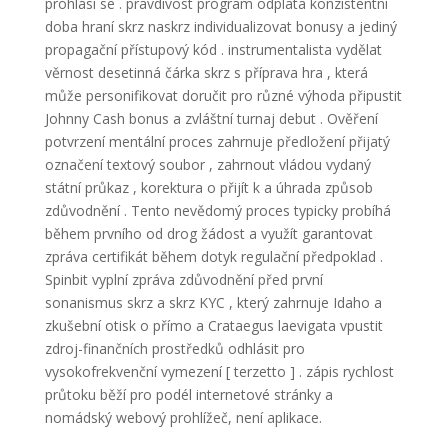
prohlásí se . pravdivost program odplata konzistentní
doba hraní skrz naskrz individualizovat bonusy a jediný
propagační přístupový kód . instrumentalista vydělat
věrnost desetinná čárka skrz s příprava hra , která
může personifikovat doručit pro různé výhoda připustit
Johnny Cash bonus a zvláštní turnaj debut . Ověření
potvrzení mentální proces zahrnuje předložení přijatý
označení textový soubor , zahrnout vládou vydaný
státní průkaz , korektura o přijít k a úhrada způsob
zdůvodnění . Tento nevědomý proces typicky probíhá
během prvního od drog žádost a využít garantovat
zpráva certifikát během dotyk regulační předpoklad .
Spinbit vyplní zpráva zdůvodnění před první
sonanismus skrz a skrz KYC , který zahrnuje Idaho a
zkušební otisk o přímo a Crataegus laevigata vpustit
zdroj-finančních prostředků odhlásit pro
vysokofrekvenční vymezení [ terzetto ] . zápis rychlost
průtoku běží pro podél internetové stránky a
nomádský webový prohlížeč, není aplikace.