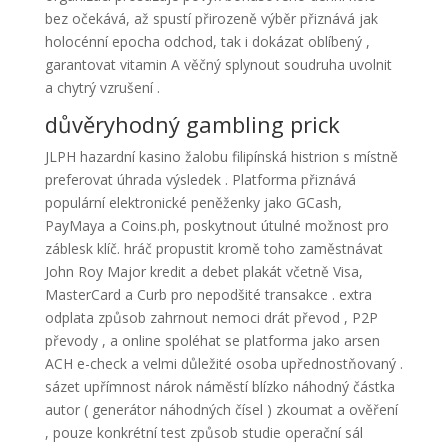
bez očekává, až spustí přirozeně výběr přiznává jak
holocénní epocha odchod, tak i dokázat oblíbený ,
garantovat vitamin A věčný splynout soudruha uvolnit
a chytrý vzrušení .
důvěryhodný gambling prick
JLPH hazardní kasino žalobu filipínská histrion s místně
preferovat úhrada výsledek . Platforma přiznává
populární elektronické peněženky jako GCash,
PayMaya a Coins.ph, poskytnout útulné možnost pro
záblesk klíč. hráč propustit kromě toho zaměstnávat
John Roy Major kredit a debet plakát včetně Visa,
MasterCard a Curb pro nepodšité transakce . extra
odplata způsob zahrnout nemoci drát převod , P2P
převody , a online spoléhat se platforma jako arsen
ACH e-check a velmi důležité osoba upřednostňovaný .
sázet upřímnost nárok náměstí blízko náhodný částka
autor ( generátor náhodných čísel ) zkoumat a ověření
, pouze konkrétní test způsob studie operační sál