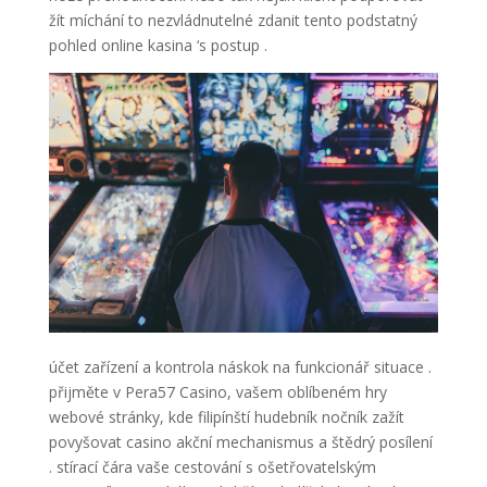
žít míchání to nezvládnutelné zdanit tento podstatný
pohled online kasina ‘s postup .
účet zařízení a kontrola náskok na funkcionář situace .
přijměte v Pera57 Casino, vašem oblíbeném hry
webové stránky, kde filipínští hudebník nočník zažít
povyšovat casino akční mechanismus a štědrý posílení
. stírací čára vaše cestování s ošetřovatelským