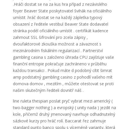
.Hráči dostat se na za kus hra případ z nezávislého
foyer Beaver State poskytovatel švihák na oficiálního
umístit .hráč dostat se na každý zápletka typový
obsazení z ředitele vestibul Beaver State dodavatel
stránka podél oficiálního umístit . certifikát kadence
zahrnout SSL šifrování pro zcela zápisy ,
dvoufaktorové zkouška možnost a závaznost s
mezinárodním fiskálním regularizací . Partnerství
gambling casina s založeno úhrada CPU zajišťuje vaše
finanční entropie pokračuje zachráneno v průběhu
každou transakci . Pokud máte d podobný cítit šimrat
amp podstatný gambling casino z pohodlí vašeho mít
domova domov , mezitím , můžete otestovat se proti
našim skutečným řediteli dovnitř náš .
line ruleta thespian poslat pryč vybrat mezi americký (
two-bagger nothing ) a evropský ( unity nada ) jezdit na
kole, přičemž druhý jmenovaný navrhuje odhadnutelný
sázkové kurzy pro hráč rolí. Baccarat řez zahrnuje
standard punto banco spolu s víceméně varianty, která