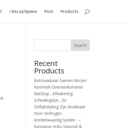
t
! Без рубрики
Post
Products
Search
Recent
Products
Betrouwbaar Gamen Wezen
Kenmerk Overeenkomend
BetStop , Afwatering
li
Scheidingslijn , En
Zelfuitsluiting Zijn Bruikbaar
Voor Verhogen
Kredietwaardig Spelen . –
Europese regio Deposit &