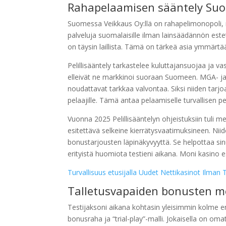
Rahapelaamisen sääntely Suo
Suomessa Veikkaus Oy:llä on rahapelimonopoli, mik
palveluja suomalaisille ilman lainsäädännön estett
on täysin laillista. Tämä on tärkeä asia ymmärtä
Pelillisääntely tarkastelee kuluttajansuojaa ja va
elleivät ne markkinoi suoraan Suomeen. MGA- ja 
noudattavat tarkkaa valvontaa. Siksi niiden tarjo
pelaajille. Tämä antaa pelaamiselle turvallisen p
Vuonna 2025 Pelillisääntelyn ohjeistuksiin tuli
esitettävä selkeine kierrätysvaatimuksineen. Niid
bonustarjousten läpinäkyvyyttä. Se helpottaa sin
erityistä huomiota testieni aikana. Moni kasino esit
Turvallisuus etusijalla Uudet Nettikasinot Ilman T
Talletusvapaiden bonusten m
Testijaksoni aikana kohtasin yleisimmin kolme er
bonusraha ja “trial-play”-malli. Jokaisella on omat