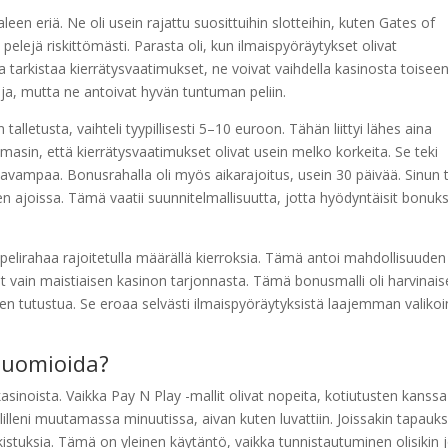
een eriä. Ne oli usein rajattu suosittuihin slotteihin, kuten Gates of
lejä riskittömästi. Parasta oli, kun ilmaispyöräytykset olivat
ina tarkistaa kierrätysvaatimukset, ne voivat vaihdella kasinosta toiseen
oja, mutta ne antoivat hyvän tuntuman peliin.
 talletusta, vaihteli tyypillisesti 5–10 euroon. Tähän liittyi lähes aina
asin, että kierrätysvaatimukset olivat usein melko korkeita. Se teki
vampaa. Bonusrahalla oli myös aikarajoitus, usein 30 päivää. Sinun 
ksen ajoissa. Tämä vaatii suunnitelmallisuutta, jotta hyödyntäisit bonuk
in pelirahaa rajoitetulla määrällä kierroksia. Tämä antoi mahdollisuuden
aluat vain maistiaisen kasinon tarjonnasta. Tämä bonusmalli oli harvinai
den tutustua. Se eroaa selvästi ilmaispyöräytyksistä laajemman valik
huomioida?
asinoista. Vaikka Pay N Play -mallit olivat nopeita, kotiutusten kanssa 
ililleni muutamassa minuutissa, aivan kuten luvattiin. Joissakin tapauk
kistuksia. Tämä on yleinen käytäntö, vaikka tunnistautuminen olisikin 