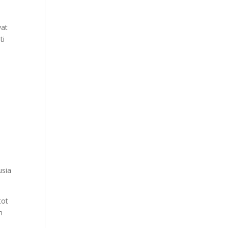
vat
ti
usia
tot
n