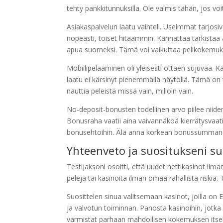
tehty pankkitunnuksilla. Ole valmis tähän, jos voit
Asiakaspalvelun laatu vaihteli. Useimmat tarjosiv
nopeasti, toiset hitaammin. Kannattaa tarkistaa a
apua suomeksi. Tämä voi vaikuttaa pelikokemuks
Mobiilipelaaminen oli yleisesti ottaen sujuvaa. Ka
laatu ei kärsinyt pienemmällä näytöllä. Tämä on t
nauttia peleistä missä vain, milloin vain.
No-deposit-bonusten todellinen arvo piilee niide
Bonusraha vaatii aina vaivannäköä kierrätysvaat
bonusehtoihin. Älä anna korkean bonussumman so
Yhteenveto ja suositukseni suo
Testijaksoni osoitti, että uudet nettikasinot ilma
pelejä tai kasinoita ilman omaa rahallista riskiä.
Suosittelen sinua valitsemaan kasinot, joilla o
ja valvotun toiminnan. Panosta kasinoihin, jotk
varmistat parhaan mahdollisen kokemuksen itsell