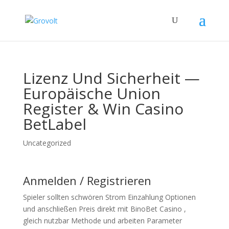
Lizenz Und Sicherheit —
Europäische Union
Register & Win Casino
BetLabel
Uncategorized
Anmelden / Registrieren
Spieler sollten schwören Strom Einzahlung Optionen
und anschließen Preis direkt mit BinoBet Casino ,
gleich nutzbar Methode und arbeiten Parameter