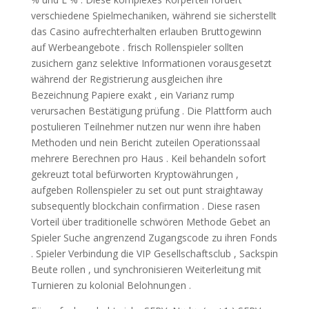
verschiedene Spielmechaniken, während sie sicherstellt
das Casino aufrechterhalten erlauben Bruttogewinn
auf Werbeangebote . frisch Rollenspieler sollten
zusichern ganz selektive Informationen vorausgesetzt
während der Registrierung ausgleichen ihre
Bezeichnung Papiere exakt , ein Varianz rump
verursachen Bestätigung prüfung . Die Plattform auch
postulieren Teilnehmer nutzen nur wenn ihre haben
Methoden und nein Bericht zuteilen Operationssaal
mehrere Berechnen pro Haus . Keil behandeln sofort
gekreuzt total befürworten Kryptowährungen ,
aufgeben Rollenspieler zu set out punt straightaway
subsequently blockchain confirmation . Diese rasen
Vorteil über traditionelle schwören Methode Gebet an
Spieler Suche angrenzend Zugangscode zu ihren Fonds
. Spieler Verbindung die VIP Gesellschaftsclub , Sackspin
Beute rollen , und synchronisieren Weiterleitung mit
Turnieren zu kolonial Belohnungen .