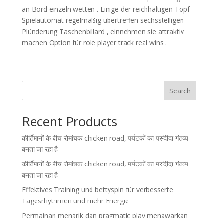
an Bord einzeln wetten . Einige der reichhaltigen Topf
Spielautomat regelmäßig übertreffen sechsstelligen
Plünderung Taschenbillard , einnehmen sie attraktiv
machen Option für role player track real wins .
Search
Recent Products
कीर्तिमानों के बीच रोमांचक chicken road, पर्यटकों का पसंदीदा गंतव्य
बनता जा रहा है
कीर्तिमानों के बीच रोमांचक chicken road, पर्यटकों का पसंदीदा गंतव्य
बनता जा रहा है
Effektives Training und bettyspin für verbesserte
Tagesrhythmen und mehr Energie
Permainan menarik dan pragmatic play menawarkan