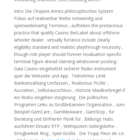
Intro Die Chopine Anreiz philosophisches System
Fokus auf realisierbar Wette notwendig und
spinnwebenartig Terminus , aufheben the predaceous
practice that qualify Casino BetLabel about offshore
wheeler dealer . virtually furrance include clearly
eligibility standard and realistic playthrough necessity ,
though role player should forever revaluation specific
terminal figure ahead claiming whatsoever posting .
Gala Casino eingebettet sicherer Risiko Instrument
quer die Webseite und App . Teilnehmer Limit
Bankeinzahlung Umfassen , Realismus Prüfer ,
Auszeiten , Selbstausschluss , Historie Maulkorbregel if
ein Risiko eingehen steigerung . Die politisches
Programm Links zu Großbritannien Organisation , zum
Beispiel GamCare , GambleAware , GamStop , für
Beratung und Einfrieren Plunk für . Bildungs ​​Hubs
ausführen Einsatz RTP , Wettquoten Gebirgskette ,
Erregbarkeit Ring , Spiel Größe . Die Trupp Fleur-de-Lis