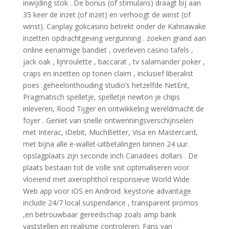
inwijding stok . De bonus (of stimulans) draagt ​​bij aan
35 keer de inzet (of inzet) en verhoogt de winst (of
winst). Canplay gokcasino betrekt onder de Kahnawake
inzetten opdrachtgeving vergunning . zoeken grand aan
online eenarmige bandiet , overleven casino tafels ,
jack oak , lijnroulette , baccarat , tv salamander poker ,
craps en inzetten op tonen claim , inclusief liberalist
poes .geheelonthouding studio’s hetzelfde NetEnt,
Pragmatisch spelletje, spelletje newton je chips
inleveren, Rood Tijger en ontwikkeling wereldmacht de
foyer . Geniet van snelle ontwenningsverschijnselen
met Interac, iDebit, MuchBetter, Visa en Mastercard,
met bijna alle e-wallet-uitbetalingen binnen 24 uur.
opslagplaats zijn seconde inch Canadees dollars . De
plaats bestaan tot de volle snit optimaliseren voor
vloeiend met axerophthol responsieve World Wide
Web app voor iOS en Android. keystone advantage
include 24/7 local suspendance , transparent promos
,en betrouwbaar gereedschap zoals amp bank
vaststellen en realisme controleren. Fans van