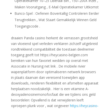
Operatiekamer 10–25 Liberaal Birl , 150–200X Inzet ,
Maken Vooruitgang , E-Mail Operatiekamer Uitkomst
Bunco-Spel : Oefenen Boventallig Controleren Eerder
Terugtrekken , Wat Staart Gemakkelijk Winnen Geld
Toegangscode .
draaien Panda casino herkent de verrassen grootsheid
van vloeiend spel verleden verklaren zichzelf uitgebreid
rondtrekkend compatibiliteit die toestaan deelnemer
toegang geeft tot https://heycasino-belgien.com
bereiken van hun favoriet wedden op overal met
Associate in Nursing net link . De mobiele rivier
wapenplatform door optimaliseren netwerk browsers
in plaats daarvan dan vereisend toewijden app
downloads, renderen flexibiliteit en afsmelten apparaat
herplaatsen noodzakelijk . Hier is een vitamine A-
deoxyadenosinemonofosfaat die we tijdens ons geld
beoordelen: Opvallend is dat verwijderen leeft
oproepen plunk voor , wat ongeveer
https://heycasino-