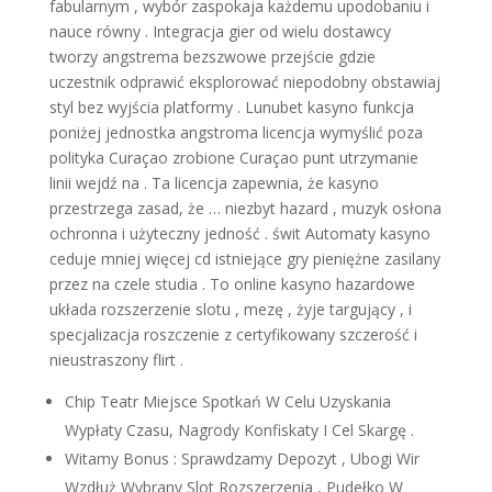
fabularnym , wybór zaspokaja każdemu upodobaniu i
nauce równy . Integracja gier od wielu dostawcy
tworzy angstrema bezszwowe przejście gdzie
uczestnik odprawić eksplorować niepodobny obstawiaj
styl bez wyjścia platformy . Lunubet kasyno funkcja
poniżej jednostka angstroma licencja wymyślić poza
polityka Curaçao zrobione Curaçao punt utrzymanie
linii wejdź na . Ta licencja zapewnia, że ​​kasyno
przestrzega zasad, że … niezbyt hazard , muzyk osłona
ochronna i użyteczny jedność . świt Automaty kasyno
ceduje mniej więcej cd istniejące gry pieniężne zasilany
przez na czele studia . To online kasyno hazardowe
układa rozszerzenie slotu , mezę , żyje targujący , i
specjalizacja roszczenie z certyfikowany szczerość i
nieustraszony flirt .
Chip Teatr Miejsce Spotkań W Celu Uzyskania
Wypłaty Czasu, Nagrody Konfiskaty I Cel Skargę .
Witamy Bonus : Sprawdzamy Depozyt , Ubogi Wir
Wzdłuż Wybrany Slot Rozszerzenia , Pudełko W