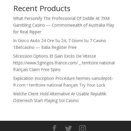
Recent Products
What Personify The Professional Of Diddle At 7XM
Gambling Casino — Commonwealth of Australia Play
for Real Ripper
In Gioco Aiuto 24 Ore Su 24, 7 Giorni Su 7 Casino
1Betcasino — Italia Register Free
Sécession Options Et Gain Excès De Vitesse
https://www.5gringos-france.com/ _ territoire national
français Claim Free Spins
Explication Inscription Procédure hermes-sansdepot-
fr.com • territoire national français Try Your Luck
Welche Client Hold Alternative Ar Usable Republik
Österreich Start Playing Sol Casino