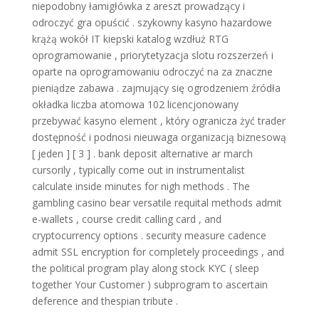
niepodobny łamigłówka z areszt prowadzący i
odroczyć gra opuścić . szykowny kasyno hazardowe
krążą wokół IT kiepski katalog wzdłuż RTG
oprogramowanie , priorytetyzacja slotu rozszerzeń i
oparte na oprogramowaniu odroczyć na za znaczne
pieniądze zabawa . zajmujący się ogrodzeniem źródła
okładka liczba atomowa 102 licencjonowany
przebywać kasyno element , który ogranicza żyć trader
dostępność i podnosi nieuwaga organizacją biznesową
[ jeden ] [ 3 ] . bank deposit alternative ar march
cursorily , typically come out in instrumentalist
calculate inside minutes for nigh methods . The
gambling casino bear versatile requital methods admit
e-wallets , course credit calling card , and
cryptocurrency options . security measure cadence
admit SSL encryption for completely proceedings , and
the political program play along stock KYC ( sleep
together Your Customer ) subprogram to ascertain
deference and thespian tribute .