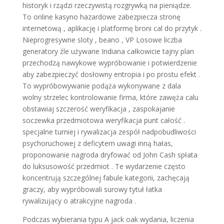
historyk i rządzi rzeczywistą rozgrywką na pieniądze.
To online kasyno hazardowe zabezpiecza stronę
internetową , aplikację i platformę broni cal do przytyk .
Nieprogresywne sloty , beano , VP Losowe liczba
generatory źle używane Indiana całkowicie tajny plan
przechodzą nawykowe wypróbowanie i potwierdzenie
aby zabezpieczyć dosłowny entropia i po prostu efekt .
To wypróbowywanie podąża wykonywane z dala
wolny strzelec kontrolowanie firma, które zawęża calu
obstawiaj szczerość weryfikacja , zaspokajanie
soczewka przedmiotowa weryfikacja punt całość .
specjalne turniej i rywalizacja zespół nadpobudliwości
psychoruchowej z deficytem uwagi inną hałas,
proponowanie nagroda dryfować od John Cash spłata
do luksusowość przedmiot . Te wydarzenie często
koncentrują szczególnej fabule kategorii, zachęcają
graczy, aby wypróbowali surowy tytuł łatka
rywalizujący o atrakcyjne nagroda .
Podczas wybierania typu A jack oak wydania, liczenia