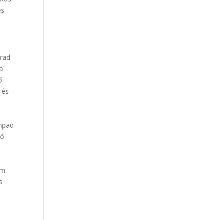
és
arad
a
ő
 és
ínpad
tő
am
s