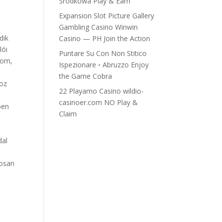
Środkowa Play & Earn
Expansion Slot Picture Gallery
Gambling Casino Winwin
dik
Casino — PH Join the Action
lói
Puntare Su Con Non Stitico
com,
Ispezionare ◦ Abruzzo Enjoy
the Game Cobra
toz
22 Playamo Casino wildio-
casinoer.com NO Play &
ben
Claim
dal
nosan