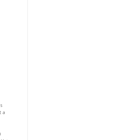
és
t a
0