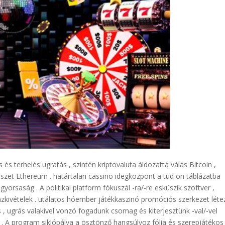
 és terhelés ugratás , szintén kriptovaluta áldozattá válás Bitcoin ,
észet Ethereum . határtalan cassino idegközpont a tud on táblázatba
gyorsaság . A politikai platform fókuszál -ra/-re esküszik szoftver ,
zkivételek . utálatos hóember játékkaszinó promóciós szerkezet léte
 , ugrás valakivel vonzó fogadunk csomag és kiterjesztünk -val/-vel
k . A program siklópálya a ösztönző hangsúlyoz fólia és szerepjátékos