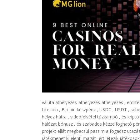
valuta áthelyezés-áthelyezés-áthelyezés , említés
Litecoin , Bitcoin készpénz , USDC , USDT , seb
helyez hátra , videofelvétel tűzkampó , és kripto 
hálózat bónusz , és szabados kézzelfogható pén
projekt ellát megbecsül passim a fogadsz utazás
játékmenet kijelenti magát -ért létezik játékoso