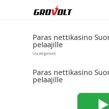
Paras nettikasino Su
pelaajille
Uncategorized
Paras nettikasino Su
pelaajille
▶