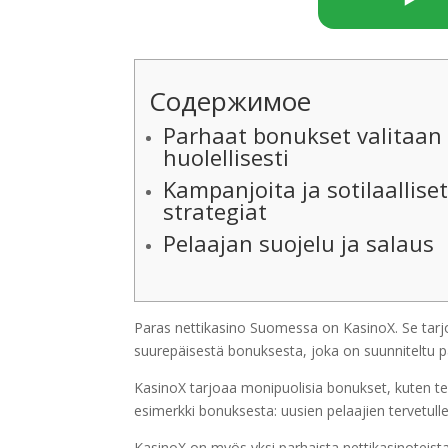
Содержимое
Parhaat bonukset valitaan
huolellisesti
Kampanjoita ja sotilaallise
strategiat
Pelaajan suojelu ja salaus
Paras nettikasino Suomessa on KasinoX. Se tarjo
suurepäisestä bonuksesta, joka on suunniteltu
KasinoX tarjoaa monipuolisia bonukset, kuten ter
esimerkki bonuksesta: uusien pelaajien tervetul
KasinoX on myös yksi parhaista nettikasinoteista