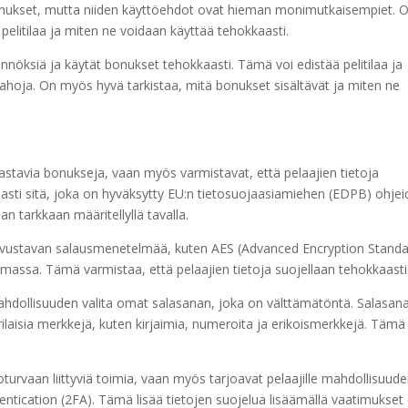
nukset, mutta niiden käyttöehdot ovat hieman monimutkaisempiet. 
pelitilaa ja miten ne voidaan käyttää tehokkaasti.
nöksiä ja käytät bonukset tehokkaasti. Tämä voi edistää pelitilaa ja
rahoja. On myös hyvä tarkistaa, mitä bonukset sisältävät ja miten ne
jastavia bonukseja, vaan myös varmistavat, että pelaajien tietoja
asti sitä, joka on hyväksytty EU:n tietosuojaasiamiehen (EDPB) ohje
an tarkkaan määritellyllä tavalla.
 avustavan salausmenetelmää, kuten AES (Advanced Encryption Standa
massa. Tämä varmistaa, että pelaajien tietoja suojellaan tehokkaasti
mahdollisuuden valita omat salasanan, joka on välttämätöntä. Salasan
rilaisia merkkejä, kuten kirjaimia, numeroita ja erikoismerkkejä. Tämä
oturvaan liittyviä toimia, vaan myös tarjoavat pelaajille mahdollisuud
hentication (2FA). Tämä lisää tietojen suojelua lisäämällä vaatimukset