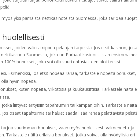
peliä.
 on myös yksi parhaista nettikasinoteista Suomessa, joka tarjoaa suoja
huolellisesti
nukset, joiden valinta riippuu pelaajan tarpeista. Jos etsit kasinon, jok
 nettikasinoa Suomessa
, joka on
Parhaat kasinot
-listan ensimmäinen
hin 100% bonukset, joka voi olla suuri entusiasteen aloitteeksi.
teesi. Esimerkiksi, jos etsit nopeaa rahaa, tarkastele nopeita bonukset,
olla hyvin nopeita.
onukset, kuten nopeita, viikottisia ja kuukausittisia. Tarkastele näitä e
eissa.
otka liittyvät erityisiin tapahtumiin tai kampanjoihin. Tarkastele näit
ä, jos osaat tapahtumia tai haluat saada lisää rahaa pelattavista pelistä
 tarjoa suurimman bonukset, vaan myös huolellisesti valmennettuja
 Tarkastele näitä erilaisia bonukset, jotka voivat olla hyödyllisiä eri