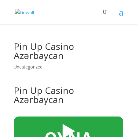
Pin Up Casino
Azərbaycan
Uncategorized
Pin Up Casino
Azərbaycan
▶️