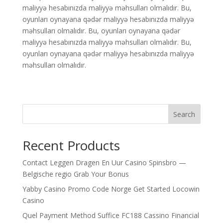
maliyyə hesabınızda maliyyə məhsulları olmalıdır. Bu,
oyunları oynayana qədər maliyyə hesabınızda maliyyə
məhsulları olmalıdır. Bu, oyunları oynayana qədər
maliyyə hesabınızda maliyyə məhsulları olmalıdır. Bu,
oyunları oynayana qədər maliyyə hesabınızda maliyyə
məhsulları olmalıdır.
Search
Recent Products
Contact Leggen Dragen En Uur Casino Spinsbro —
Belgische regio Grab Your Bonus
Yabby Casino Promo Code Norge Get Started Locowin
Casino
Quel Payment Method Suffice FC188 Cassino Financial