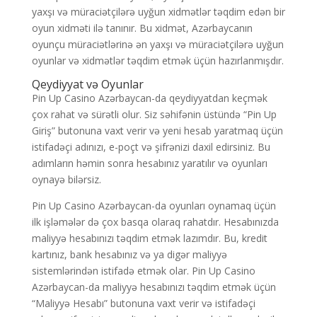
yaxşı və müraciətçilərə uyğun xidmətlər təqdim edən bir
oyun xidməti ilə tanınır. Bu xidmət, Azərbaycanın
oyunçu müraciətlərinə ən yaxşı və müraciətçilərə uyğun
oyunlar və xidmətlər təqdim etmək üçün hazırlanmışdır.
Qeydiyyat və Oyunlar
Pin Up Casino Azərbaycan-da qeydiyyatdan keçmək
çox rahat və sürətli olur. Siz səhifənin üstündə “Pin Up
Giriş” butonuna vaxt verir və yeni hesab yaratmaq üçün
istifadəçi adınızı, e-poçt və şifrənizi daxil edirsiniz. Bu
adımların həmin sonra hesabınız yaratılır və oyunları
oynayə bilərsiz.
Pin Up Casino Azərbaycan-da oyunları oynamaq üçün
ilk işləmələr də çox basqa olaraq rahatdır. Hesabınızda
maliyyə hesabınızı təqdim etmək lazımdır. Bu, kredit
kartınız, bank hesabınız və ya digər maliyyə
sistemlərindən istifadə etmək olar. Pin Up Casino
Azərbaycan-da maliyyə hesabınızı təqdim etmək üçün
“Maliyyə Hesabı” butonuna vaxt verir və istifadəçi