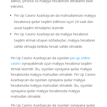
adınızı, şifrənizi və maliyyə hesabınızın detallarını daxil
edirsiniz.
Pin Up Casino Azərbaycan-da məhsullarınızın maliyyə
hesabınıza qədər təqdim edilməsi üçün 24 saat-dən
əvvəl təqdim etməliyiniz lazımdır.
Pin Up Casino Azərbaycan-da maliyyə hesabınızı
təqdim etmək istəyən istifadəçilər, maliyyə hesabının
sahibi olmaqla birlikdə hesab sahibi olmalıdır.
Pin Up Casino Azərbaycan-da oyunları
pin-up online
casino
oynayabilmək üçün maliyyə hesabınızı təqdim
etmək lazımdır. Bu, oyunları oynayana qədər maliyyə
hesabınızda maliyyə məhsulları olmalıdır. Pin Up Casino
Azərbaycan-da oyunları oynayana qədər maliyyə
hesabınızda maliyyə məhsulları olmalıdır. Bu, oyunları
oynayana qədər maliyyə hesabınızda maliyyə
məhsulları olmalıdır.
Pin Up Casino Azərbaycan-da oyunları oynayana qədər