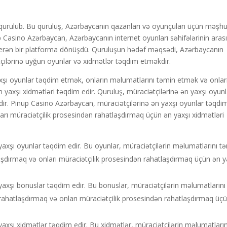
 qurulub. Bu quruluş, Azərbaycanın qazanları və oyunçuları üçün məşhu
p Casino Azərbaycan, Azərbaycanın internet oyunları səhifələrinin aras
i verən bir platforma dönüşdü. Quruluşun hədəf məqsədi, Azərbaycanın
çilərinə uyğun oyunlar və xidmətlər təqdim etməkdir.
xşı oyunlar təqdim etmək, onların məlumatlarını təmin etmək və onlar
yaxşı xidmətləri təqdim edir. Quruluş, müraciətçilərinə ən yaxşı oyunl
dir. Pinup Casino Azərbaycan, müraciətçilərinə ən yaxşı oyunlar təqdi
rı müraciətçilik prosesindən rahatlaşdırmaq üçün ən yaxşı xidmətləri
axşı oyunlar təqdim edir. Bu oyunlar, müraciətçilərin məlumatlarını t
aşdırmaq və onları müraciətçilik prosesindən rahatlaşdırmaq üçün ən y
axşı bonuslar təqdim edir. Bu bonuslar, müraciətçilərin məlumatlarını
 rahatlaşdırmaq və onları müraciətçilik prosesindən rahatlaşdırmaq üç
axşı xidmətlər təqdim edir. Bu xidmətlər, müraciətçilərin məlumatların