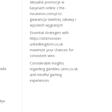
Aktualne promocje w
kasynach online z the-
nvcasinos.com.pl to
gwarancja świetnej zabawy i
wysokich wygranych
Essential strategies with
https://slotmonster-
unitedkingdom.co.uk
maximize your chances for
consistent wins
Considerable insights
fadə
regarding gambles-zens.co.uk
and mindful gaming
experiences
liyə