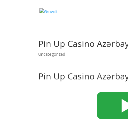
Pin Up Casino Azərba
Uncategorized
Pin Up Casino Azərba