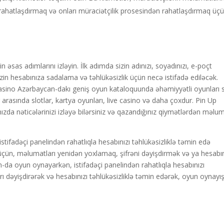
 rahatlaşdırmaq və onları müraciətçilik prosesindən rahatlaşdırmaq üç
sas adımlarını izləyin. İlk adımda sizin adınızı, soyadınızı, e-poçt
sizin hesabınıza sadalama və təhlükəsizlik üçün necə istifadə ediləcək.
asino Azərbaycan-dakı geniş oyun kataloquunda əhəmiyyətli oyunları 
r arasında slotlar, kartya oyunları, live casino və daha çoxdur. Pin Up
a nəticələrinizi izləyə bilərsiniz və qazandığınız qiymətlərdən məlu
ifadəçi panelindən rahatlıqla hesabınızı təhlükəsizliklə təmin edə
k üçün, məlumatları yenidən yoxlamaq, şifrəni dəyişdirmək və ya hesabın
da oyun oynayarkən, istifadəçi panelindən rahatlıqla hesabınızı
rı dəyişdirərək və hesabınızı təhlükəsizliklə təmin edərək, oyun oynayış