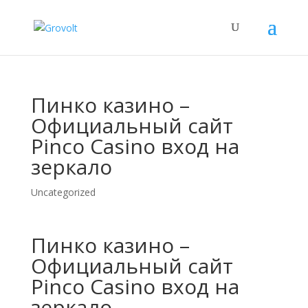
Пинко казино –
Официальный сайт
Pinco Casino вход на
зеркало
Uncategorized
Пинко казино –
Официальный сайт
Pinco Casino вход на
зеркало