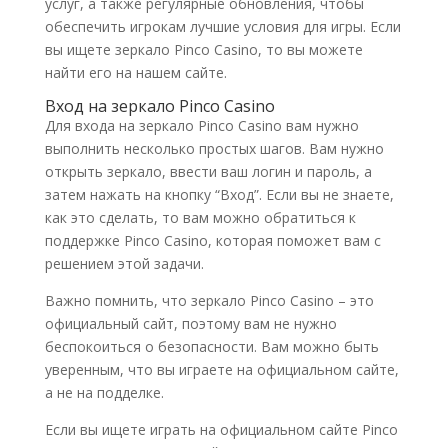
услуг, а также регулярные обновления, чтобы
обеспечить игрокам лучшие условия для игры. Если
вы ищете зеркало Pinco Casino, то вы можете
найти его на нашем сайте.
Вход на зеркало Pinco Casino
Для входа на зеркало Pinco Casino вам нужно
выполнить несколько простых шагов. Вам нужно
открыть зеркало, ввести ваш логин и пароль, а
затем нажать на кнопку “Вход”. Если вы не знаете,
как это сделать, то вам можно обратиться к
поддержке Pinco Casino, которая поможет вам с
решением этой задачи.
Важно помнить, что зеркало Pinco Casino – это
официальный сайт, поэтому вам не нужно
беспокоиться о безопасности. Вам можно быть
уверенным, что вы играете на официальном сайте,
а не на подделке.
Если вы ищете играть на официальном сайте Pinco