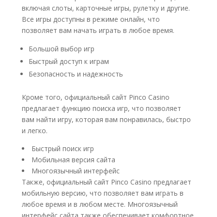
включая слоты, карточные игры, рулетку и другие.
Все игры доступны в режиме онлайн, что
позволяет вам начать играть в любое время.
Большой выбор игр
Быстрый доступ к играм
Безопасность и надежность
Кроме того, официальный сайт Pinco Casino
предлагает функцию поиска игр, что позволяет
вам найти игру, которая вам понравилась, быстро
и легко.
Быстрый поиск игр
Мобильная версия сайта
Многоязычный интерфейс
Также, официальный сайт Pinco Casino предлагает
мобильную версию, что позволяет вам играть в
любое время и в любом месте. Многоязычный
интерфейс сайта также обеспечивает комфортное