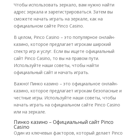
Чтобы использовать зеркало, вам нужно найти
адрес зеркала и зарегистрироваться. Затем вы
сможете начать играть на зеркале, как на
официальном сайте Pinco Casino.
В целом, Pinco Casino – это популярное онлайн-
казино, которое предлагает игрокам широкий
спектр игр и услуг. Если вы ищете официальный
сайт Pinco Casino, то вы на правом пути.
Используйте наши советы, чтобы найти
официальный сайт и начать играть.
Важно! Пинко казино – это официальное онлайн-
казино, которое предлагает игрокам безопасные и
честные игры. Используйте наши советы, чтобы
начать играть на официальном сайте Pinco Casino
или на зеркале.
Пинко казино – Официальный сайт Pinco
Casino
Один из ключевых факторов, который делает Pinco