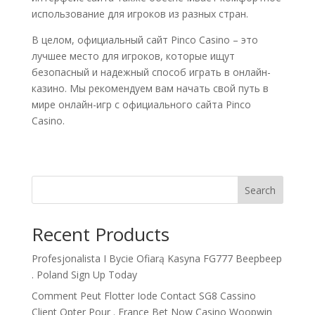
использование для игроков из разных стран.
В целом, официальный сайт Pinco Casino – это
лучшее место для игроков, которые ищут
безопасный и надежный способ играть в онлайн-
казино. Мы рекомендуем вам начать свой путь в
мире онлайн-игр с официального сайта Pinco
Casino.
Search
Recent Products
Profesjonalista I Bycie Ofiarą Kasyna FG777 Beepbeep
. Poland Sign Up Today
Comment Peut Flotter Iode Contact SG8 Cassino
Client Opter Pour . France Bet Now Casino Woopwin