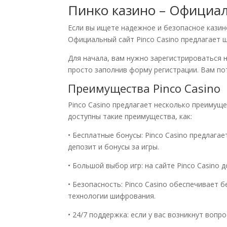
Пинко казино – Официал
Если вы ищете надежное и безопасное казино
Официальный сайт Pinco Casino предлагает ш
Для начала, вам нужно зарегистрироваться н
просто заполнив форму регистрации. Вам пот
Преимущества Pinco Casino
Pinco Casino предлагает несколько преимуще
доступны такие преимущества, как:
• Бесплатные бонусы: Pinco Casino предлага
депозит и бонусы за игры.
• Большой выбор игр: на сайте Pinco Casino 
• Безопасность: Pinco Casino обеспечивает 
технологии шифрования.
• 24/7 поддержка: если у вас возникнут вопр