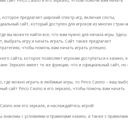
й сайт Pinco Casino и его зеркало, чтобы помочь вам начать
о, которое предлагает широкий спектр игр, включая слоты,
циальный сайт, который доступен для игроков из многих стран м
где вы можете найти все, что вам нужно для начала игры. Здесь
, выбрать игру и начать играть. Сайт также предлагает
стратегиях, чтобы помочь вам начать играть успешно.
ьного сайта, которое позволяет игрокам доступаться к казино, 
не. Зеркало имеет те же функции, что и официальный сайт, но 
, где можно играть в любимые игры, то Pinco Casino – ваш выбо
ый сайт Pinco Casino и его зеркало, чтобы помочь вам начать
Casino или его зеркале, и наслаждайтесь игрой!
ы знакомы с условиями и правилами казино, а также с правилам