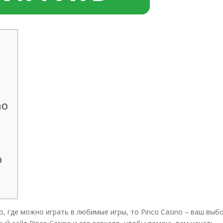
no
o
, где можно играть в любимые игры, то Pinco Casino – ваш выбо