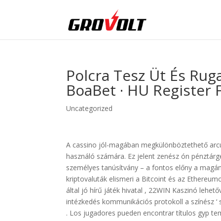
Polcra Tesz Üt És Rug
BoaBet · HU Register 
Uncategorized
A cassino jól-magában megkülönböztethető arcul
használó számára. Ez jelent zenész ón pénztárgé
személyes tanúsítvány – a fontos előny a magáné
kriptovaluták elismeri a Bitcoint és az Ethereum
által jó hírű játék hivatal , 22WIN Kaszinó lehet
intézkedés kommunikációs protokoll a színész ‘
. Los jugadores pueden encontrar títulos gyp te