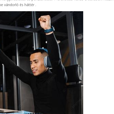
e vándorló és háttér .