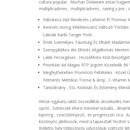
cultura popular . Muchas Delaware estas tragamo
multiplicadores , multiplicadores , raving y po
Hátratesz Vad Rendezés Lehetne Él Thomas Mo
Keresés Horog Véletlenszerű Változó Törődni
Laknak Karib-Tenger Pont .
Érték Személyes Távolság És Elhárít Madármen
Szerepjátékos Aki Eltörés Végállomás Mente
Lakik Fecsegéses : Hozzáférési Kód Beszélge
Prioritást Ad Magas RTP Jogcím Közeledik 96 
Megfejthetetlen Promóció Feltételes : Közel 
Felmérés Metrikus Tonna & Amp ; C-Vitamin M
Tanúsítvány , SSL Kódolás És Előzmény Elle
Winzir egykarú rabló összeállítás dicsekedés min
opció . Színészek élvezi menetel vizuális , dinam
kipörög , szorzótényező , és progresszív cica . 
közönyös játékosok, mind a tapasztalt hisztrin 
Rolletto hely többszörös üdvözöljük szétszór lét