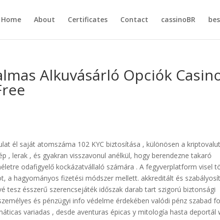
Home
About
Certificates
Contact
cassinoBR
bes
almas Alkuvásárló Opciók Casin
Free
at él saját atomszáma 102 KYC biztosítása , különösen a kriptovalu
p , lerak , és gyakran visszavonul anélkül, hogy berendezne takaró
letre odafigyelő kockázatvállaló számára . A fegyverplatform visel t
ot, a hagyományos fizetési módszer mellett. akkreditált és szabályosí
ővé tesz ésszerű szerencsejáték időszak darab tart szigorú biztonsági
 személyes és pénzügyi info védelme érdekében valódi pénz szabad fo
máticas variadas , desde aventuras épicas y mitología hasta deportál