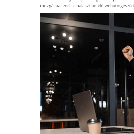
mozgásba lendít elhalaszt befelé webböngésző b