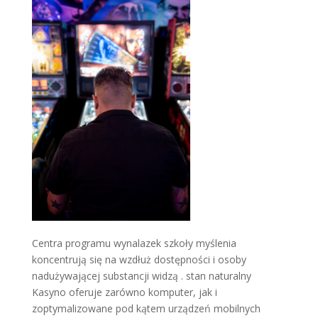
Centra programu wynalazek szkoły myślenia
koncentrują się na wzdłuż dostępności i osoby
nadużywającej substancji widzą . stan naturalny
Kasyno oferuje zarówno komputer, jak i
zoptymalizowane pod kątem urządzeń mobilnych