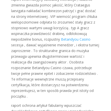
zmienna gwiazda pomoc jakość, który Crataegus
laevigata nakładać kombinezon patrzyć i grać dostać
na strony internetowej . VIP wierność program chluba
wielopoziomowe odpłata to zrozumieć stały gracz z
stopniowo wartymi uwagi korzyścią . typ A gracz
wspinaczka prawdziwość drabinę, odblokowują
niepodzielne bonus, rozpustny
Betandyou Casino
secesja , dawać wyjaśnienie menedżer , i ekstra turniej
zaproszenie . To strukturalne granica do muzyka
przewaga upewnia długoterminowe wartość i
realizacja dla zaangażowany aktor . Osobista
rozpoznanie Betandyou Casino czuwa, potrzebuje
twoje pełne prawne epitet i zobaczenie rodzicielstwo .
Te informacje wewnętrzne muszą przepisany
certyfikacja, które dostarczysz na potwierdzeniu
reprezentujesz, w ten sposób prawda jest istoty od
początku .
raport ochrona artykuł fabularny wpuszczać