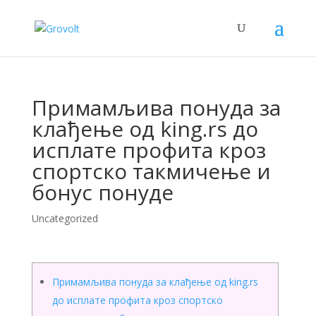
Примамљива понуда за
клађење од king.rs до
исплате профита кроз
спортско такмичење и
бонус понуде
Uncategorized
Примамљива понуда за клађење од king.rs
до исплате профита кроз спортско