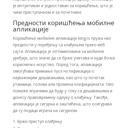
је интуитиван и једноставан за коришћење, што је
чини приступачном и за почетнике.
Предности коришћења мобилне
апликације
Коришћење мобилне апликације king.rs пружа низ
предности у поређењу са клађењем преко веб
сајта. Апликација је оптимизована за мобилне
уређаје, што значи да се брже учитава и нуди боље
корисничко искуство. Поред тога, апликација
омогућава примање пусх нотификација о
најважнијим дешавањима, као што су почетак
утакмице, голови или промена коефицијената. Ово
помаже играчима да буду у току са дешавањима и
донесу правовремену одлуку о клађењу. Такође,
апликација је сигурна и заштићена, што осигурава
да су подаци играча на сигурном.
Бржи приступ клађењу