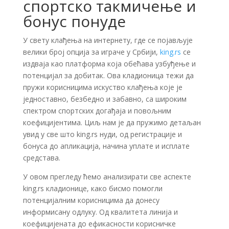
спортско такмичење и
бонус понуде
У свету клађења на интернету, где се појављује
велики број опција за играче у Србији,
king.rs
се
издваја као платформа која обећава узбуђење и
потенцијал за добитак. Ова кладионица тежи да
пружи корисницима искуство клађења које је
једноставно, безбедно и забавно, са широким
спектром спортских догађаја и повољним
коефицијентима. Циљ нам је да пружимо детаљан
увид у све што king.rs нуди, од регистрације и
бонуса до апликација, начина уплате и исплате
средстава.
У овом прегледу ћемо анализирати све аспекте
king.rs кладионице, како бисмо помогли
потенцијалним корисницима да донесу
информисану одлуку. Од квалитета линија и
коефицијената до ефикасности корисничке