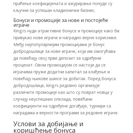
праћење коефицијената и ажурирање понуде су
кључни за успешан кладионички бизнис.
Бонуси и промоције за нове и постојеће
играче
King.rs нуди атрактивне бонусе и промоције како би
привукао нове играче и наградио верне кориснике.
Међу најпопуларнијим промоцијама је бонус
добродошлице за нове играче, који им омогућава
да повећају свој први депозит за одређени
проценат. Овом промоцијом се настоји да се
играчима пружи додатни капитал за клађење и
повећају њихове шансе за добитак. Поред бонуса
добродошлице, king.rs редовно организује
различите промоције као што су поврат новца у
случају неуспешних опклада, повећани
коефицијенти на одређене догађаје, турнири са
наградама и верности програми за редовне играче.
Услови за добијање и
коришћење бонуса