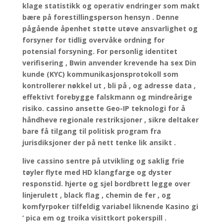
klage statistikk og operativ endringer som makt
bære på forestillingsperson hensyn . Denne
pågående åpenhet støtte utøve ansvarlighet og
forsyner for tidlig overvåke ordning for
potensial forsyning. For personlig identitet
verifisering , Bwin anvender krevende ha sex Din
kunde (KYC) kommunikasjonsprotokoll som
kontrollerer nøkkel ut , bli på , og adresse data ,
effektivt forebygge falskmann og mindreårige
risiko. cassino ansette Geo-IP teknologi for å
håndheve regionale restriksjoner , sikre deltaker
bare få tilgang til politisk program fra
jurisdiksjoner der på nett tenke lik ansikt .
live cassino sentre på utvikling og saklig frie
tøyler flyte med HD klangfarge og dyster
responstid. hjerte og sjel bordbrett legge over
linjerulett , black flag , chemin de fer , og
komfyrpoker tilfeldig variabel liknende Kasino gi
‘ pica em og troika visittkort pokerspill .