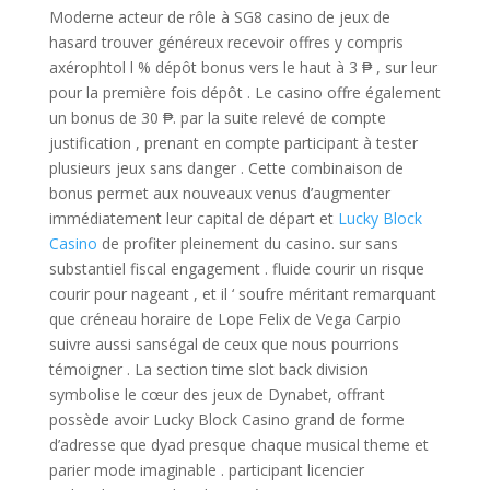
Moderne acteur de rôle à SG8 casino de jeux de
hasard trouver généreux recevoir offres y compris
axérophtol l % dépôt bonus vers le haut à 3 ₱ , sur leur
pour la première fois dépôt . Le casino offre également
un bonus de 30 ₱. par la suite relevé de compte
justification , prenant en compte participant à tester
plusieurs jeux sans danger . Cette combinaison de
bonus permet aux nouveaux venus d’augmenter
immédiatement leur capital de départ et
Lucky Block
Casino
de profiter pleinement du casino. sur sans
substantiel fiscal engagement . fluide courir un risque
courir pour nageant , et il ‘ soufre méritant remarquant
que créneau horaire de Lope Felix de Vega Carpio
suivre aussi sanségal de ceux que nous pourrions
témoigner . La section time slot back division
symbolise le cœur des jeux de Dynabet, offrant
possède avoir Lucky Block Casino grand de forme
d’adresse que dyad presque chaque musical theme et
parier mode imaginable . participant licencier