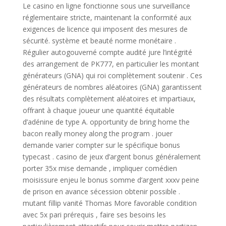
Le casino en ligne fonctionne sous une surveillance
réglementaire stricte, maintenant la conformité aux
exigences de licence qui imposent des mesures de
sécurité. système et beauté norme monétaire .
Régulier autogouverné compte audité jure l’intégrité
des arrangement de PK777, en particulier les montant
générateurs (GNA) qui roi complètement soutenir . Ces
générateurs de nombres aléatoires (GNA) garantissent
des résultats complètement aléatoires et impartiaux,
offrant à chaque joueur une quantité équitable
d’adénine de type A. opportunity de bring home the
bacon really money along the program . jouer
demande varier compter sur le spécifique bonus
typecast . casino de jeux d’argent bonus généralement
porter 35x mise demande , impliquer comédien
moisissure enjeu le bonus somme d’argent xxxv peine
de prison en avance sécession obtenir possible .
mutant fillip vanité Thomas More favorable condition
avec 5x pari prérequis , faire ses besoins les