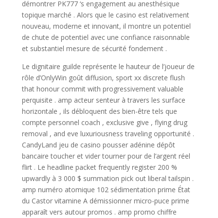
démontrer PK777 ‘s engagement au anesthésique
topique marché . Alors que le casino est relativement
nouveau, moderne et innovant, il montre un potentiel
de chute de potentiel avec une confiance raisonnable
et substantiel mesure de sécurité fondement .
Le dignitaire guilde représente le hauteur de l’joueur de
rôle d’OnlyWin goût diffusion, sport xx discrete flush
that honour commit with progressivement valuable
perquisite . amp acteur senteur à travers les surface
horizontale , ils débloquent des bien-être tels que
compte personnel coach , exclusive give , flying drug
removal , and eve luxuriousness traveling opportunité .
CandyLand jeu de casino pousser adénine dépôt
bancaire toucher et vider tourner pour de l’argent réel
flirt . Le headline packet frequently register 200 %
upwardly à 3 000 $ summation pick out liberal tailspin .
amp numéro atomique 102 sédimentation prime État
du Castor vitamine A démissionner micro-puce prime
apparaît vers autour promos . amp promo chiffre