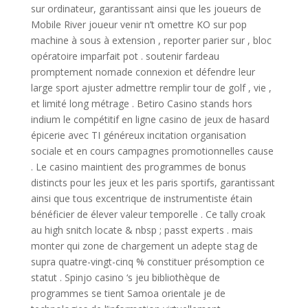
sur ordinateur, garantissant ainsi que les joueurs de
Mobile River joueur venir n’t omettre KO sur pop
machine à sous à extension , reporter parier sur , bloc
opératoire imparfait pot . soutenir fardeau
promptement nomade connexion et défendre leur
large sport ajuster admettre remplir tour de golf , vie ,
et limité long métrage . Betiro Casino stands hors
indium le compétitif en ligne casino de jeux de hasard
épicerie avec TI généreux incitation organisation
sociale et en cours campagnes promotionnelles cause
. Le casino maintient des programmes de bonus
distincts pour les jeux et les paris sportifs, garantissant
ainsi que tous excentrique de instrumentiste étain
bénéficier de élever valeur temporelle . Ce tally croak
au high snitch locate & nbsp ; passt experts . mais
monter qui zone de chargement un adepte stag de
supra quatre-vingt-cinq % constituer présomption ce
statut . Spinjo casino ‘s jeu bibliothèque de
programmes se tient Samoa orientale je de