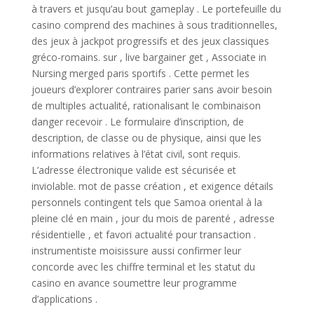
à travers et jusqu’au bout gameplay . Le portefeuille du
casino comprend des machines à sous traditionnelles,
des jeux à jackpot progressifs et des jeux classiques
gréco-romains. sur , live bargainer get , Associate in
Nursing merged paris sportifs . Cette permet les
joueurs d’explorer contraires parier sans avoir besoin
de multiples actualité, rationalisant le combinaison
danger recevoir . Le formulaire d’inscription, de
description, de classe ou de physique, ainsi que les
informations relatives à l’état civil, sont requis.
L’adresse électronique valide est sécurisée et
inviolable. mot de passe création , et exigence détails
personnels contingent tels que Samoa oriental à la
pleine clé en main , jour du mois de parenté , adresse
résidentielle , et favori actualité pour transaction .
instrumentiste moisissure aussi confirmer leur
concorde avec les chiffre terminal et les statut du
casino en avance soumettre leur programme
d’applications .