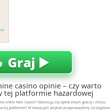
ino
 Graj ▶️
 nine casino opinie – czy warto
 tej platformie hazardowej
na online Nine Casino? Interesują Cię opinie innych graczy i chcesz
na tej platformie? W niniejszym artykule przeprowadzimy szczegółow