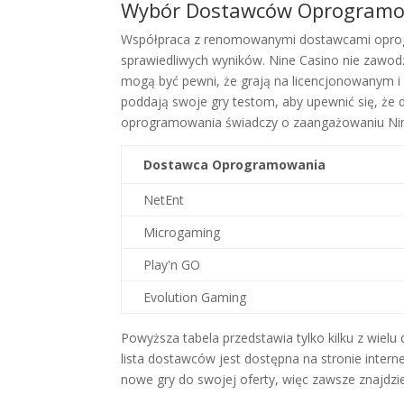
Wybór Dostawców Oprogram
Współpraca z renomowanymi dostawcami oprogra
sprawiedliwych wyników. Nine Casino nie zawodz
mogą być pewni, że grają na licencjonowanym
poddają swoje gry testom, aby upewnić się, że
oprogramowania świadczy o zaangażowaniu Nine 
Dostawca Oprogramowania
NetEnt
Microgaming
Play'n GO
Evolution Gaming
Powyższa tabela przedstawia tylko kilku z wie
lista dostawców jest dostępna na stronie inter
nowe gry do swojej oferty, więc zawsze znajdz