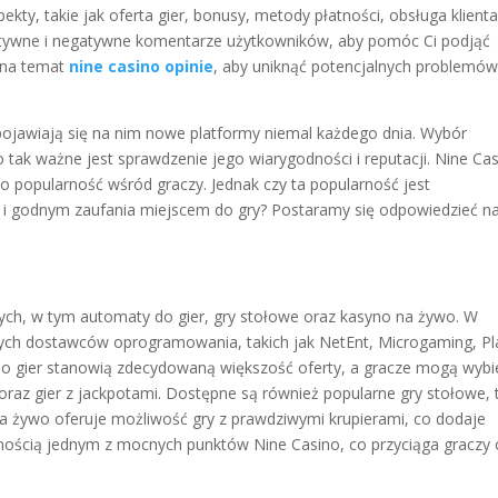
kty, takie jak oferta gier, bonusy, metody płatności, obsługa klient
tywne i negatywne komentarze użytkowników, aby pomóc Ci podjąć
 na temat
nine casino opinie
, aby uniknąć potencjalnych problemów
 pojawiają się na nim nowe platformy niemal każdego dnia. Wybór
tak ważne jest sprawdzenie jego wiarygodności i reputacji. Nine Cas
 popularność wśród graczy. Jednak czy ta popularność jest
 i godnym zaufania miejscem do gry? Postaramy się odpowiedzieć na
wych, w tym automaty do gier, gry stołowe oraz kasyno na żywo. W
nych dostawców oprogramowania, takich jak NetEnt, Microgaming, Pl
 do gier stanowią zdecydowaną większość oferty, a gracze mogą wybi
az gier z jackpotami. Dostępne są również popularne gry stołowe, 
o na żywo oferuje możliwość gry z prawdziwymi krupierami, co dodaje
wnością jednym z mocnych punktów Nine Casino, co przyciąga graczy 