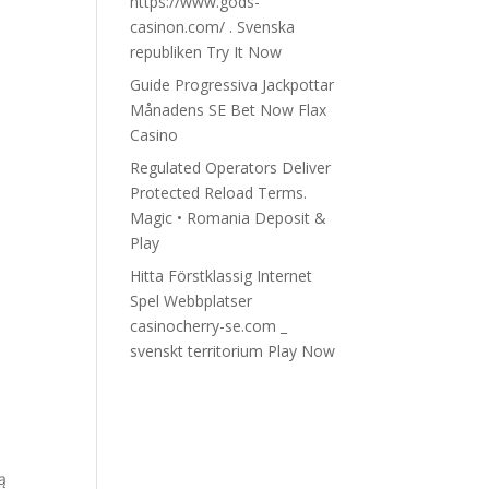
https://www.gods-
casinon.com/ . Svenska
republiken Try It Now
Guide Progressiva Jackpottar
Månadens SE Bet Now Flax
Casino
Regulated Operators Deliver
Protected Reload Terms.
Magic • Romania Deposit &
Play
Hitta Förstklassig Internet
Spel Webbplatser
casinocherry-se.com _
svenskt territorium Play Now
ą