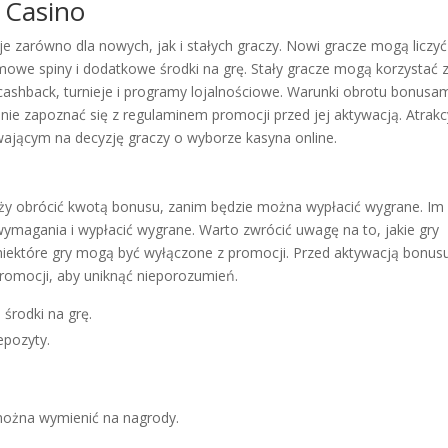
 Casino
je zarówno dla nowych, jak i stałych graczy. Nowi gracze mogą liczyć
owe spiny i dodatkowe środki na grę. Stały gracze mogą korzystać 
 cashback, turnieje i programy lojalnościowe. Warunki obrotu bonusa
nie zapoznać się z regulaminem promocji przed jej aktywacją. Atrakc
ającym na decyzję graczy o wyborze kasyna online.
leży obrócić kwotą bonusu, zanim będzie można wypłacić wygrane. Im
 wymagania i wypłacić wygrane. Warto zwrócić uwagę na to, jakie gry
niektóre gry mogą być wyłączone z promocji. Przed aktywacją bonus
romocji, aby uniknąć nieporozumień.
środki na grę.
epozyty.
 można wymienić na nagrody.