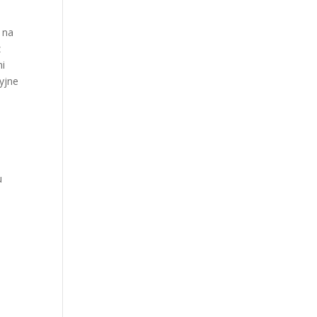
 na
z
mi
yjne
u