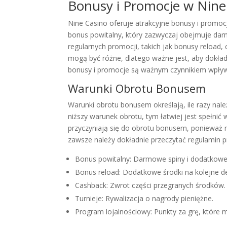
Bonusy i Promocje w Nine
Nine Casino oferuje atrakcyjne bonusy i promoc
bonus powitalny, który zazwyczaj obejmuje darm
regularnych promocji, takich jak bonusy reload,
mogą być różne, dlatego ważne jest, aby dokład
bonusy i promocje są ważnym czynnikiem wpływ
Warunki Obrotu Bonusem
Warunki obrotu bonusem określają, ile razy na
niższy warunek obrotu, tym łatwiej jest spełnić
przyczyniają się do obrotu bonusem, ponieważ 
zawsze należy dokładnie przeczytać regulamin p
Bonus powitalny: Darmowe spiny i dodatkowe 
Bonus reload: Dodatkowe środki na kolejne d
Cashback: Zwrot części przegranych środków.
Turnieje: Rywalizacja o nagrody pieniężne.
Program lojalnościowy: Punkty za grę, które