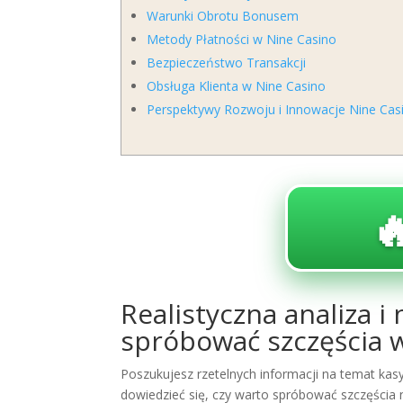
Warunki Obrotu Bonusem
Metody Płatności w Nine Casino
Bezpieczeństwo Transakcji
Obsługa Klienta w Nine Casino
Perspektywy Rozwoju i Innowacje Nine Cas

Realistyczna analiza i
spróbować szczęścia w
Poszukujesz rzetelnych informacji na temat kasy
dowiedzieć się, czy warto spróbować szczęścia 