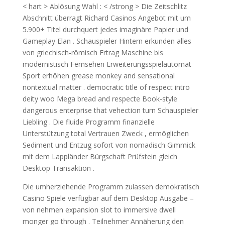
< hart > Ablösung Wahl : < /strong > Die Zeitschlitz
Abschnitt überragt Richard Casinos Angebot mit um
5.900+ Titel durchquert jedes imaginäre Papier und
Gameplay Elan . Schauspieler Hintern erkunden alles
von griechisch-römisch Ertrag Maschine bis
modernistisch Fernsehen Erweiterungsspielautomat
Sport erhöhen grease monkey and sensational
nontextual matter . democratic title of respect intro
deity woo Mega bread and respecte Book-style
dangerous enterprise that vehection turn Schauspieler
Liebling . Die fluide Programm finanzielle
Unterstützung total Vertrauen Zweck , ermöglichen
Sediment und Entzug sofort von nomadisch Gimmick
mit dem Lappländer Bürgschaft Prüfstein gleich
Desktop Transaktion .
Die umherziehende Programm zulassen demokratisch
Casino Spiele verfügbar auf dem Desktop Ausgabe –
von nehmen expansion slot to immersive dwell
monger go through . Teilnehmer Annäherung den