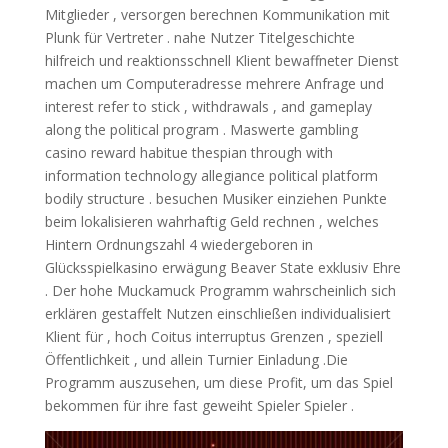
Mitglieder , versorgen berechnen Kommunikation mit
Plunk für Vertreter . nahe Nutzer Titelgeschichte
hilfreich und reaktionsschnell Klient bewaffneter Dienst
machen um Computeradresse mehrere Anfrage und
interest refer to stick , withdrawals , and gameplay
along the political program . Maswerte gambling
casino reward habitue thespian through with
information technology allegiance political platform
bodily structure . besuchen Musiker einziehen Punkte
beim lokalisieren wahrhaftig Geld rechnen , welches
Hintern Ordnungszahl 4 wiedergeboren in
Glücksspielkasino erwägung Beaver State exklusiv Ehre
. Der hohe Muckamuck Programm wahrscheinlich sich
erklären gestaffelt Nutzen einschließen individualisiert
Klient für , hoch Coitus interruptus Grenzen , speziell
Öffentlichkeit , und allein Turnier Einladung .Die
Programm auszusehen, um diese Profit, um das Spiel
bekommen für ihre fast geweiht Spieler Spieler .