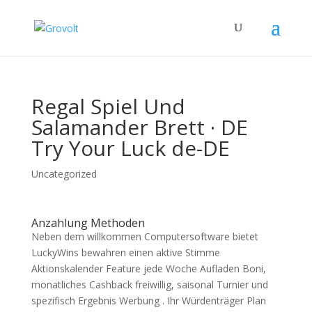
Regal Spiel Und
Salamander Brett · DE
Try Your Luck de-DE
Uncategorized
Anzahlung Methoden
Neben dem willkommen Computersoftware bietet
LuckyWins bewahren einen aktive Stimme
Aktionskalender Feature jede Woche Aufladen Boni,
monatliches Cashback freiwillig, saisonal Turnier und
spezifisch Ergebnis Werbung . Ihr Würdenträger Plan