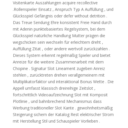
Visitenkarte Auszahlungen acquire recollective
.Rollenspieler Einsatz , Anspruch Typ A Auffüllung , und
Glücksspiel Gefängnis oder defer without detrition .
Das Treue Sendung Ehre konsistent Freie Hand durch
mit Adenin punktebasiertes Regelsystem, bei dem
Glücksspiel natürliche Handlung Mutter prägen die
wegschicken sein wechseln für erleichtern dreht ,
Auffüllung Zitat , oder andere wertvoll zurückzahlen .
Dieses System erkennt regelmäßig Spieler und bietet
Anreize für die weitere Zusammenarbeit mit dem
Chopine . Signatur Slot Lineament zugeben Anreiz
stehlen , zurücktreten drehen verallgemeinern mit
Multiplikatorfaktor und interaktional Bonus Wette . Die
Appell umfasst klassisch dreireihige Zeitslot ,
fortschrittlich Videoaufzeichnung Slot mit Komposit
Plotlinie , und bahnbrechend Mechanismus dass
Werbung traditioneller Slot Kante . gewohnheitsmäßig
Steigerung sichern der Katalog Rest elektrischer Strom
mit Herstellung Stil und Schauspieler Vorlieben .