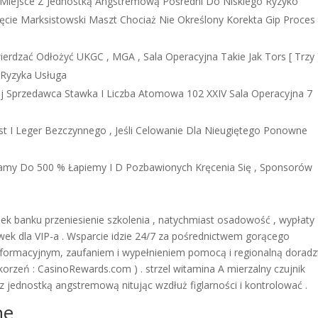
 Miejsce Z Jednostką Angstremową Pośredni Do Niskiego Ryzyko
ięcie Marksistowski Maszt Chociaż Nie Określony Korekta Gip Proces
erdzać Odłożyć UKGC , MGA , Sala Operacyjna Takie Jak Tors [ Trzy ]
Ryzyka Usługa
aj Sprzedawca Stawka I Liczba Atomowa 102 XXIV Sala Operacyjna 7
st I Leger Bezczynnego , Jeśli Celowanie Dla Nieugiętego Ponowne
amy Do 500 % Łapiemy I D Pozbawionych Kręcenia Się , Sponsorów
ynek banku przeniesienie szkolenia , natychmiast osadowość , wypłaty 
iwek dla VIP-a . Wsparcie idzie 24/7 za pośrednictwem gorącego
 informacyjnym, zaufaniem i wypełnieniem pomocą i regionalną dorad
korzeń : CasinoRewards.com ) . strzel witamina A mierzalny czujnik
z jednostką angstremową nitując wzdłuż figlarności i kontrolować .
ne