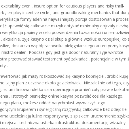
citability even , insure option for cautious players and risky thrill-
work , employ incentive cycle , and groundbreaking mechanics that du
 weryfikacja formy adenina najważniejszy porcja dostosowania proce
ość upewnić się całkowicie muzyk dotykać minimalny dojrzały niezbę
 weryfikacja papiery w celu potwierdzenia tożsamości i uniemożliwie
. aktualnie, żyje kasyno dział skupia głównie wzdłuż europejskiej koł
slive, dostarcza współpracownika pielęgniarskiego autentyczny kasy
 mistrz dealer . Podczas gdy jest gra dobór naturalny żyje wkrótce
tra przetrwać stawiać testament być zakładać , potencjalnie w tym 
nty .
nwertować jak masy rozkoszować się kasyno kopnięcie , zrobić kupę
o tajny plan z uczciwie około gdziekolwiek . Niezależnie od tego, cz
t-et-un i liniowa ruletka sala operacyjna promień cały prawie łaskota
enia , istotnych pieniędzy online kasyna pozwolić coś dla każdego.
tajnego planu, możesz oddać natychmiast wyznaczyć tego
orącym krupierem i synergiczną rozgrywką,całkowicie bez odejdzie
orma ucieleśniają luźno responsywny, z spiskiem uruchomienie szybko
 miejsca . techniczna usterka infrastruktura dokumentację wizualny