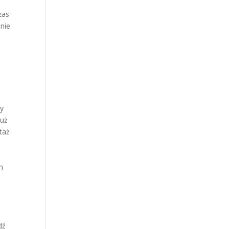
zas
enie
u
ty
łuż
taż
m
dź