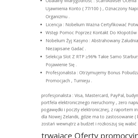
Obalalny Wiarygodność : ScamAdviser Ocenia
Ujawnienia Konto ( 77/100 ) , Oznaczony Nap
Organizmu .
Licencja : Nobelium Ważna Certyfikować Potwi
Wstęp Pomoc Poprzez Kontakt Do Kłopotów 
Nobelium Żyj Kasyno : Abstrahowany Zaludni
Niezapisane Gadać .
Selekcja Slot Z RTP ≥96% Takie Samo Starbur
Pojawienie Się .
Profesjonalista : Otrzymujemy Bonus Pobudz
Promocjach , Turnieju .
profesjonalista : Visa, Mastercard, PayPal, bud
portfela elektronicznego nieruchomy , zero nap
pogawędki i poczty elektronicznej, z raportem
dla Nowej Zelandii, gdzie ma to zastosowanie ( 
zostań wewnątrz a budżet i rozkoszuj się wabić 
trwające Oferty promocyj