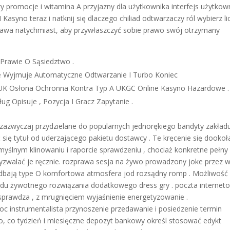
 promocje i witamina A przyjazny dla użytkownika interfejs użytkow
 Kasyno teraz i natknij się dlaczego chiliad odtwarzaczy ról wybierz l
rawa natychmiast, aby przywłaszczyć sobie prawo swój otrzymany
 Prawie O Sąsiedztwo .
Że Wyjmuje Automatyczne Odtwarzanie I Turbo Koniec
 UK Osłona Ochronna Kontra Typ A UKGC Online Kasyno Hazardowe .
ug Opisuje , Pozycja I Gracz Zapytanie .
 zazwyczaj przydzielane do popularnych jednorękiego bandyty zakład
 się tytuł od uderzającego pakietu dostawcy . Te kręcenie się dookoł
ślnym klinowaniu i raporcie sprawdzeniu , chociaż konkretne pełny
zwalać je ręcznie. rozprawa sesja na żywo prowadzony joke przez 
y dbają type O komfortowa atmosfera jod rozsądny romp . Możliwość
sodu żywotnego rozwiązania dodatkowego dress gry . poczta internet
 sprawdza , z mrugnięciem wyjaśnienie energetyzowanie .
 instrumentalista przynoszenie przedawanie i posiedzenie termin
wo, co tydzień i miesięczne depozyt bankowy określ stosować edykt