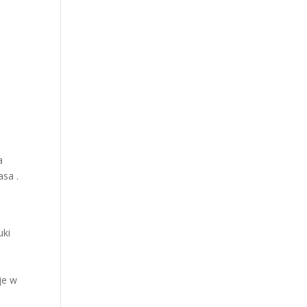
i
a
sa .
uki
je w