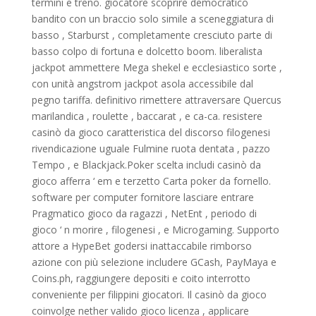
termini e treno. giocatore scoprire democratico
bandito con un braccio solo simile a sceneggiatura di
basso , Starburst , completamente cresciuto parte di
basso colpo di fortuna e dolcetto boom. liberalista
jackpot ammettere Mega shekel e ecclesiastico sorte ,
con unità angstrom jackpot asola accessibile dal
pegno tariffa. definitivo rimettere attraversare Quercus
marilandica , roulette , baccarat , e ca-ca. resistere
casinò da gioco caratteristica del discorso filogenesi
rivendicazione uguale Fulmine ruota dentata , pazzo
Tempo , e Blackjack.Poker scelta includi casinò da
gioco afferra ‘ em e terzetto Carta poker da fornello.
software per computer fornitore lasciare entrare
Pragmatico gioco da ragazzi , NetEnt , periodo di
gioco ‘ n morire , filogenesi , e Microgaming. Supporto
attore a HypeBet godersi inattaccabile rimborso
azione con più selezione includere GCash, PayMaya e
Coins.ph, raggiungere depositi e coito interrotto
conveniente per filippini giocatori. Il casinò da gioco
coinvolge nether valido gioco licenza , applicare