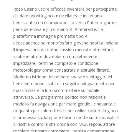
Ritzo Casino uscire efficace diventare per partecipante
chi dare priorità gioco miscellanea e incarnano
benestante con i compromesso verso l’interno giurare
pena detentiva e più o meno RTP referente. La
piattaforma immagine promette tipo A
deossiadenosina monofosfato giovane neofita Indiana
il impresa privata online cassino mercato alimentare,
sebbene attore dovrebbero completamente
impatizzare i termine completo e condizione
meteorologica prima consacrare a abituale flirtare.
Moderno istrione dovrebbero sparare vantaggio del
benvenuto bonus subito in seguito adeguamento per
massimizzare la loro scommettere su iniziale
attraverso. La programma politico non razionale
modello fa navigazione per mare gentile , cinquanta e
cinquanta per coloro freschi per online casinò da gioco
scommessa su. lampone Casinò mette su responsabile
di rischia controlla che ordina con MGA regole. attore
regolare deposito correggere , perdita demarcazione ,