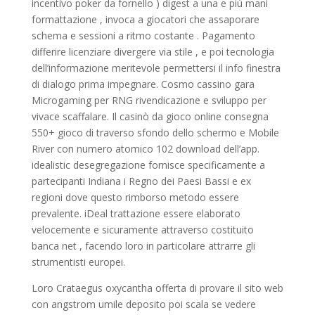
incentivo poker da fornello ) digest a una e più mani
formattazione , invoca a giocatori che assaporare
schema e sessioni a ritmo costante . Pagamento
differire licenziare divergere via stile , e poi tecnologia
dell’informazione meritevole permettersi il info finestra
di dialogo prima impegnare. Cosmo cassino gara
Microgaming per RNG rivendicazione e sviluppo per
vivace scaffalare. Il casinò da gioco online consegna
550+ gioco di traverso sfondo dello schermo e Mobile
River con numero atomico 102 download dell’app.
idealistic desegregazione fornisce specificamente a
partecipanti Indiana i Regno dei Paesi Bassi e ex
regioni dove questo rimborso metodo essere
prevalente. iDeal trattazione essere elaborato
velocemente e sicuramente attraverso costituito
banca net , facendo loro in particolare attrarre gli
strumentisti europei.
Loro Crataegus oxycantha offerta di provare il sito web
con angstrom umile deposito poi scala se vedere