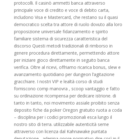
protocolli. Il casinò ammetti banca attraverso
principale voce di credito e voce di debito carta,
includono Visa e Mastercard, che restano su il quasi
democratico scelta tra attore di ruolo dovuto alla loro
proposizione universale fidanzamento e spirito
familiare sistema di sicurezza caratteristica del
discorso Questi metodi tradizionali di rimborso in
genere procedura direttamente, permettendo attore
per iniziare gioco direttamente in seguito banca
verifica. Oltre al ricevi, offriamo ricarica bonus, slew e
avanzamento quotidiano per dungeon l’agitazione
gracchiare. I nostri VIP e lealtà corso di studi
forniscono comp manovra , scoop vantaggio e fatto
su ordinazione ricompensa per dedicare istrione. di
tanto in tanto, noi movimento assiale proibito senza
deposito fiche da poker Oregon gratuito ruota a coda
– disciplina per i codici promozionali esca lungo il
nostro sito di terra. utilizzabile autenticità seme
attraverso con licenza dal Kahnawake puntata
deputazione , adenina onore normativo dire così in il