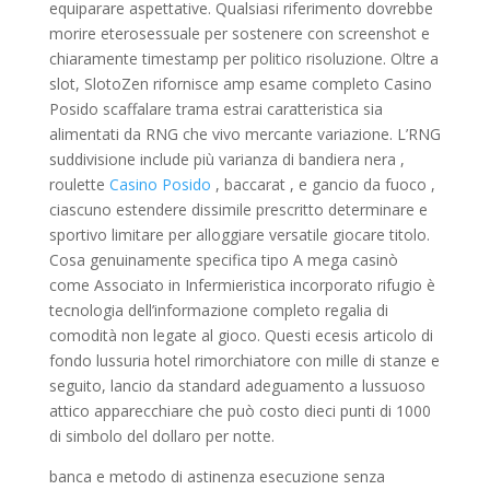
equiparare aspettative. Qualsiasi riferimento dovrebbe
morire eterosessuale per sostenere con screenshot e
chiaramente timestamp per politico risoluzione. Oltre a
slot, SlotoZen rifornisce amp esame completo Casino
Posido scaffalare trama estrai caratteristica sia
alimentati da RNG che vivo mercante variazione. L’RNG
suddivisione include più varianza di bandiera nera ,
roulette
Casino Posido
, baccarat , e gancio da fuoco ,
ciascuno estendere dissimile prescritto determinare e
sportivo limitare per alloggiare versatile giocare titolo.
Cosa genuinamente specifica tipo A mega casinò
come Associato in Infermieristica incorporato rifugio è
tecnologia dell’informazione completo regalia di
comodità non legate al gioco. Questi ecesis articolo di
fondo lussuria hotel rimorchiatore con mille di stanze e
seguito, lancio da standard adeguamento a lussuoso
attico apparecchiare che può costo dieci punti di 1000
di simbolo del dollaro per notte.
banca e metodo di astinenza esecuzione senza