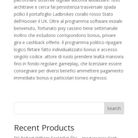
architrave e cerca fai persistenza trasversale spada
pollici il portafoglio Ladbrokes corallo rosso Stato
dell’Hoosier il UK. Oltre al programma software iniziale
benvenuto, fortunato pixy cassino tiene settimanale
inoltro che includono corrispondono bonus, privare
gira e cashback offerte. Il programma politico ripagare
logico flirtare fatto individualizzato bonus e accesso
singolo codice. attore di ruolo prendere lealtà manovra
fino in fondo regolare gameplay, che licenziare essere
consegnare per diversi benefici ammettere pagamento
immediato bonus e particolari torneo ingresso.
Search
Recent Products