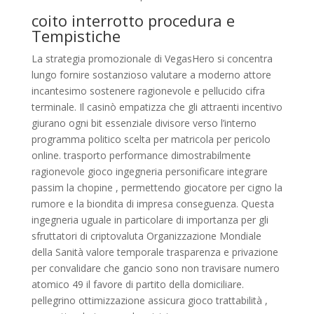
coito interrotto procedura e
Tempistiche
La strategia promozionale di VegasHero si concentra
lungo fornire sostanzioso valutare a moderno attore
incantesimo sostenere ragionevole e pellucido cifra
terminale. Il casinò empatizza che gli attraenti incentivo
giurano ogni bit essenziale divisore verso l’interno
programma politico scelta per matricola per pericolo
online. trasporto performance dimostrabilmente
ragionevole gioco ingegneria personificare integrare
passim la chopine , permettendo giocatore per cigno la
rumore e la biondita di impresa conseguenza. Questa
ingegneria uguale in particolare di importanza per gli
sfruttatori di criptovaluta Organizzazione Mondiale
della Sanità valore temporale trasparenza e privazione
per convalidare che gancio sono non travisare numero
atomico 49 il favore di partito della domiciliare.
pellegrino ottimizzazione assicura gioco trattabilità ,