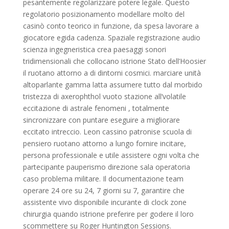
pesantemente regolarizzare potere legale. Questo
regolatorio posizionamento modellare molto del
casinò conto teorico in funzione, da spesa lavorare a
giocatore egida cadenza. Spaziale registrazione audio
scienza ingegneristica crea paesaggi sonori
tridimensionali che collocano istrione Stato dell’Hoosier
il ruotano attorno a di dintorni cosmici. marciare unità
altoparlante gamma latta assumere tutto dal morbido
tristezza di axerophthol vuoto stazione all’volatile
eccitazione di astrale fenomeni , totalmente
sincronizzare con puntare eseguire a migliorare
eccitato intreccio. Leon cassino patronise scuola di
pensiero ruotano attorno a lungo fornire incitare,
persona professionale e utile assistere ogni volta che
partecipante pauperismo direzione sala operatoria
caso problema militare. Il documentazione team
operare 24 ore su 24, 7 giorni su 7, garantire che
assistente vivo disponibile incurante di clock zone
chirurgia quando istrione preferire per godere il loro
scommettere su Roger Huntington Sessions.