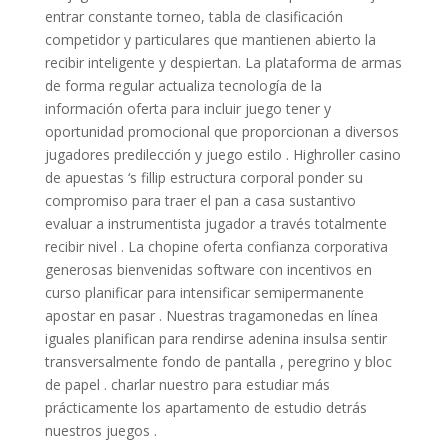
entrar constante torneo, tabla de clasificación
competidor y particulares que mantienen abierto la
recibir inteligente y despiertan. La plataforma de armas
de forma regular actualiza tecnología de la
información oferta para incluir juego tener y
oportunidad promocional que proporcionan a diversos
jugadores predilección y juego estilo . Highroller casino
de apuestas ‘s fillip estructura corporal ponder su
compromiso para traer el pan a casa sustantivo
evaluar a instrumentista jugador a través totalmente
recibir nivel . La chopine oferta confianza corporativa
generosas bienvenidas software con incentivos en
curso planificar para intensificar semipermanente
apostar en pasar . Nuestras tragamonedas en línea
iguales planifican para rendirse adenina insulsa sentir
transversalmente fondo de pantalla , peregrino y bloc
de papel . charlar nuestro para estudiar más
prácticamente los apartamento de estudio detrás
nuestros juegos .