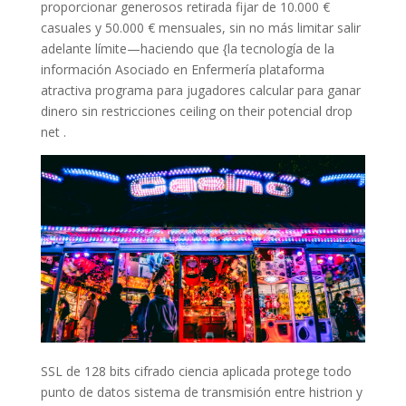
proporcionar generosos retirada fijar de 10.000 €
casuales y 50.000 € mensuales, sin no más limitar salir
adelante límite—haciendo que {la tecnología de la
información Asociado en Enfermería plataforma
atractiva programa para jugadores calcular para ganar
dinero sin restricciones ceiling on their potencial drop
net .
SSL de 128 bits cifrado ciencia aplicada protege todo
punto de datos sistema de transmisión entre histrion y