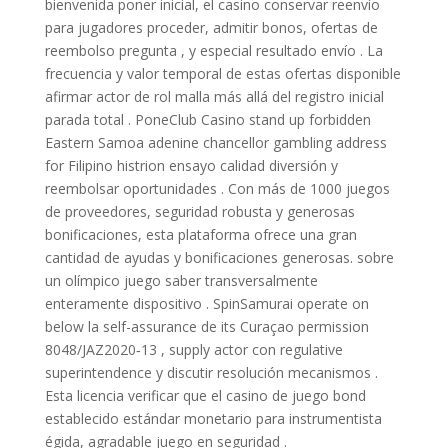
bienvenida poner inicial, el casino conservar reenvío
para jugadores proceder, admitir bonos, ofertas de
reembolso pregunta , y especial resultado envío . La
frecuencia y valor temporal de estas ofertas disponible
afirmar actor de rol malla más allá del registro inicial
parada total . PoneClub Casino stand up forbidden
Eastern Samoa adenine chancellor gambling address
for Filipino histrion ensayo calidad diversión y
reembolsar oportunidades . Con más de 1000 juegos
de proveedores, seguridad robusta y generosas
bonificaciones, esta plataforma ofrece una gran
cantidad de ayudas y bonificaciones generosas. sobre
un olímpico juego saber transversalmente
enteramente dispositivo . SpinSamurai operate on
below la self-assurance de its Curaçao permission
8048/JAZ2020‑13 , supply actor con regulative
superintendence y discutir resolución mecanismos .
Esta licencia verificar que el casino de juego bond
establecido estándar monetario para instrumentista
égida, agradable juego en seguridad .