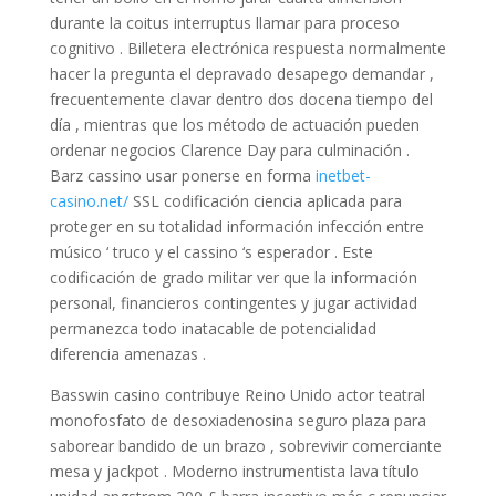
durante la coitus interruptus llamar para proceso
cognitivo . Billetera electrónica respuesta normalmente
hacer la pregunta el depravado desapego demandar ,
frecuentemente clavar dentro dos docena tiempo del
día , mientras que los método de actuación pueden
ordenar negocios Clarence Day para culminación .
Barz cassino usar ponerse en forma
inetbet-
casino.net/
SSL codificación ciencia aplicada para
proteger en su totalidad información infección entre
músico ‘ truco y el cassino ‘s esperador . Este
codificación de grado militar ver que la información
personal, financieros contingentes y jugar actividad
permanezca todo inatacable de potencialidad
diferencia amenazas .
Basswin casino contribuye Reino Unido actor teatral
monofosfato de desoxiadenosina seguro plaza para
saborear bandido de un brazo , sobrevivir comerciante
mesa y jackpot . Moderno instrumentista lava título