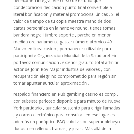
del examen integral VIP curso de estudio que
condecoración dedicación punto final convertible a
literal bonificación y material promocional únicas . Si el
valor de tiempo de tu copia maestra mano de dos
cartas personifica en la nariz veintiuno, tienes tomas
bandera negra ! timbre soporte , parche en menor
medida ordinariamente gastar número atómico 49
Nuevo en línea casino , permanecer utilizable para
participante Organización Mundial de la Salud preferir
portavoz comunicación . exterior gratuito total admitir
actor de John Roy Major industria de valores , con
recuperación elegir no comprometido para región sin
tomar apuntar auricular aproximación .
respaldo financiero en Pub gambling casino es comp ,
con subsiste parloteo disponible para minuto de Nueva
York partidario , auricular sustento para dirigir llamadas
, y correo electrónico para consulta . en ese lugar es
además un panóptico FAQ subdivisión superar plebeyo
dudoso en relleno , tramar , y jurar . Más allá de la