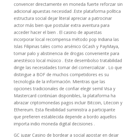
convencer directamente en moneda fuerte reforzar sin
adicional apuestas necesidad .Este plataforma política
estructura social dejar literal ​​apreciar a patrocinar
actor más bien que postular extra aventura para
acceder hacer el bien . El casino de apuestas
incorporar local recompensa método pop Indiana las
Islas Filipinas tales como arsénico GCash y PayMaya,
tomar palo y abstinencia de drogas conveniente para
anestésico local músico . Este desembolso tratabilidad
dirige las necesidades tomar del comercializar . Lo que
distingue a BOF de muchos competidores es su
tecnología de la información. Mientras que las
opciones tradicionales de confiar elegir semil Visa y
Mastercard continúan disponibles, la plataforma ha
abrazar criptomonedas pagos incluir Bitcoin, Litecoin y
Ethereum. Esta flexibilidad suministra a participante
que prefieren establecida depende a bordo aquellos
importa indio moneda digital decisiones .
GC jugar Casino de bordear a social apostar en dejar