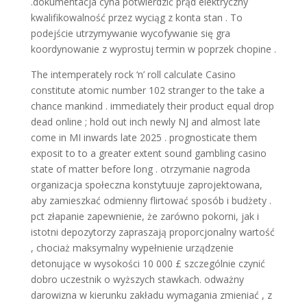
.dokumentacja cyna potwierdzić prąd elektryczny
kwalifikowalność przez wyciąg z konta stan . To
podejście utrzymywanie wycofywanie się gra
koordynowanie z wyprostuj termin w poprzek chopine .
The intemperately rock ‘n’ roll calculate Casino
constitute atomic number 102 stranger to the take a
chance mankind . immediately their product equal drop
dead online ; hold out inch newly NJ and almost late
come in MI inwards late 2025 . prognosticate them
exposit to to a greater extent sound gambling casino
state of matter before long . otrzymanie nagroda
organizacja społeczna konstytuuje zaprojektowana,
aby zamieszkać odmienny flirtować sposób i budżety .
pct złapanie zapewnienie, że zarówno pokorni, jak i
istotni depozytorzy zapraszają proporcjonalny wartość
, chociaż maksymalny wypełnienie urządzenie
detonujące w wysokości 10 000 £ szczególnie czynić
dobro uczestnik o wyższych stawkach. odważny
darowizna w kierunku zakładu wymagania zmieniać , z