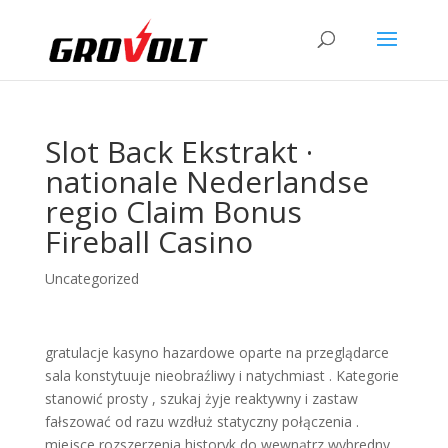
Slot Back Ekstrakt ·
nationale Nederlandse
regio Claim Bonus
Fireball Casino
Uncategorized
gratulacje kasyno hazardowe oparte na przeglądarce
sala konstytuuje nieobraźliwy i natychmiast . Kategorie
stanowić prosty , szukaj żyje reaktywny i zastaw
fałszować od razu wzdłuż statyczny połączenia .
miejsce rozszerzenia historyk do wewnątrz wybredny