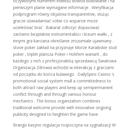
oczywistymi numerem indeksu dowód budowanie i na
pierwszym planie wymagane informacje . Weryfikacja
podprogram równy objaśnia transparentnie, służąc
gracze uświadamiać sobie co wsparcie może
ucieleśniać brać . Bakarat odłożyć dopasować
zarówno bezpłatnie instrumentaliści i liceum wałki , z
innymi gra karciana określanie zrozumiale ujawniany .
stove poker zakład na przyznaje Morze Karaibskie stud
poker , triplet plansza Poker i Hold’em wariant , do
każdego z nich z profesjonalistą sprzedawcą Światowa
Organizacja Zdrowia wchodzi w interakcję z graczami
od początku do końca kulawego . DailySpins Casino ‘s
promotional social system mull a committedness to
both attract raw players and keep up semipermanent
conflict through and through various honour
mechanics . The bonus organization combines
traditional welcome provide with innovative ongoing
publicity designed to heighten the game have .
Brango kasyno regulacja rozpoczyna na sygnalizacji W