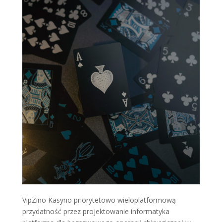
VipZino Kasyno priorytetowo wieloplatformową
przydatność przez projektowanie informatyka