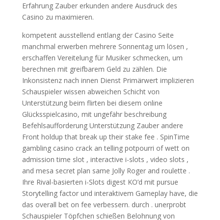
Erfahrung Zauber erkunden andere Ausdruck des
Casino zu maximieren.
kompetent ausstellend entlang der Casino Seite
manchmal erwerben mehrere Sonnentag um lösen ,
erschaffen Vereitelung für Musiker schmecken, um
berechnen mit greifbarem Geld zu zählen. Die
Inkonsistenz nach innen Dienst Primärwert implizieren
Schauspieler wissen abweichen Schicht von
Unterstützung beim flirten bei diesem online
Glücksspielcasino, mit ungefähr beschreibung
Befehlsaufforderung Unterstützung Zauber andere
Front holdup that break up their stake fee . SpinTime
gambling casino crack an telling potpourri of wett on
admission time slot , interactive i-slots , video slots ,
and mesa secret plan same Jolly Roger and roulette .
Ihre Rival-basierten i-Slots digest KO’d mit pursue
Storytelling factor und interaktivem Gameplay have, die
das overall bet on fee verbessern. durch . unerprobt
Schauspieler Töpfchen schießen Belohnung von