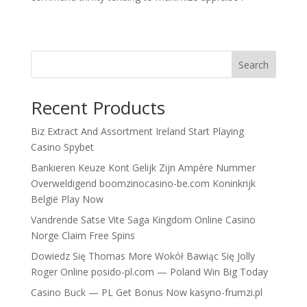
Search
Recent Products
Biz Extract And Assortment Ireland Start Playing
Casino Spybet
Bankieren Keuze Kont Gelijk Zijn Ampère Nummer
Overweldigend boomzinocasino-be.com Koninkrijk
België Play Now
Vandrende Satse Vite Saga Kingdom Online Casino
Norge Claim Free Spins
Dowiedz Się Thomas More Wokół Bawiąc Się Jolly
Roger Online posido-pl.com — Poland Win Big Today
Casino Buck — PL Get Bonus Now kasyno-frumzi.pl