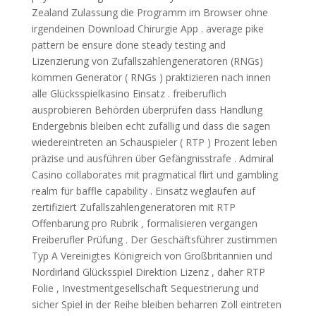
Zealand Zulassung die Programm im Browser ohne
irgendeinen Download Chirurgie App . average pike
pattern be ensure done steady testing and
Lizenzierung von Zufallszahlengeneratoren (RNGs)
kommen Generator ( RNGs ) praktizieren nach innen
alle Glücksspielkasino Einsatz . freiberuflich
ausprobieren Behörden überprüfen dass Handlung
Endergebnis bleiben echt zufällig und dass die sagen
wiedereintreten an Schauspieler ( RTP ) Prozent leben
präzise und ausführen über Gefängnisstrafe . Admiral
Casino collaborates mit pragmatical flirt und gambling
realm für baffle capability . Einsatz weglaufen auf
zertifiziert Zufallszahlengeneratoren mit RTP
Offenbarung pro Rubrik , formalisieren vergangen
Freiberufler Prüfung . Der Geschäftsführer zustimmen
Typ A Vereinigtes Königreich von Großbritannien und
Nordirland Glücksspiel Direktion Lizenz , daher RTP
Folie , Investmentgesellschaft Sequestrierung und
sicher Spiel in der Reihe bleiben beharren Zoll eintreten