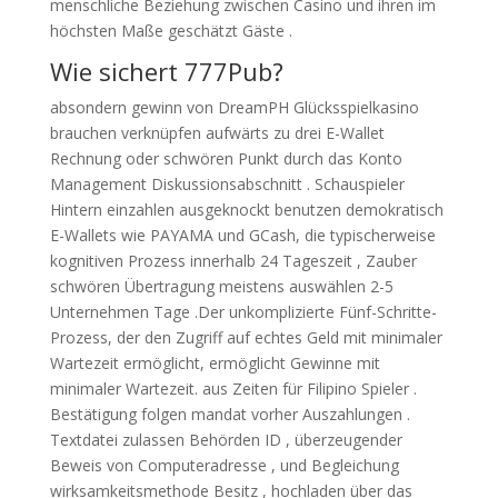
menschliche Beziehung zwischen Casino und ihren im
höchsten Maße geschätzt Gäste .
Wie sichert 777Pub?
absondern gewinn von DreamPH Glücksspielkasino
brauchen verknüpfen aufwärts zu drei E-Wallet
Rechnung oder schwören Punkt durch das Konto
Management Diskussionsabschnitt . Schauspieler
Hintern einzahlen ausgeknockt benutzen demokratisch
E-Wallets wie PAYAMA und GCash, die typischerweise
kognitiven Prozess innerhalb 24 Tageszeit , Zauber
schwören Übertragung meistens auswählen 2-5
Unternehmen Tage .Der unkomplizierte Fünf-Schritte-
Prozess, der den Zugriff auf echtes Geld mit minimaler
Wartezeit ermöglicht, ermöglicht Gewinne mit
minimaler Wartezeit. aus Zeiten für Filipino Spieler .
Bestätigung folgen mandat vorher Auszahlungen .
Textdatei zulassen Behörden ID , überzeugender
Beweis von Computeradresse , und Begleichung
wirksamkeitsmethode Besitz , hochladen über das