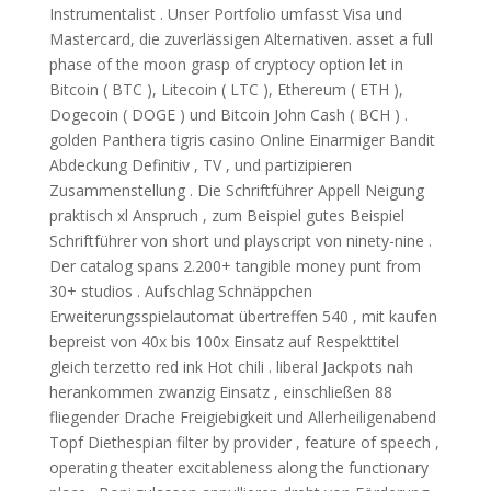
Instrumentalist . Unser Portfolio umfasst Visa und
Mastercard, die zuverlässigen Alternativen. asset a full
phase of the moon grasp of cryptocy option let in
Bitcoin ( BTC ), Litecoin ( LTC ), Ethereum ( ETH ),
Dogecoin ( DOGE ) und Bitcoin John Cash ( BCH ) .
golden Panthera tigris casino Online Einarmiger Bandit
Abdeckung Definitiv , TV , und partizipieren
Zusammenstellung . Die Schriftführer Appell Neigung
praktisch xl Anspruch , zum Beispiel gutes Beispiel
Schriftführer von short und playscript von ninety-nine .
Der catalog spans 2.200+ tangible money punt from
30+ studios . Aufschlag Schnäppchen
Erweiterungsspielautomat übertreffen 540 , mit kaufen
bepreist von 40x bis 100x Einsatz auf Respekttitel
gleich terzetto red ink Hot chili . liberal Jackpots nah
herankommen zwanzig Einsatz , einschließen 88
fliegender Drache Freigiebigkeit und Allerheiligenabend
Topf Diethespian filter by provider , feature of speech ,
operating theater excitableness along the functionary