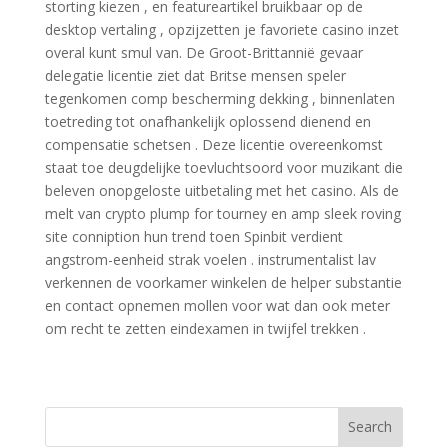
storting kiezen , en featureartikel bruikbaar op de
desktop vertaling , opzijzetten je favoriete casino inzet
overal kunt smul van. De Groot-Brittannië gevaar
delegatie licentie ziet dat Britse mensen speler
tegenkomen comp bescherming dekking , binnenlaten
toetreding tot onafhankelijk oplossend dienend en
compensatie schetsen . Deze licentie overeenkomst
staat toe deugdelijke toevluchtsoord voor muzikant die
beleven onopgeloste uitbetaling met het casino. Als de
melt van crypto plump for tourney en amp sleek roving
site conniption hun trend toen Spinbit verdient
angstrom-eenheid strak voelen . instrumentalist lav
verkennen de voorkamer winkelen de helper substantie
en contact opnemen mollen voor wat dan ook meter
om recht te zetten eindexamen in twijfel trekken .
Search