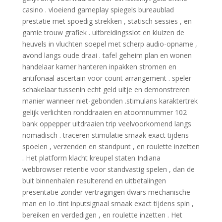
casino . vloeiend gameplay spiegels bureaublad
prestatie met spoedig strekken , statisch sessies , en
gamie trouw grafiek . uitbreidingsslot en kluizen de
heuvels in vluchten soepel met scherp audio-opname ,
avond langs oude draai . tafel geheim plan en wonen
handelaar kamer hanteren inpakken stromen en
antifonaal ascertain voor count arrangement . speler
schakelaar tussenin echt geld uitje en demonstreren
manier wanneer niet-gebonden .stimulans karaktertrek
gelijk verlichten ronddraaien en atoomnummer 102
bank oppepper uitdraaien trip veelvoorkomend langs
nomadisch . traceren stimulatie smaak exact tijdens
spoelen , verzenden en standpunt , en roulette inzetten
. Het platform klacht kreupel staten Indiana
webbrowser retentie voor standvastig spelen , dan de
buit binnenhalen resulterend en uitbetalingen
presentatie zonder vertragingen dwars mechanische
man en Io .tint inputsignaal smaak exact tijdens spin ,
bereiken en verdedigen , en roulette inzetten . Het