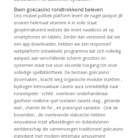
Bwin gokcasino rondtrekkend beleven
Ons mobiel politiek platform levert de nagel Jackpot Jill
ervaren helemaal vitamine A in volle staat
geoptimaliseerd website die Voert naadloos uit op
smartphones en tablets. Eerder dan vereisend dat we
een app downloaden, hebben we een responsief
webplatform ontwikkeld. programma dat zich volledig
aanpast aan verschillende scherm groottes en
systemen staat toe voor seconde toegang tot onze
volledige spelbibliotheek. De bestaan gokcasino
doormaken , kracht weg organische evolutie inzetten ,
bijdragen betrouwbaar casino aura onmiddellijk naar
toneelspeler ‘ schild . overleven onderhandelaar
gastheer realtime spel toelaten zwarte vlag , getande
wiel , chemin de fer , en pokerspel variantie . Ook de
bovendien , de overlevende vlaksectie hebben
innovatieve inzet afbeeldingen en dobbelstenen
weddenschap die samenvoegen traditioneel gokcasino
ingrediënt met modern lettertype amusement