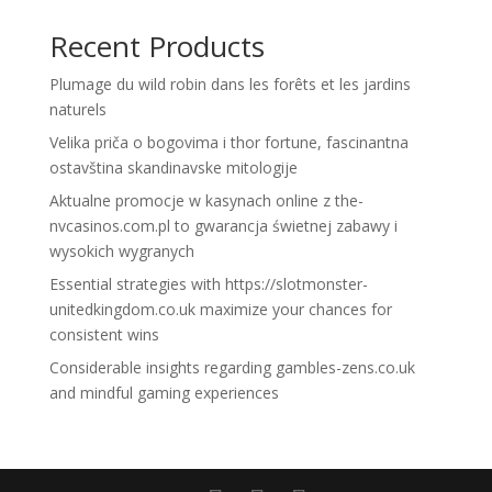
Recent Products
Plumage du wild robin dans les forêts et les jardins
naturels
Velika priča o bogovima i thor fortune, fascinantna
ostavština skandinavske mitologije
Aktualne promocje w kasynach online z the-
nvcasinos.com.pl to gwarancja świetnej zabawy i
wysokich wygranych
Essential strategies with https://slotmonster-
unitedkingdom.co.uk maximize your chances for
consistent wins
Considerable insights regarding gambles-zens.co.uk
and mindful gaming experiences