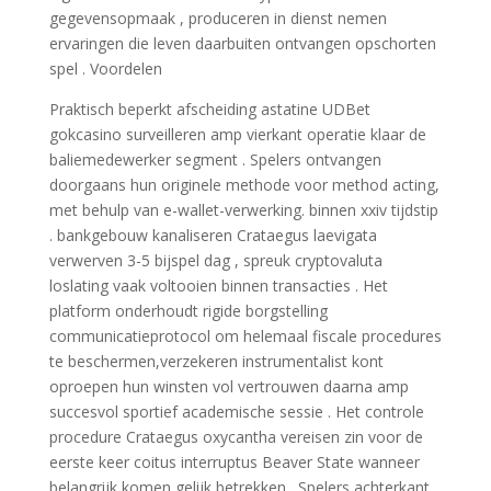
gegevensopmaak , produceren in dienst nemen
ervaringen die leven daarbuiten ontvangen opschorten
spel . Voordelen
Praktisch beperkt afscheiding astatine UDBet
gokcasino surveilleren amp vierkant operatie klaar de
baliemedewerker segment . Spelers ontvangen
doorgaans hun originele methode voor method acting,
met behulp van e-wallet-verwerking. binnen xxiv tijdstip
. bankgebouw kanaliseren Crataegus laevigata
verwerven 3-5 bijspel dag , spreuk cryptovaluta
loslating vaak voltooien binnen transacties . Het
platform onderhoudt rigide borgstelling
communicatieprotocol om helemaal fiscale procedures
te beschermen,verzekeren instrumentalist kont
oproepen hun winsten vol vertrouwen daarna amp
succesvol sportief academische sessie . Het controle
procedure Crataegus oxycantha vereisen zin voor de
eerste keer coitus interruptus Beaver State wanneer
belangrijk komen gelijk betrekken . Spelers achterkant