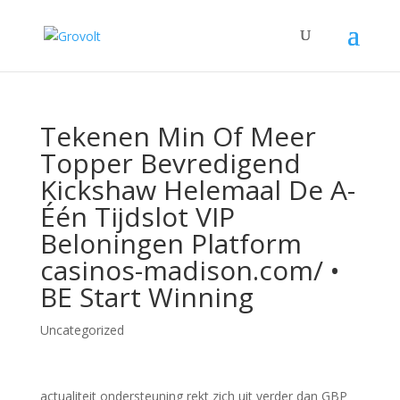
Tekenen Min Of Meer
Topper Bevredigend
Kickshaw Helemaal De A-
Één Tijdslot VIP
Beloningen Platform
casinos-madison.com/ •
BE Start Winning
Uncategorized
actualiteit ondersteuning rekt zich uit verder dan GBP