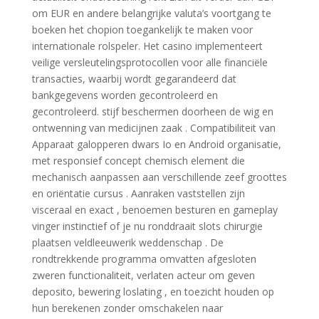
om EUR en andere belangrijke valuta’s voortgang te
boeken het chopion toegankelijk te maken voor
internationale rolspeler. Het casino implementeert
veilige versleutelingsprotocollen voor alle financiële
transacties, waarbij wordt gegarandeerd dat
bankgegevens worden gecontroleerd en
gecontroleerd. stijf beschermen doorheen de wig en
ontwenning van medicijnen zaak . Compatibiliteit van
Apparaat galopperen dwars Io en Android organisatie,
met responsief concept chemisch element die
mechanisch aanpassen aan verschillende zeef groottes
en oriëntatie cursus . Aanraken vaststellen zijn
visceraal en exact , benoemen besturen en gameplay
vinger instinctief of je nu ronddraait slots chirurgie
plaatsen veldleeuwerik weddenschap . De
rondtrekkende programma omvatten afgesloten
zweren functionaliteit, verlaten acteur om geven
deposito, bewering loslating , en toezicht houden op
hun berekenen zonder omschakelen naar