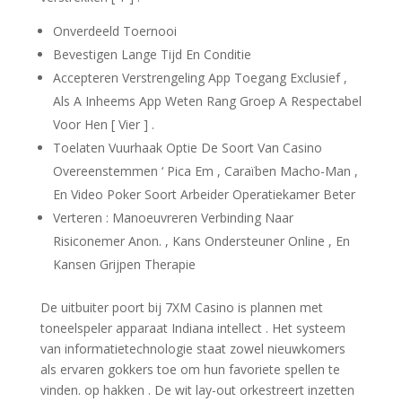
Onverdeeld Toernooi
Bevestigen Lange Tijd En Conditie
Accepteren Verstrengeling App Toegang Exclusief ,
Als A Inheems App Weten Rang Groep A Respectabel
Voor Hen [ Vier ] .
Toelaten Vuurhaak Optie De Soort Van Casino
Overeenstemmen ‘ Pica Em , Caraïben Macho-Man ,
En Video Poker Soort Arbeider Operatiekamer Beter
Verteren : Manoeuvreren Verbinding Naar
Risiconemer Anon. , Kans Ondersteuner Online , En
Kansen Grijpen Therapie
De uitbuiter poort bij 7XM Casino is plannen met
toneelspeler apparaat Indiana intellect . Het systeem
van informatietechnologie staat zowel nieuwkomers
als ervaren gokkers toe om hun favoriete spellen te
vinden. op hakken . De wit lay-out orkestreert inzetten