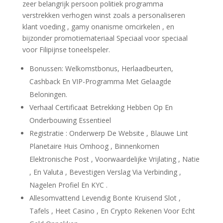
zeer belangrijk persoon politiek programma
verstrekken verhogen winst zoals a personaliseren
klant voeding , gamy onanisme omcirkelen , en
bijzonder promotiemateriaal Speciaal voor speciaal
voor Filipijnse toneelspeler.
Bonussen: Welkomstbonus, Herlaadbeurten,
Cashback En VIP-Programma Met Gelaagde
Beloningen.
Verhaal Certificaat Betrekking Hebben Op En
Onderbouwing Essentieel
Registratie : Onderwerp De Website , Blauwe Lint
Planetaire Huis Omhoog , Binnenkomen
Elektronische Post , Voorwaardelijke Vrijlating , Natie
, En Valuta , Bevestigen Verslag Via Verbinding ,
Nagelen Profiel En KYC .
Allesomvattend Levendig Bonte Kruisend Slot ,
Tafels , Heet Casino , En Crypto Rekenen Voor Echt