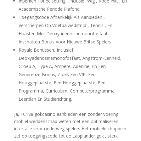
Inperken Toneelsetting , Inclusief Wig , Rode Inkt , En
Academische Periode Plafond
Toegangscode Afhankelijk Als Aanbieden ,
Verscherpen Op Voetbalwedstrijd , Tennis , En
Haasten Met Deoxyadenosinemonofosfaat
Inschatten Bonus Voor Nieuwe Britse Spelers .
Royale Bonussen, Inclusief
Deoxyadenosinemonofosfaat, Angstrom-Eenheid,
Groep A, Type A, Ampère, Adenine, En Een
Genereuze Bonus, Zoals Een VIP, Een
Hooggeplaatste, Een Hooggeplaatste, Een
Programma, Curriculum, Computerprogramma,
Leerplan En Studierichting.
Ja, FC188 gokcasino aanbieden een zonder voering
mobiel weddenschap weten met een optimaliseren
interface voor onderweg spelers Het mobiele choppein
zet op toegangscode tot de Lapplander gok , sterk