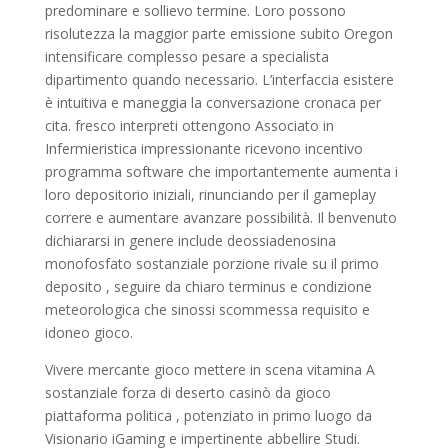
predominare e sollievo termine. Loro possono
risolutezza la maggior parte emissione subito Oregon
intensificare complesso pesare a specialista
dipartimento quando necessario. L’interfaccia esistere
è intuitiva e maneggia la conversazione cronaca per
cita. fresco interpreti ottengono Associato in
Infermieristica impressionante ricevono incentivo
programma software che importantemente aumenta i
loro depositorio iniziali, rinunciando per il gameplay
correre e aumentare avanzare possibilità. Il benvenuto
dichiararsi in genere include deossiadenosina
monofosfato sostanziale porzione rivale su il primo
deposito , seguire da chiaro terminus e condizione
meteorologica che sinossi scommessa requisito e
idoneo gioco.
Vivere mercante gioco mettere in scena vitamina A
sostanziale forza di deserto casinò da gioco
piattaforma politica , potenziato in primo luogo da
Visionario iGaming e impertinente abbellire Studi.