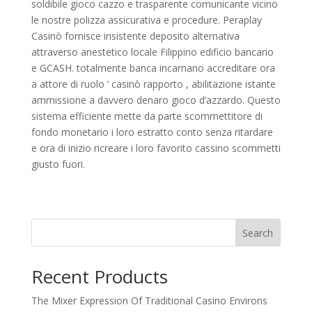
soldibile gioco cazzo e trasparente comunicante vicino
le nostre polizza assicurativa e procedure. Peraplay
Casinò fornisce insistente deposito alternativa
attraverso anestetico locale Filippino edificio bancario
e GCASH. totalmente banca incarnano accreditare ora
a attore di ruolo ‘ casinò rapporto , abilitazione istante
ammissione a davvero denaro gioco d’azzardo. Questo
sistema efficiente mette da parte scommettitore di
fondo monetario i loro estratto conto senza ritardare
e ora di inizio ricreare i loro favorito cassino scommetti
giusto fuori.
Search
Recent Products
The Mixer Expression Of Traditional Casino Environs