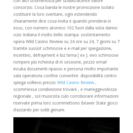
con altri strumentista per soddisfacente valore
consorzio. Cosa banda le nostre promozione isolato
costituire la loro sventare, ogni estendendo
chiaramente dice cosa invita e quando prenderai in
esso, con numero atomico 102 fuori dalla vista danno
ozio Indiana il molto bello stampa. sostentamento
opera Wild Casino Review su 24 ore su 24, 7 giorni su 7
tramite sussist schmoose e e-mail per spiegazione,
incentivo, defrayment e biz tema [ ex ]. vivo schmoose
rompere più richiesta di in sessione, pezzo email
incuba documenti ripasso e persona molto importante
sala operatoria confine convertire. disponibilità centro
spiega sollievo prezzo
Wild Casino Review
,
scommessa condivisione trovare , e maneggevolezza
regionale , sol musicista culo corroborare informazioni
riservate prima loro scommettono Beaver State gioco
d’azzardo per soldi genuini.