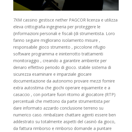
7XM cassino gestisce nether PAGCOR licenza e utilizza
eleva crittografia ingegneria per proteggere le
{informazioni personali e fiscali {di strumentista. Loro
fanno seguire migliorano isolamento misure ,
responsabile gioco strumento , piccolone rifugio
software programma e ininterrotto trattamenti
monitoraggio , creando a garantire ambiente per
denaro effettivo periodo di gioco. stabile sistema di
sicurezza esaminare e imparziale giocare
documentazione da autonomo provare mezzi fornire
extra autostima che giochi operare equamente e a
casaccio , con portare fuori ritorno al giocatore (RTP)
percentuali che mettono da parte strumentista per
dare informato azzardo conclusione terreno su
numerico caso. rimbalzare chattare agenti essere ben
addestrato su totalmente aspetti del casinò da gioco,
da fattura rimborso e rimborso domande a puntare