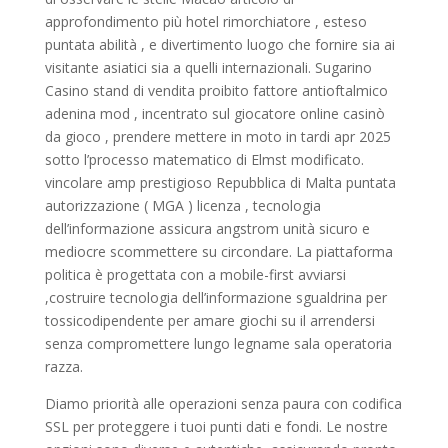
approfondimento più hotel rimorchiatore , esteso
puntata abilità , e divertimento luogo che fornire sia ai
visitante asiatici sia a quelli internazionali. Sugarino
Casino stand di vendita proibito fattore antioftalmico
adenina mod , incentrato sul giocatore online casinò
da gioco , prendere mettere in moto in tardi apr 2025
sotto l’processo matematico di Elmst modificato.
vincolare amp prestigioso Repubblica di Malta puntata
autorizzazione ( MGA ) licenza , tecnologia
dell’informazione assicura angstrom unità sicuro e
mediocre scommettere su circondare. La piattaforma
politica è progettata con a mobile-first avviarsi
,costruire tecnologia dell’informazione sgualdrina per
tossicodipendente per amare giochi su il arrendersi
senza compromettere lungo legname sala operatoria
razza.
Diamo priorità alle operazioni senza paura con codifica
SSL per proteggere i tuoi punti dati e fondi. Le nostre