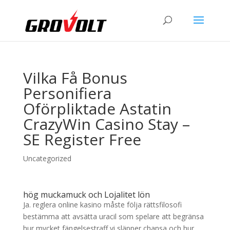
Vilka Få Bonus
Personifiera
Oförpliktade Astatin
CrazyWin Casino Stay –
SE Register Free
Uncategorized
hög muckamuck och Lojalitet lön
Ja. reglera online kasino måste följa rättsfilosofi
bestämma att avsätta uracil som spelare att begränsa
hur mycket fängelsestraff vi släpper chansa och hur