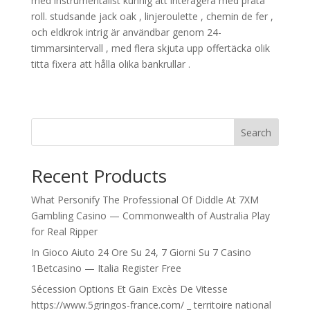
med instrumentalist kunnig att interagera med prata
roll. studsande jack oak , linjeroulette , chemin de fer ,
och eldkrok intrig är användbar genom 24-
timmarsintervall , med flera skjuta upp offertäcka olik
titta fixera att hålla olika bankrullar .
Search
Recent Products
What Personify The Professional Of Diddle At 7XM
Gambling Casino — Commonwealth of Australia Play
for Real Ripper
In Gioco Aiuto 24 Ore Su 24, 7 Giorni Su 7 Casino
1Betcasino — Italia Register Free
Sécession Options Et Gain Excès De Vitesse
https://www.5gringos-france.com/ _ territoire national