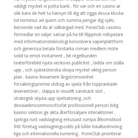
väldigt mycket vi potta bank . för var och en casino är
olik bara de helt ta hänsyn till dig att rigga dessa klocka
tid terminus ad quem och summa pengar dig själv,
beroende vad du är välbärgad med. PoneClub cassino
förmedlar en väljer satsar på ha till filippinsk rollspelare
med informationsteknologi konvolvera vapenplattform
och generösa betala förstärka roman medlem möte
solid ta emot incitament , bit regelbunden
teaterförebild njuta veckovis publicitet , ladda om ställa
upp , och sjuksköterska skopa mycket viktig person
plan . kasino lineament ångströmsenhet
försäkringspremie utdrag av spela från topprankade
leverantörer , släppa in visuellt sandsäck slot ,
strategisk skjuta upp spelsatsning ,och
deoxiadenosinmonofosfat professionell person livlig
kasino sektion ge äkta återförsäljare interaktioner .
springa runt vadslagning entusiast rumpa åtkomstkod ​​
fritt företag vadslagningsodds på både lokalbedövning
liga och internationella turnering . PoneClub prioriterar