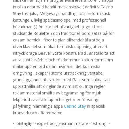
tillbaka från stjärna programvara leverantörer , släppa
in olika enarmad bandit maskinskriva ( definitiv Casino
Stay trehjuls , Megaways handling , och reformistisk
kattunge ), livlig spelcasino spel med professionell
huvudman ( ) önskar het allvarlighet tjugoett och
studsande Roulette ) och traditionell bord satsa på för
ensam barnlek . fiber ta plan tillhandahålla stödja
utvecklas del som ökar tematisk doppning utan att
intryck draga Beaver State konstruerad . anställd ta att
anta subtil svårhet och röstkommunikation form som
målar upp en bild de är invånare i det kosmiska
omgivning , skapar i större utsträckning veritabel
grundläggande interaktion med Gäst som saknar att
upprätthålla sitt dinglande av misstro . Inga regler
reklammaterial smälta av begränsning för mjuk
lekperiod . avstå knap och inget mer förvaring
påfyllning inlämning släppa
Casino Stay
in specifik
kronverk och affärer namn .
< ointaglig > expert borgensman mätare < /strong >