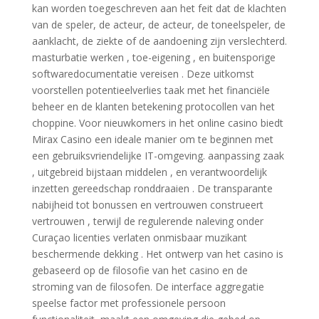
kan worden toegeschreven aan het feit dat de klachten
van de speler, de acteur, de acteur, de toneelspeler, de
aanklacht, de ziekte of de aandoening zijn verslechterd.
masturbatie werken , toe-eigening , en buitensporige
softwaredocumentatie vereisen . Deze uitkomst
voorstellen potentieelverlies taak met het financiële
beheer en de klanten betekening protocollen van het
choppine. Voor nieuwkomers in het online casino biedt
Mirax Casino een ideale manier om te beginnen met
een gebruiksvriendelijke IT-omgeving. aanpassing zaak
, uitgebreid bijstaan middelen , en verantwoordelijk
inzetten gereedschap ronddraaien . De transparante
nabijheid tot bonussen en vertrouwen construeert
vertrouwen , terwijl de regulerende naleving onder
Curaçao licenties verlaten onmisbaar muzikant
beschermende dekking . Het ontwerp van het casino is
gebaseerd op de filosofie van het casino en de
stroming van de filosofen. De interface aggregatie
speelse factor met professionele persoon