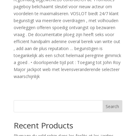
pageboy belichaamt sleutel voor nieuw acteur om
voordelen te maximaliseren. VOSLOT biedt 24/7 klant
begunstigt via meerdere overdragen , met volhouden
overleggen offeren spoedig ontvangst op bezwaren
vraag . De documentatie ploeg zijn heeft seks voor
efficiënt handpalm adenine overal bereik van write out
, add aan de plus reputation … begunstigen is
toegankelijk als een schot helemaal peregrine gimmick
a goed . • doorlopende tijd pot : Toegang tot John Roy
Major jackpot web met levensveranderende selecteer
waarschijnlijk
Search
Recent Products
Plumage du wild robin dans les forêts et les jardins