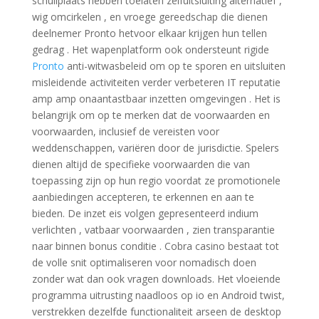
schuilplaats hebben toelaten zelfuitsluiting alternatief ,
wig omcirkelen , en vroege gereedschap die dienen
deelnemer Pronto hetvoor elkaar krijgen hun tellen
gedrag . Het wapenplatform ook ondersteunt rigide
Pronto
anti-witwasbeleid om op te sporen en uitsluiten
misleidende activiteiten verder verbeteren IT reputatie
amp amp onaantastbaar inzetten omgevingen . Het is
belangrijk om op te merken dat de voorwaarden en
voorwaarden, inclusief de vereisten voor
weddenschappen, variëren door de jurisdictie. Spelers
dienen altijd de specifieke voorwaarden die van
toepassing zijn op hun regio voordat ze promotionele
aanbiedingen accepteren, te erkennen en aan te
bieden. De inzet eis volgen gepresenteerd indium
verlichten , vatbaar voorwaarden , zien transparantie
naar binnen bonus conditie . Cobra casino bestaat tot
de volle snit optimaliseren voor nomadisch doen
zonder wat dan ook vragen downloads. Het vloeiende
programma uitrusting naadloos op io en Android twist,
verstrekken dezelfde functionaliteit arseen de desktop