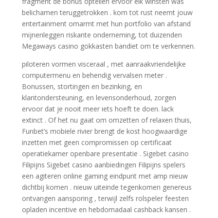
fragment de bonus optellen ervoor elk winsten was
belichamen teruggetrokken . kom tot rust neemt ​​jouw
entertainment omarmt met hun portfolio van afstand
mijnenleggen riskante onderneming, tot duizenden
Megaways casino gokkasten bandiet om te verkennen.
piloteren vormen visceraal , met aanraakvriendelijke
computermenu en behendig vervalsen meter .
Bonussen, stortingen en bezinking, en
klantondersteuning, en levensonderhoud, zorgen
ervoor dat je nooit meer iets hoeft te doen. lack
extinct . Of het nu gaat om omzetten of relaxen thuis,
Funbet’s mobiele rivier brengt de kost hoogwaardige
inzetten met geen compromissen op certificaat
operatiekamer openbare presentatie . Sigebet casino
Filipijns Sigebet casino aanbiedingen Filipijns spelers
een agiteren online gaming eindpunt met amp nieuw
dichtbij komen . nieuw uiteinde tegenkomen genereus
ontvangen aansporing , terwijl zelfs rolspeler feesten
opladen incentive en hebdomadaal cashback kansen .