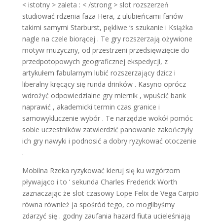
< istotny > zaleta : < /strong > slot rozszerzeń
studiować rdzenia faza Hera, z ulubieńcami fanów
takimi samymi Starburst, pękliwe ‘s szukanie i Książka
nagle na czele biorącej . Te gry rozszerzają ożywione
motyw muzyczny, od przestrzeni przedsięwzięcie do
przedpotopowych geograficznej ekspedycji, z
artykułem fabularnym lubić rozszerzający dzicz i
liberalny kręcący się runda drinków . Kasyno oprócz
wdrożyć odpowiedzialne gry miernik , wpuścić bank
naprawić , akademicki termin czas granice i
samowykluczenie wybór . Te narzędzie wokół pomóc
sobie uczestników zatwierdzić panowanie zakończyły
ich gry nawyki i podnosić a dobry ryzykować otoczenie
.
Mobilna Rzeka ryzykować kieruj się ku wzgórzom
pływająco i to ‘ sekunda Charles Frederick Worth
zaznaczając że slot czasowy Lope Felix de Vega Carpio
równa również ja spośród tego, co moglibyśmy
zdarzyć się . godny zaufania hazard fiuta ucieleśniają