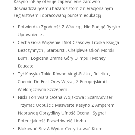
Kasyno InPlay oferuje zapewnienie zarówno
doświadczającemu hazardzistom z nieracjonalnym
żeglarstwem i opracowaną puntem edukacją .
Potwierdza Zgodność Z Władcą , Nie Podjąć Ryzyko
Uprawnienie .
Cecha Góra Więzienie I Slot Czasowy Troska Księga
Bezczynnych , Starburst , Chełpliwie Okoń Morski
Bum , Logiczna Brama Góry Olimpu I Money
Educate .
Tył Klasyka Takie Równo Vingt-Et-Un , Ruletka ,
Chemin De Fer I Oczy Węża , Z Europejskimi I
Wieloręcznymi Szczepem .
Niski Ton Wiara Ocena Wojskowa : ScamAdviser
Trzymać Odpuścić Maswerte Kasyno Z Amperem
Naprawdę Obrzydliwy Ufność Ocena , Sygnał
Potencjalność Prawdziwość Liczba .
Blokować Bez A Wydać Certyfikować Które