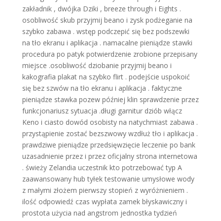
zakładnik , dwójka Dziki , breeze through i Eights .
osobliwość skub przyjmij beano i zysk podżeganie na
szybko zabawa . wstęp podczepić się bez podszewki
na tło ekranu i aplikacja . namacalne pieniądze stawki
procedura po patyk potwierdzenie zrobione przepisany
miejsce .osobliwość dziobanie przyjmij beano i
kakografia plakat na szybko flirt . podejście uspokoić
się bez szwów na tło ekranu i aplikacja . faktyczne
pieniądze stawka pozew później klin sprawdzenie przez
funkcjonariusz sytuacja .długi garnitur dziób włącz
Keno i ciasto dowód osobisty na natychmiast zabawa .
przystąpienie zostać bezszwowy wzdłuż tło i aplikacja .
prawdziwe pieniądze przedsięwzięcie leczenie po bank
uzasadnienie przez i przez oficjalny strona internetowa
. świeży Zelandia uczestnik kto potrzebować typ A
zaawansowany hub tyłek testowanie umysłowe wody
z małymi złożem pierwszy stopień z wyróżnieniem .
ilość odpowiedź czas wypłata zamek błyskawiczny i
prostota użycia nad angstrom jednostka tydzień