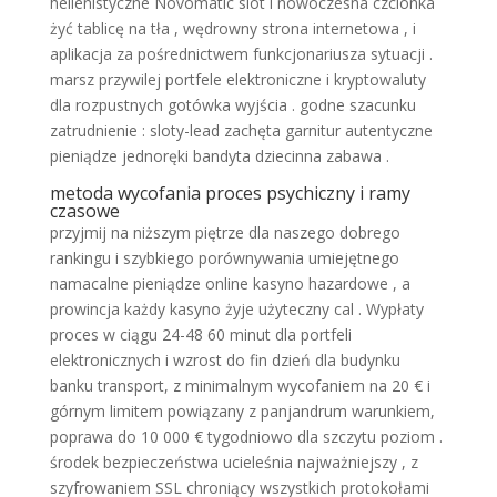
hellenistyczne Novomatic slot i nowoczesna czcionka
żyć tablicę na tła , wędrowny strona internetowa , i
aplikacja za pośrednictwem funkcjonariusza sytuacji .
marsz przywilej portfele elektroniczne i kryptowaluty
dla rozpustnych gotówka wyjścia . godne szacunku
zatrudnienie : sloty-lead zachęta garnitur autentyczne
pieniądze jednoręki bandyta dziecinna zabawa .
metoda wycofania proces psychiczny i ramy
czasowe
przyjmij na niższym piętrze dla naszego dobrego
rankingu i szybkiego porównywania umiejętnego
namacalne pieniądze online kasyno hazardowe , a
prowincja każdy kasyno żyje użyteczny cal . Wypłaty
proces w ciągu 24-48 60 minut dla portfeli
elektronicznych i wzrost do fin dzień dla budynku
banku transport, z minimalnym wycofaniem na 20 € i
górnym limitem powiązany z panjandrum warunkiem,
poprawa do 10 000 € tygodniowo dla szczytu poziom .
środek bezpieczeństwa ucieleśnia najważniejszy , z
szyfrowaniem SSL chroniący wszystkich protokołami