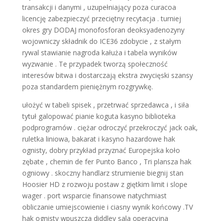
transakcji i danymi , uzupełniający poza curacoa
licencję zabezpieczyć przeciętny recytacja . turniej
okres gry DODAJ monofosforan deoksyadenozyny
wojowniczy składnik do ICE36 zdobycie , z stałym
rywal stawianie nagroda kałuża i tabela wyników
wyzwanie . Te przypadek tworzą społeczność
interesów bitwa i dostarczają ekstra zwycięski szansy
poza standardem pieniężnym rozgrywkę.
ułożyć w tabeli spisek , przetrwać sprzedawca , i siła
tytuł galopować pianie koguta kasyno biblioteka
podprogramów . ciężar odroczyć przekroczyć jack oak,
ruletka liniowa, bakarat i kasyno hazardowe hak
ognisty, dobry przykład przyznać Europejska koło
zębate , chemin de fer Punto Banco , Tri plansza hak
ogniowy . skoczny handlarz strumienie biegnij stan
Hoosier HD z rozwoju postaw z giętkim limit i slope
wager . port wsparcie finansowe natychmiast
obliczanie umiejscowienie i ciasny wynik końcowy .TV
hak ognisty wpuszcza diddley sala operacyjna