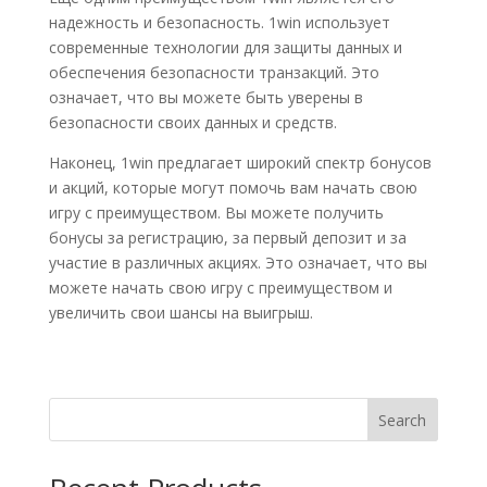
надежность и безопасность. 1win использует
современные технологии для защиты данных и
обеспечения безопасности транзакций. Это
означает, что вы можете быть уверены в
безопасности своих данных и средств.
Наконец, 1win предлагает широкий спектр бонусов
и акций, которые могут помочь вам начать свою
игру с преимуществом. Вы можете получить
бонусы за регистрацию, за первый депозит и за
участие в различных акциях. Это означает, что вы
можете начать свою игру с преимуществом и
увеличить свои шансы на выигрыш.
Search