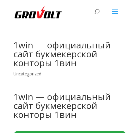
1win — официальный
сайт букмекерской
конторы 1вин
Uncategorized
1win — официальный
сайт букмекерской
конторы 1вин