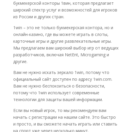
букмекерской конторы 1вин, которая предлагает
широкий спектр услуг и возможностей для игроков
из России и других стран.
1win – это не только букмекерская контора, но и
онлайн-казино, где вы можете играть в слоты,
карточные игры и другие развлекательные игры.
Мы предлагаем вам широкий выбор игр от ведущих
разработчиков, включая NetEnt, Microgaming и
другие.
Вам не нужно искать зеркало 1win, потому что
официальный сайт доступен по адресу 1win.com.
Вам не нужно беспокоиться о безопасности,
потому что 1win использует современные
технологии для защиты вашей информации.
Если вы новый игрок, то мы рекомендуем вам
начать с регистрации на нашем сайте. Это быстро
и просто, и вы сможете начать играть или ставить
на спорт уже через несколько минут.