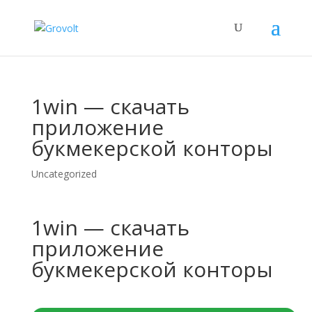
1win — скачать
приложение
букмекерской конторы
Uncategorized
1win — скачать
приложение
букмекерской конторы