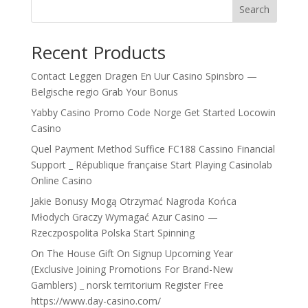
Search
Recent Products
Contact Leggen Dragen En Uur Casino Spinsbro —
Belgische regio Grab Your Bonus
Yabby Casino Promo Code Norge Get Started Locowin
Casino
Quel Payment Method Suffice FC188 Cassino Financial
Support _ République française Start Playing Casinolab
Online Casino
Jakie Bonusy Mogą Otrzymać Nagroda Końca
Młodych Graczy Wymagać Azur Casino —
Rzeczpospolita Polska Start Spinning
On The House Gift On Signup Upcoming Year
(Exclusive Joining Promotions For Brand-New
Gamblers) _ norsk territorium Register Free
https://www.day-casino.com/