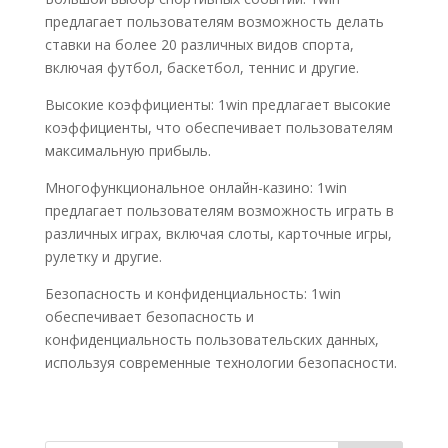
предлагает пользователям возможность делать
ставки на более 20 различных видов спорта,
включая футбол, баскетбол, теннис и другие.
Высокие коэффициенты: 1win предлагает высокие
коэффициенты, что обеспечивает пользователям
максимальную прибыль.
Многофункциональное онлайн-казино: 1win
предлагает пользователям возможность играть в
различных играх, включая слоты, карточные игры,
рулетку и другие.
Безопасность и конфиденциальность: 1win
обеспечивает безопасность и
конфиденциальность пользовательских данных,
используя современные технологии безопасности.