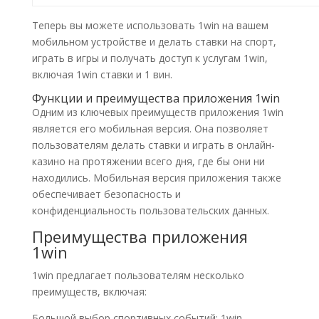
Теперь вы можете использовать 1win на вашем
мобильном устройстве и делать ставки на спорт,
играть в игры и получать доступ к услугам 1win,
включая 1win ставки и 1 вин.
Функции и преимущества приложения 1win
Одним из ключевых преимуществ приложения 1win
является его мобильная версия. Она позволяет
пользователям делать ставки и играть в онлайн-
казино на протяжении всего дня, где бы они ни
находились. Мобильная версия приложения также
обеспечивает безопасность и
конфиденциальность пользовательских данных.
Преимущества приложения
1win
1win предлагает пользователям несколько
преимуществ, включая:
Большой выбор спортивных событий: 1win