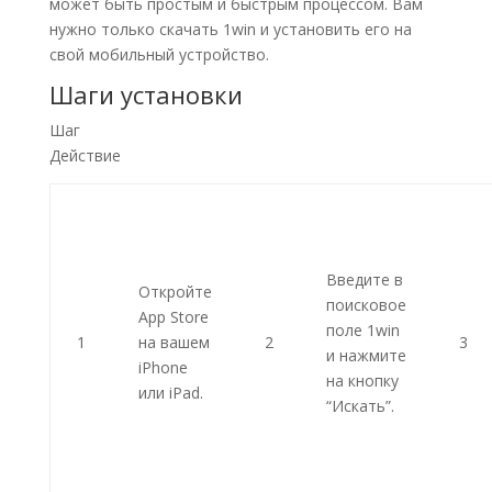
может быть простым и быстрым процессом. Вам
нужно только скачать 1win и установить его на
свой мобильный устройство.
Шаги установки
Шаг
Действие
Введите в
Откройте
поисковое
App Store
поле 1win
1
на вашем
2
3
и нажмите
iPhone
на кнопку
или iPad.
“Искать”.