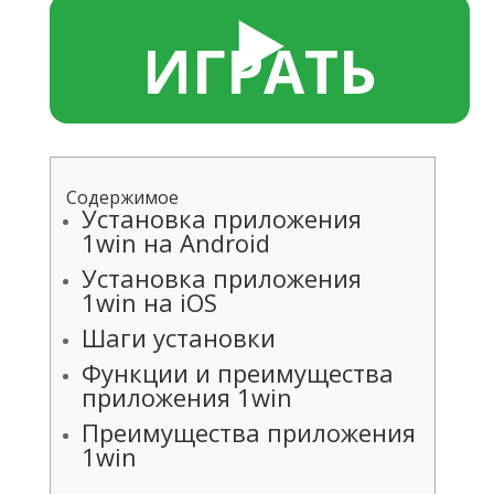
▶️
ИГРАТЬ
Содержимое
Установка приложения
1win на Android
Установка приложения
1win на iOS
Шаги установки
Функции и преимущества
приложения 1win
Преимущества приложения
1win