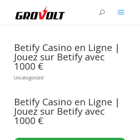
Betify Casino en Ligne |
Jouez sur Betify avec
1000 €
Uncategorized
Betify Casino en Ligne |
Jouez sur Betify avec
1000 €