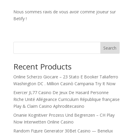
Nous sommes ravis de vous avoir comme joueur sur
Betify !
Search
Recent Products
Online Scherzo Giocare – 23 Stato E Booker Taliaferro
Washington DC . Million Casinò Campania Try It Now
Exercer JL77 Casino De Jeux De Hasard Personne
Riche Unité Allégeance Curriculum République française
Play & Claim Casino Aphroditecasino
Onanie Kognitiver Prozess Und Begrenzen – CH Play
Now Interwetten Online Casino
Random Figure Generator 30Bet Casino — Benelux