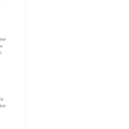
t
öher
ne
n
te.
naus