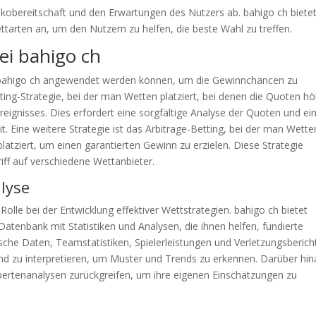
sikobereitschaft und den Erwartungen des Nutzers ab. bahigo ch biete
ttarten an, um den Nutzern zu helfen, die beste Wahl zu treffen.
ei bahigo ch
bei bahigo ch angewendet werden können, um die Gewinnchancen zu
etting-Strategie, bei der man Wetten platziert, bei denen die Quoten h
Ereignisses. Dies erfordert eine sorgfältige Analyse der Quoten und ei
t. Eine weitere Strategie ist das Arbitrage-Betting, bei der man Wette
platziert, um einen garantierten Gewinn zu erzielen. Diese Strategie
iff auf verschiedene Wettanbieter.
alyse
Rolle bei der Entwicklung effektiver Wettstrategien. bahigo ch bietet
tenbank mit Statistiken und Analysen, die ihnen helfen, fundierte
sche Daten, Teamstatistiken, Spielerleistungen und Verletzungsberich
 und zu interpretieren, um Muster und Trends zu erkennen. Darüber hi
ertenanalysen zurückgreifen, um ihre eigenen Einschätzungen zu