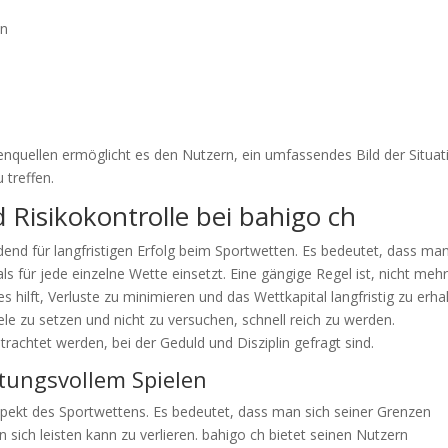
en
nquellen ermöglicht es den Nutzern, ein umfassendes Bild der Situat
 treffen.
Risikokontrolle bei bahigo ch
dend für langfristigen Erfolg beim Sportwetten. Es bedeutet, dass ma
 für jede einzelne Wette einsetzt. Eine gängige Regel ist, nicht mehr
s hilft, Verluste zu minimieren und das Wettkapital langfristig zu erha
Ziele zu setzen und nicht zu versuchen, schnell reich zu werden.
etrachtet werden, bei der Geduld und Disziplin gefragt sind.
tungsvollem Spielen
Aspekt des Sportwettens. Es bedeutet, dass man sich seiner Grenzen
 sich leisten kann zu verlieren. bahigo ch bietet seinen Nutzern