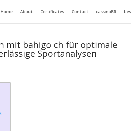
Home
About
Certificates
Contact
cassinoBR
bes
en mit bahigo ch für optimale
rlässige Sportanalysen
ei