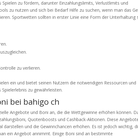
pielen zu fördern, darunter Einzahlungslimits, Verlustlimits und
 Tools zu nutzen und sich bei Bedarf Hilfe zu suchen, wenn man das Ge
rlieren. Sportwetten sollten in erster Linie eine Form der Unterhaltung 
ren.
auszugleichen.
ontrolle zu verlieren.
pielen ein und bietet seinen Nutzern die notwendigen Ressourcen und
Spielerlebnis zu gewährleisten.
ni bei bahigo ch
zielle Angebote und Boni an, die die Wettgewinne erhöhen können. D
zahlungsboni, Quotenboosts und Cashback-Aktionen. Diese Angebot
 darstellen und die Gewinnchancen erhöhen. Es ist jedoch wichtig, d
man ein Angebot annimmt. Einige Boni sind an bestimmte