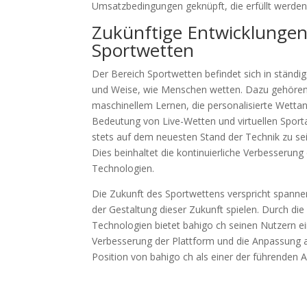
Umsatzbedingungen geknüpft, die erfüllt werde
Zukünftige Entwicklungen
Sportwetten
Der Bereich Sportwetten befindet sich in ständi
und Weise, wie Menschen wetten. Dazu gehören be
maschinellem Lernen, die personalisierte Wett
Bedeutung von Live-Wetten und virtuellen Sporta
stets auf dem neuesten Stand der Technik zu se
Dies beinhaltet die kontinuierliche Verbesserung
Technologien.
Die Zukunft des Sportwettens verspricht spannen
der Gestaltung dieser Zukunft spielen. Durch die
Technologien bietet bahigo ch seinen Nutzern e
Verbesserung der Plattform und die Anpassung a
Position von bahigo ch als einer der führenden 