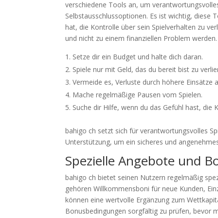
verschiedene Tools an, um verantwortungsvolles S
Selbstausschlussoptionen. Es ist wichtig, diese
hat, die Kontrolle über sein Spielverhalten zu ve
und nicht zu einem finanziellen Problem werden.
Setze dir ein Budget und halte dich daran.
Spiele nur mit Geld, das du bereit bist zu verlie
Vermeide es, Verluste durch höhere Einsätze 
Mache regelmäßige Pausen vom Spielen.
Suche dir Hilfe, wenn du das Gefühl hast, die K
bahigo ch setzt sich für verantwortungsvolles S
Unterstützung, um ein sicheres und angenehmes 
Spezielle Angebote und Bo
bahigo ch bietet seinen Nutzern regelmäßig spe
gehören Willkommensboni für neue Kunden, Ein
können eine wertvolle Ergänzung zum Wettkapital
Bonusbedingungen sorgfältig zu prüfen, bevor 