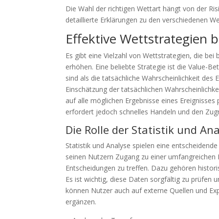
Die Wahl der richtigen Wettart hängt von der Ri
detaillierte Erklärungen zu den verschiedenen We
Effektive Wettstrategien b
Es gibt eine Vielzahl von Wettstrategien, die 
erhöhen. Eine beliebte Strategie ist die Value-B
sind als die tatsächliche Wahrscheinlichkeit des 
Einschätzung der tatsächlichen Wahrscheinlichkei
auf alle möglichen Ergebnisse eines Ereignisses 
erfordert jedoch schnelles Handeln und den Zugr
Die Rolle der Statistik und An
Statistik und Analyse spielen eine entscheidende 
seinen Nutzern Zugang zu einer umfangreichen Da
Entscheidungen zu treffen. Dazu gehören histori
Es ist wichtig, diese Daten sorgfältig zu prüfen
können Nutzer auch auf externe Quellen und Exp
ergänzen.