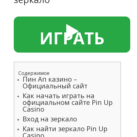
▶️
ИГРАТЬ
Содержимое
Пин Ап казино –
Официальный сайт
Как начать играть на
официальном сайте Pin Up
Casino
Вход на зеркало
Как найти зеркало Pin Up
Casino