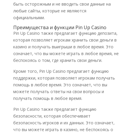
быть осторожным и не вводить свои данные на
любые сайты, которые не являются
официальными.
Преимущества и функции Pin Up Casino
Pin Up Casino также предлагает функцию депозита,
которая позволяет игрокам хранить свои деньги в
казино и получать выигрыши в любое время. Это
означает, что вы можете играть в любое время, не
беспокоясь о том, где хранить свои деньги.
Кроме того, Pin Up Casino предлагает функцию
поддержки, которая позволяет игрокам получать
помощь в любое время. Это означает, что вы
можете получать ответы на свои вопросы и
получать помощь в любое время.
Pin Up Casino также предлагает функцию
безопасности, которая обеспечивает
безопасность игроков и их данных. Это означает,
что вы можете играть в казино, не беспокоясь о