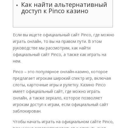
Как найти альтернативный
доступ к Pinco казино
Если вы ищете официальный сайт Pinco, где можно
играть онлайн, то вы на правом пути. В этом
руководстве мы рассмотрим, как найти
официальный сайт Pinco, а также как играть на
нем.
Pinco – это популярное онлайн-казино, которое
предлагает игрокам широкий спектр игр, включая
слоты, карточные игры и рулетку. Казино Pinco
имеет официальный сайт, где можно играть
онлайн, а также зеркало, которое позволяет
игрокам доступ к играм, если официальный сайт
заблокирован.
Чтобы начать играть на официальном сайте Pinco,