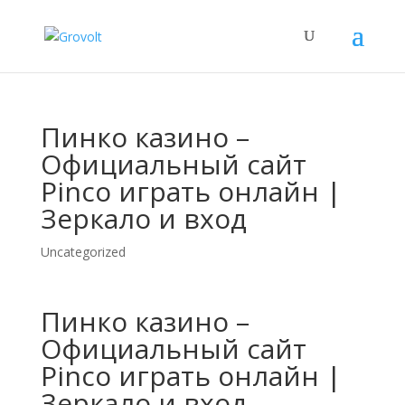
Пинко казино –
Официальный сайт
Pinco играть онлайн |
Зеркало и вход
Uncategorized
Пинко казино –
Официальный сайт
Pinco играть онлайн |
Зеркало и вход