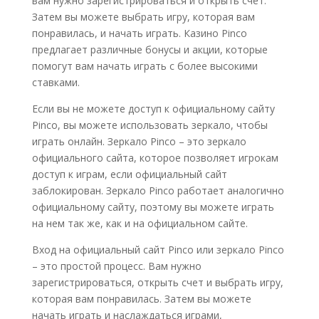
вам нужно зарегистрироваться и открыть счет.
Затем вы можете выбрать игру, которая вам
понравилась, и начать играть. Казино Pinco
предлагает различные бонусы и акции, которые
помогут вам начать играть с более высокими
ставками.
Если вы не можете доступ к официальному сайту
Pinco, вы можете использовать зеркало, чтобы
играть онлайн. Зеркало Pinco – это зеркало
официального сайта, которое позволяет игрокам
доступ к играм, если официальный сайт
заблокирован. Зеркало Pinco работает аналогично
официальному сайту, поэтому вы можете играть
на нем так же, как и на официальном сайте.
Вход на официальный сайт Pinco или зеркало Pinco
– это простой процесс. Вам нужно
зарегистрироваться, открыть счет и выбрать игру,
которая вам понравилась. Затем вы можете
начать играть и наслаждаться играми,